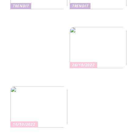
TRENDIT
TRENDIT
Nikotiinituotteiden uusi
Salaisuudet sujuvaan
aika ja niiden vaikutus
muuttoon
terveyteen
26/10/2022
Kuinka valita oikea
vakuutus
16/10/2022
Osta kauniita sormuksia