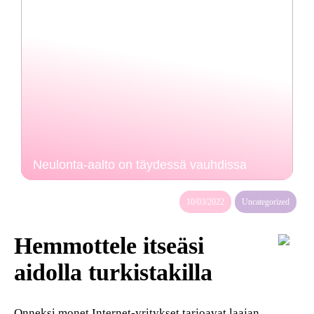
Neulonta-aalto on täydessä vauhdissa
10/03/2022
Uncategorized
Hemmottele itseäsi
aidolla turkistakilla
Onneksi monet Internet-yritykset tarjoavat laajan