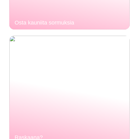
Osta kauniita sormuksia
Raskaana?