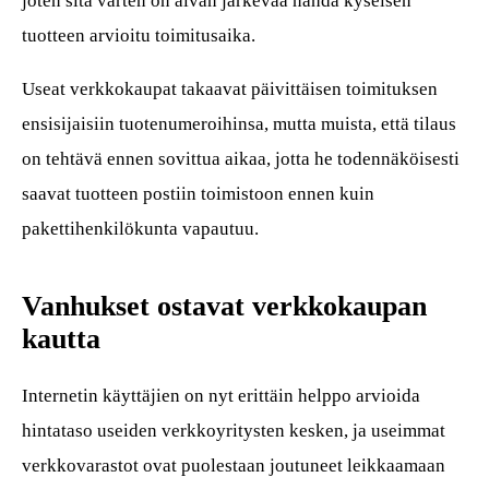
joten sitä varten on aivan järkevää nähdä kyseisen
tuotteen arvioitu toimitusaika.
Useat verkkokaupat takaavat päivittäisen toimituksen
ensisijaisiin tuotenumeroihinsa, mutta muista, että tilaus
on tehtävä ennen sovittua aikaa, jotta he todennäköisesti
saavat tuotteen postiin toimistoon ennen kuin
pakettihenkilökunta vapautuu.
Vanhukset ostavat verkkokaupan
kautta
Internetin käyttäjien on nyt erittäin helppo arvioida
hintataso useiden verkkoyritysten kesken, ja useimmat
verkkovarastot ovat puolestaan joutuneet leikkaamaan