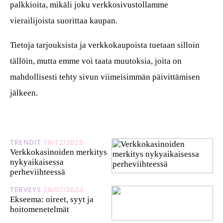
palkkioita, mikäli joku verkkosivustollamme
vierailijoista suorittaa kaupan.
Tietoja tarjouksista ja verkkokaupoista tuetaan silloin
tällöin, mutta emme voi taata muutoksia, joita on
mahdollisesti tehty sivun viimeisimmän päivittämisen
jälkeen.
TRENDIT
18/12/2025
Verkkokasinoiden merkitys
nykyaikaisessa
perheviihteessä
TERVEYS
28/07/2024
Ekseema: oireet, syyt ja
hoitomenetelmät