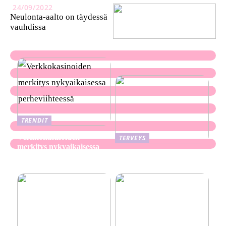
24/09/2022
Neulonta-aalto on täydessä
vauhdissa
TRENDIT
Verkkokasinoiden
TERVEYS
merkitys nykyaikaisessa
Ekseema: oireet, syyt ja
perheviihteessä
hoitomenetelmät