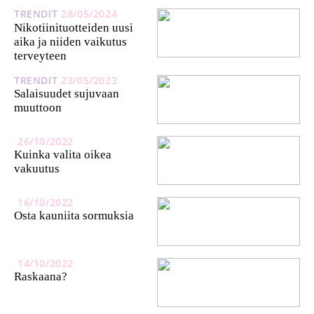
TRENDIT
28/05/2024
Nikotiinituotteiden uusi
aika ja niiden vaikutus
terveyteen
TRENDIT
23/05/2023
Salaisuudet sujuvaan
muuttoon
26/10/2022
Kuinka valita oikea
vakuutus
16/10/2022
Osta kauniita sormuksia
14/10/2022
Raskaana?