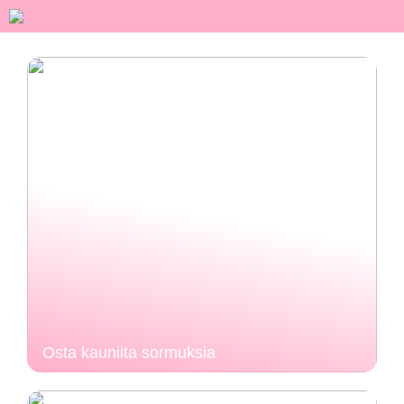
Osta kauniita sormuksia