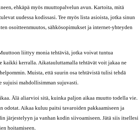
lineen, ehkäpä myös muuttopalvelun avun. Kartoita, mitä
 tulevat uudessa kodissasi. Tee myös lista asioista, jotka sinun
uten osoitteenmuutos, sähkösopimukset ja internet-yhteyden
Muuttoon liittyy monia tehtäviä, jotka voivat tuntua
ne kaikki kerralla. Aikatauluttamalla tehtävät voit jakaa ne
 helpommin. Muista, että suurin osa tehtävistä tulisi tehdä
se sujuisi mahdollisimman sujuvasti.
ikaa. Älä aliarvioi sitä, kuinka paljon aikaa muutto todella vie.
n odotat. Aikaa kuluu paitsi tavaroiden pakkaamiseen ja
 järjestelyyn ja vanhan kodin siivoamiseen. Jätä siis itsellesi
vien hoitamiseen.