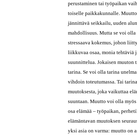
perustaminen tai työpaikan vai
toiselle paikkakunnalle. Muutto
jännittävä seikkailu, uuden alu
mahdollisuus. Mutta se voi oll
stressaava kokemus, johon liit
liikkuvaa osaa, monia tehtäviä j
suunnittelua. Jokaisen muuton t
tarina. Se voi olla tarina unelma
vihdoin toteutumassa. Tai tarin
muutoksesta, joka vaikuttaa el
suuntaan. Muutto voi olla myös
osa elämää – työpaikan, perheti
elämäntavan muutoksen seuraus
yksi asia on varma: muutto on a