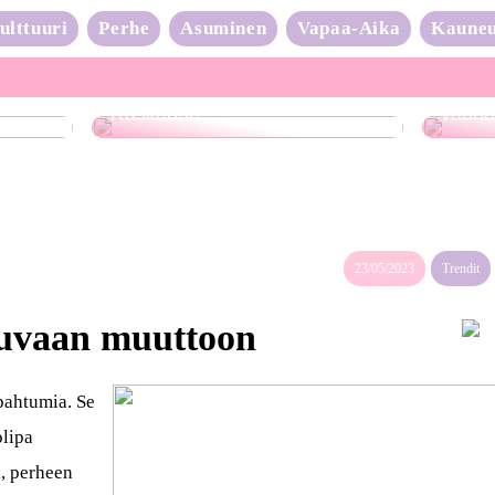
ulttuuri
Perhe
Asuminen
Vapaa-Aika
Kaune
Neulo
Raskaana?
vauhd
23/05/2023
Trendit
juvaan muuttoon
pahtumia. Se
lipa
, perheen