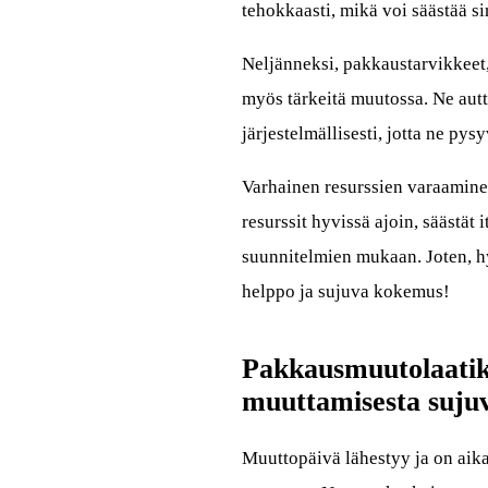
tehokkaasti, mikä voi säästää si
Neljänneksi, pakkaustarvikkeet
myös tärkeitä muutossa. Ne autt
järjestelmällisesti, jotta ne py
Varhainen resurssien varaamine
resurssit hyvissä ajoin, säästät 
suunnitelmien mukaan. Joten, h
helppo ja sujuva kokemus!
Pakkausmuutolaatiko
muuttamisesta suj
Muuttopäivä lähestyy ja on aik