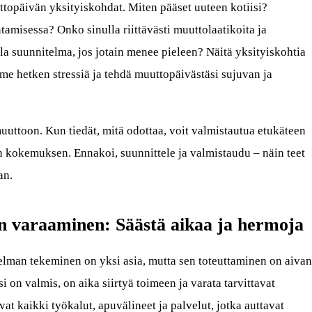
topäivän yksityiskohdat. Miten pääset uuteen kotiisi?
tamisessa? Onko sinulla riittävästi muuttolaatikoita ja
a suunnitelma, jos jotain menee pieleen? Näitä yksityiskohtia
ime hetken stressiä ja tehdä muuttopäivästäsi sujuvan ja
uttoon. Kun tiedät, mitä odottaa, voit valmistautua etukäteen
n kokemuksen. Ennakoi, suunnittele ja valmistaudu – näin teet
an.
n varaaminen: Säästä aikaa ja hermoja
lman tekeminen on yksi asia, mutta sen toteuttaminen on aivan
on valmis, on aika siirtyä toimeen ja varata tarvittavat
vat kaikki työkalut, apuvälineet ja palvelut, jotka auttavat