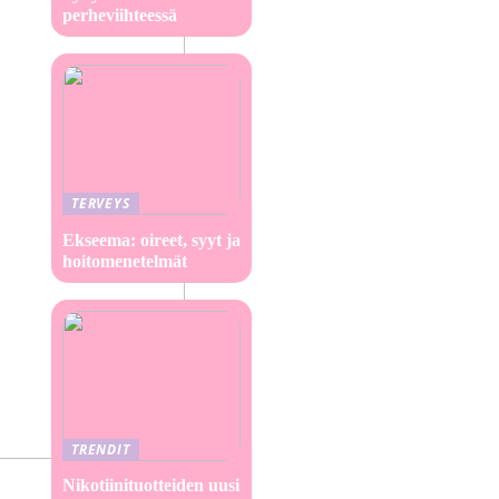
perheviihteessä
TERVEYS
Ekseema: oireet, syyt ja
hoitomenetelmät
TRENDIT
Nikotiinituotteiden uusi