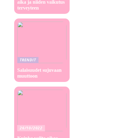
aika ja niiden vaikutus
terveyteen
TRENDIT
Salaisuudet sujuvaan
muuttoon
26/10/2022