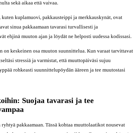
nulta sekä aikaa että vaivaa.
, kuten kuplamuovi, pakkausteippi ja merkkauskynät, ovat
avat sinua pakkaamaan tavarasi turvallisesti ja
syvät ehjinä muuton ajan ja löydät ne helposti uudessa kodissasi.
n on keskeinen osa muuton suunnittelua. Kun varaat tarvittavat
itseltäsi stressiä ja varmistat, että muuttopäiväsi sujuu
yppää rohkeasti suunnittelupöydän ääreen ja tee muutostasi
ihin: Suojaa tavarasi ja tee
uvampaa
a ryhtyä pakkaamaan. Tässä kohtaa muuttolaatikot nousevat