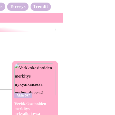
us
Terveys
Trendit
nta-aalto on täydessä
issa
TRENDIT
Verkkokasinoiden
merkitys
nykyaikaisessa