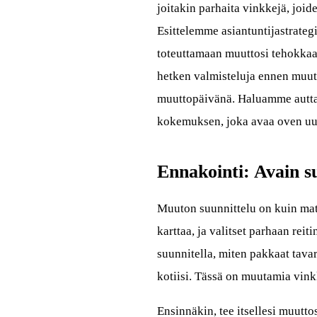
joitakin parhaita vinkkejä, joid
Esittelemme asiantuntijastrategi
toteuttamaan muuttosi tehokkaa
hetken valmisteluja ennen muutt
muuttopäivänä. Haluamme auttaa
kokemuksen, joka avaa oven uu
Ennakointi: Avain 
Muuton suunnittelu on kuin mat
karttaa, ja valitset parhaan re
suunnitella, miten pakkaat tavar
kotiisi. Tässä on muutamia vinkk
Ensinnäkin, tee itsellesi muutto