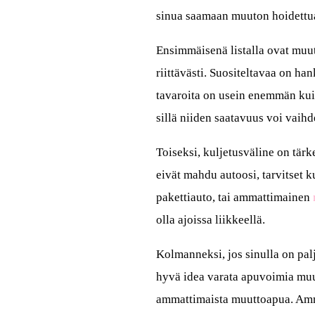
sinua saamaan muuton hoidettu
Ensimmäisenä listalla ovat muutt
riittävästi. Suositeltavaa on ha
tavaroita on usein enemmän kui
sillä niiden saatavuus voi vaihd
Toiseksi, kuljetusväline on tärk
eivät mahdu autoosi, tarvitset k
pakettiauto, tai ammattimainen
olla ajoissa liikkeellä.
Kolmanneksi, jos sinulla on palj
hyvä idea varata apuvoimia muut
ammattimaista muuttoapua. Ammatt