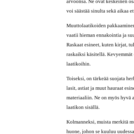
arvoonsa. Ne ovat keskeinen osa
voi säästää sinulta sekä aikaa e
Muuttolaatikoiden pakkaaminen 
vaatii hieman ennakointia ja suu
Raskaat esineet, kuten kirjat, tu
raskaiksi käsitellä. Kevyemmät e
laatikoihin.
Toiseksi, on tärkeää suojata herk
lasit, astiat ja muut hauraat e
materiaaliin. Ne on myös hyvä as
laatikon sisällä.
Kolmanneksi, muista merkitä muu
huone, johon se kuuluu uudessa