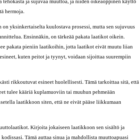
 tehokasta ja sujuvaa muuttoa, ja niiden oikeaoppinen käyttö
ttä hermoja.
on yksinkertaiselta kuulostava prosessi, mutta sen sujuvuus
nnittelua. Ensinnäkin, on tärkeää pakata laatikot oikein.
lee pakata pieniin laatikoihin, jotta laatikot eivät muutu liian
sineet, kuten peitot ja tyynyt, voidaan sijoittaa suurempiin
ästi rikkoutuvat esineet huolellisesti. Tämä tarkoittaa sitä, että
sineet tulee kääriä kuplamuoviin tai muuhun pehmeään
etella laatikkoon siten, että ne eivät pääse liikkumaan
ttolaatikot. Kirjoita jokaiseen laatikkoon sen sisältö ja
 kodissasi. Tämä auttaa sinua ja mahdollista muuttoapuasi