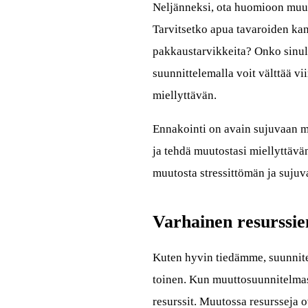
Neljänneksi, ota huomioon muut
Tarvitsetko apua tavaroiden kan
pakkaustarvikkeita? Onko sinull
suunnittelemalla voit välttää vi
miellyttävän.
Ennakointi on avain sujuvaan mu
ja tehdä muutostasi miellyttävä
muutosta stressittömän ja sujuv
Varhainen resurssie
Kuten hyvin tiedämme, suunnite
toinen. Kun muuttosuunnitelmasi 
resurssit. Muutossa resursseja o