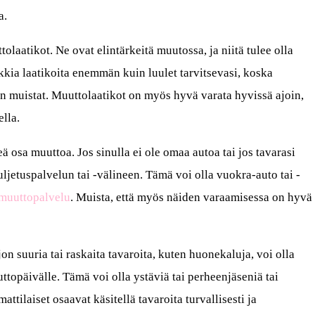
a.
olaatikot. Ne ovat elintärkeitä muutossa, ja niitä tulee olla
nkkia laatikoita enemmän kuin luulet tarvitsevasi, koska
n muistat. Muuttolaatikot on myös hyvä varata hyvissä ajoin,
ella.
eä osa muuttoa. Jos sinulla ei ole omaa autoa tai jos tavarasi
uljetuspalvelun tai -välineen. Tämä voi olla vuokra-auto tai -
muuttopalvelu
. Muista, että myös näiden varaamisessa on hyvä
on suuria tai raskaita tavaroita, kuten huonekaluja, voi olla
topäivälle. Tämä voi olla ystäviä tai perheenjäseniä tai
ilaiset osaavat käsitellä tavaroita turvallisesti ja