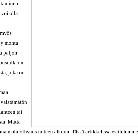
htaminen
 voi olla
n
a myös
tyy monta
a paljon
austalla on
sta, joka on
a
ämän
 väistämätön
lanteen tai
ta. Mutta
ina mahdollisuus uuteen alkuun. Tässä artikkelissa esittelemme