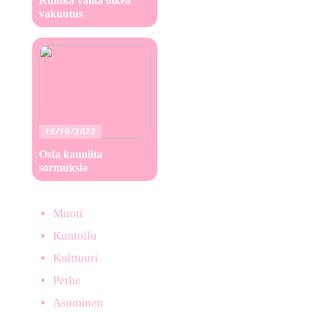
Kuinka valita oikea
vakuutus
16/10/2022
Osta kauniita
sormuksia
Muoti
Kuntoilu
Kulttuuri
Perhe
Asuminen