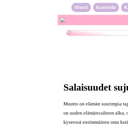
Muoti
Kuntoilu
K
Osta kauniita sormuksia
Salaisuudet su
Muutto on elämän suurimpia ta
on uuden elämänvaiheen alku, o
kyseessä ensimmäinen oma koti