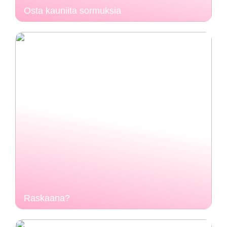
Osta kauniita sormuksia
Raskaana?