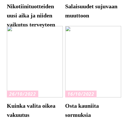
Nikotiinituotteiden
Salaisuudet sujuvaan
uusi aika ja niiden
muuttoon
vaikutus terveyteen
26/10/2022
16/10/2022
Kuinka valita oikea
Osta kauniita
vakuutus
sormuksia