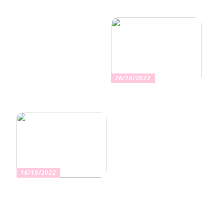
Nikotiinituotteiden uusi
Salaisuudet sujuvaan
aika ja niiden vaikutus
muuttoon
terveyteen
26/10/2022
Kuinka valita oikea
vakuutus
16/10/2022
Osta kauniita sormuksia