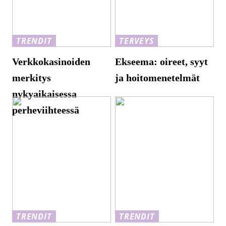
TRENDIT
TERVEYS
Verkkokasinoiden
Ekseema: oireet, syyt
merkitys
ja hoitomenetelmät
nykyaikaisessa
perheviihteessä
TRENDIT
TRENDIT