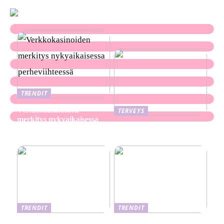
TRENDIT
Verkkokasinoiden
TERVEYS
merkitys nykyaikaisessa
Ekseema: oireet, syyt ja
perheviihteessä
hoitomenetelmät
TRENDIT
TRENDIT