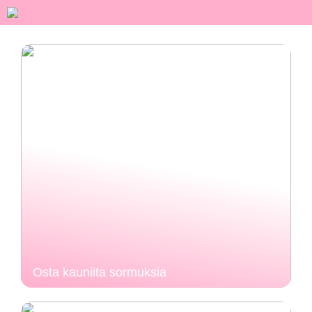
Osta kauniita sormuksia