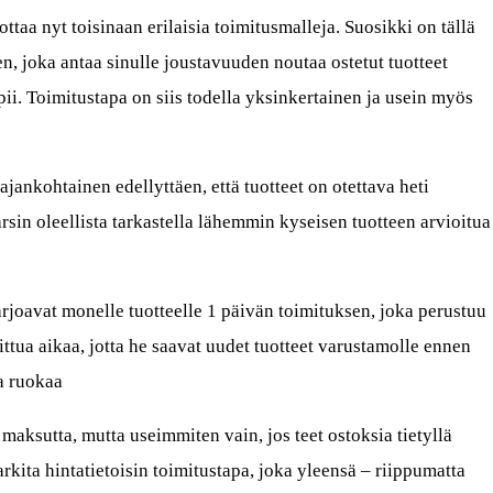
ttaa nyt toisinaan erilaisia toimitusmalleja. Suosikki on tällä
n, joka antaa sinulle joustavuuden noutaa ostetut tuotteet
opii. Toimitustapa on siis todella yksinkertainen ja usein myös
 ajankohtainen edellyttäen, että tuotteet on otettava heti
arsin oleellista tarkastella lähemmin kyseisen tuotteen arvioitua
joavat monelle tuotteelle 1 päivän toimituksen, joka perustuu
ttua aikaa, jotta he saavat uudet tuotteet varustamolle ennen
oa ruokaa
maksutta, mutta useimmiten vain, jos teet ostoksia tietyllä
rkita hintatietoisin toimitustapa, joka yleensä – riippumatta