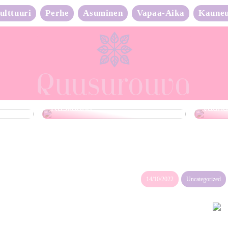
ulttuuri
Perhe
Asuminen
Vapaa-Aika
Kaune
Neulo
Raskaana?
vauhd
14/10/2022
Uncategorized