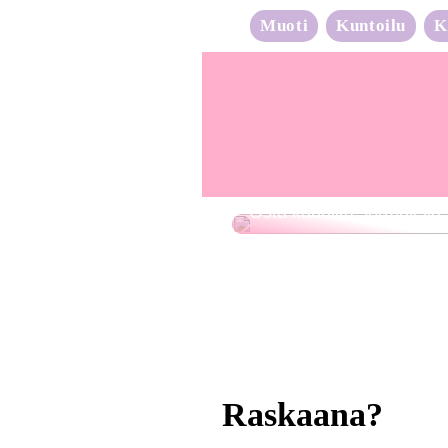
Muoti
Kuntoilu
K
Osta kauniita sormuksia
Raskaana?