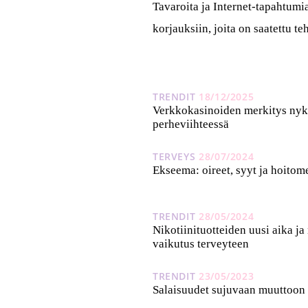
Tavaroita ja Internet-tapahtumi
korjauksiin, joita on saatettu 
TRENDIT
18/12/2025
Verkkokasinoiden merkitys nyk
perheviihteessä
TERVEYS
28/07/2024
Ekseema: oireet, syyt ja hoitom
TRENDIT
28/05/2024
Nikotiinituotteiden uusi aika ja
vaikutus terveyteen
TRENDIT
23/05/2023
Salaisuudet sujuvaan muuttoon