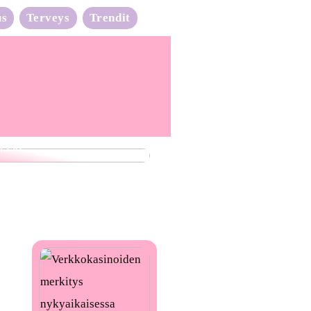
us
Terveys
Trendit
nta-aalto on täydessä
issa