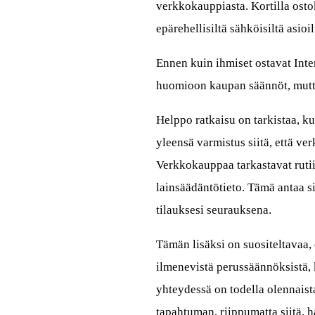
verkkokauppiasta. Kortilla osto
epärehellisiltä sähköisiltä asioil
Ennen kuin ihmiset ostavat Inter
huomioon kaupan säännöt, mutta
Helppo ratkaisu on tarkistaa, 
yleensä varmistus siitä, että ve
Verkkokauppaa tarkastavat rutiin
lainsäädäntötieto. Tämä antaa s
tilauksesi seurauksena.
Tämän lisäksi on suositeltavaa,
ilmenevistä perussäännöksistä, 
yhteydessä on todella olennaista,
tapahtuman, riippumatta siitä, h