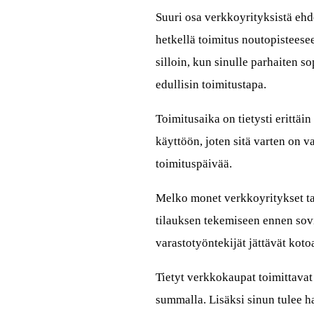
Suuri osa verkkoyrityksistä ehdo
hetkellä toimitus noutopisteesee
silloin, kun sinulle parhaiten s
edullisin toimitustapa.
Toimitusaika on tietysti erittäin
käyttöön, joten sitä varten on v
toimituspäivää.
Melko monet verkkoyritykset tar
tilauksen tekemiseen ennen sovi
varastotyöntekijät jättävät kot
Tietyt verkkokaupat toimittavat 
summalla. Lisäksi sinun tulee ha