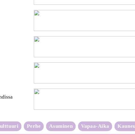
hdissa
ulttuuri
Perhe
Asuminen
Vapaa-Aika
Kaune