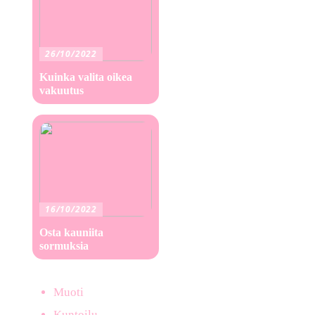
26/10/2022
Kuinka valita oikea
vakuutus
16/10/2022
Osta kauniita
sormuksia
Muoti
Kuntoilu