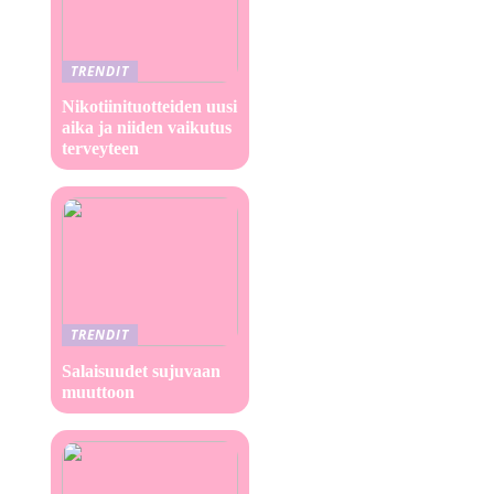
TRENDIT
Nikotiinituotteiden uusi
aika ja niiden vaikutus
terveyteen
TRENDIT
Salaisuudet sujuvaan
muuttoon