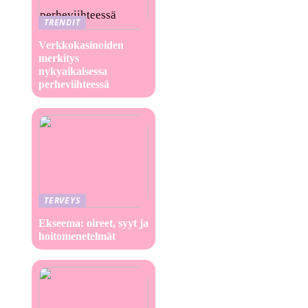
TRENDIT
Verkkokasinoiden
merkitys
nykyaikaisessa
perheviihteessä
TERVEYS
Ekseema: oireet, syyt ja
hoitomenetelmät