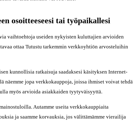
een osoitteeseesi tai työpaikallesi
ivia vaihtoehtoja useiden nykyisten kuluttajien arvioiden
teltavaa ottaa Tutustu tarkemmin verkkoyhtiön arvosteluihin
sen kunnollisia ratkaisuja saadaksesi käsityksen Internet-
llä näemme jopa verkkokauppoja, joissa ihmiset voivat tehdä
ulla myös arvioida asiakkaiden tyytyväisyyttä.
mainostuloilla. Autamme useita verkkokauppiaita
ouksia ja saamme korvauksia, jos välittämämme vierailija