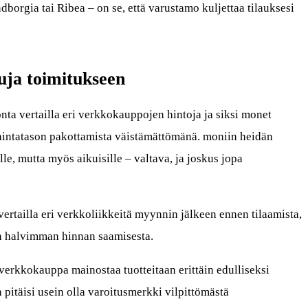
ndborgia tai Ribea – on se, että varustamo kuljettaa tilauksesi
suja toimitukseen
ta vertailla eri verkkokauppojen hintoja ja siksi monet
hintatason pakottamista väistämättömänä. moniin heidän
ille, mutta myös aikuisille – valtava, ja joskus jopa
vertailla eri verkkoliikkeitä myynnin jälkeen ennen tilaamista,
ään halvimman hinnan saamisesta.
 verkkokauppa mainostaa tuotteitaan erittäin edulliseksi
 pitäisi usein olla varoitusmerkki vilpittömästä