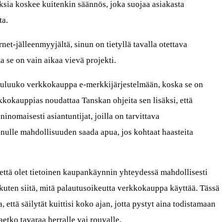
ksia koskee kuitenkin säännös, joka suojaa asiakasta
ta.
net-jälleenmyyjältä, sinun on tietyllä tavalla otettava
 se on vain aikaa vievä projekti.
kuuluuko verkkokauppa e-merkkijärjestelmään, koska se on
rkkokauppias noudattaa Tanskan ohjeita sen lisäksi, että
inomaisesti asiantuntijat, joilla on tarvittava
inulle mahdollisuuden saada apua, jos kohtaat haasteita
 että olet tietoinen kaupankäynnin yhteydessä mahdollisesti
kuten siitä, mitä palautusoikeutta verkkokauppa käyttää. Tässä
 että säilytät kuittisi koko ajan, jotta pystyt aina todistamaan
aetko tavaraa herralle vai rouvalle.