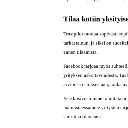
Tilaa kotiin yksityis
Trustpilot tuottaa sopivasti sop
tarkasteluun, ja siksi on suosi
ennen tilaamista.
Facebook tarjoaa myös suhteelli
yrityksen uskottavuudesta. Tää
arvionsa ostoksestaan, jonka av
Verkkosivustomme rahoitetaan 
mainostaessamme yritysten tarj
suorittaa tilauksen.