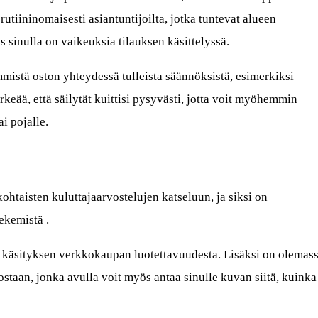
rutiininomaisesti asiantuntijoilta, jotka tuntevat alueen
s sinulla on vaikeuksia tilauksen käsittelyssä.
immistä oston yhteydessä tulleista säännöksistä, esimerkiksi
eää, että säilytät kuittisi pysyvästi, jotta voit myöhemmin
ai pojalle.
ohtaisten kuluttajaarvostelujen katseluun, ja siksi on
ekemistä .
at käsityksen verkkokaupan luotettavuudesta. Lisäksi on olemas
ostaan, jonka avulla voit myös antaa sinulle kuvan siitä, kuinka