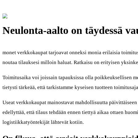
Neulonta-aalto on täydessä va
monet verkkokaupat tarjoavat onneksi monia erilaisia toimitus
noutaa tilauksesi milloin haluat. Ratkaisu on erityisen yksin
Toimitusaika voi joissain tapauksissa olla poikkeuksellisen merk
tietysti tärkeää, että tarkistamme kyseisen tuotteen toimitusaj
Useat verkkokaupat mainostavat mahdollisuutta päivittäiseen 
edellyttää, että tilaus tehdään ennen tiettyä aikaa ottaen huom
logistiikkatyöntekijät lähtevät kotiin.