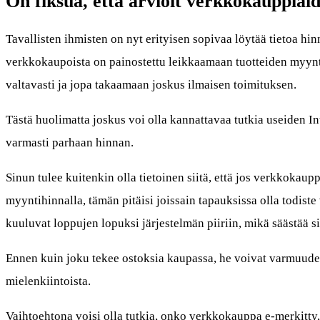
On fiksua, että arvioit verkkokauppiaid
Tavallisten ihmisten on nyt erityisen sopivaa löytää tietoa hi
verkkokaupoista on painostettu leikkaamaan tuotteiden myyntihi
valtavasti ja jopa takaamaan joskus ilmaisen toimituksen.
Tästä huolimatta joskus voi olla kannattavaa tutkia useiden Int
varmasti parhaan hinnan.
Sinun tulee kuitenkin olla tietoinen siitä, että jos verkkokaupp
myyntihinnalla, tämän pitäisi joissain tapauksissa olla todis
kuuluvat loppujen lopuksi järjestelmän piiriin, mikä säästää si
Ennen kuin joku tekee ostoksia kaupassa, he voivat varmuuden
mielenkiintoista.
Vaihtoehtona voisi olla tutkia, onko verkkokauppa e-merkitty,