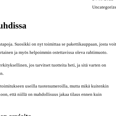
Uncategoriz
uhdissa
tapoja. Suosikki on nyt toimittaa se pakettikauppaan, josta voi
kertainen ja myös helpoimmin ostettavissa oleva rahtimuoto.
ityksellinen, jos tarvitset tuotteita heti, ja sitä varten on
an.
toimitukseen useilla tuotenumeroilla, mutta mikä kuitenkin
ioon, että niillä on mahdollisuus jakaa tilaus ennen kuin