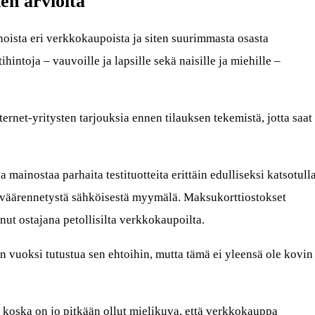
en arvioita
nnoista eri verkkokaupoista ja siten suurimmasta osasta
ntoja – vauvoille ja lapsille sekä naisille ja miehille –
ernet-yritysten tarjouksia ennen tilauksen tekemistä, jotta saat
a mainostaa parhaita testituotteita erittäin edulliseksi katsotull
te väärennetystä sähköisestä myymälä. Maksukorttiostokset
nut ostajana petollisilta verkkokaupoilta.
 vuoksi tutustua sen ehtoihin, mutta tämä ei yleensä ole kovin
 koska on jo pitkään ollut mielikuva, että verkkokauppa