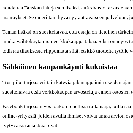
noudattaa Tanskan lakeja sen lisäksi, että sivusto tarkastetaan 
määräykset. Se on erittäin hyvä syy auttavaiseen palveluun, jo
Tämän lisäksi on suositeltavaa, että ostaja on tietoinen tärke
minkä vaihtokäytännön verkkokauppa takaa. Siksi on myös tärk
todistaa tilauksesta riippumatta siitä, etsitkö tuotteita tytölle v
Sähköinen kaupankäynti kukoistaa
Trustpilot tarjoaa erittäin käteviä pikanäppäimiä useiden ajank
suositeltavaa etsiä verkkokaupan arvosteluja ennen ostosten t
Facebook tarjoaa myös joukon rehellisiä ratkaisuja, joilla sa
online-yrityksiä, joiden avulla ihmiset voivat antaa arvion ost
tyytyväisiä asiakkaat ovat.