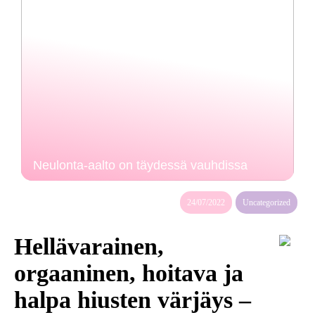
Neulonta-aalto on täydessä vauhdissa
24/07/2022
Uncategorized
Hellävarainen,
orgaaninen, hoitava ja
halpa hiusten värjäys –