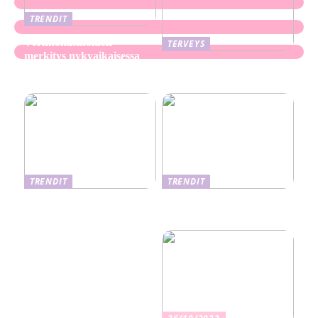
TRENDIT
Verkkokasinoiden
TERVEYS
merkitys nykyaikaisessa
Ekseema: oireet, syyt ja
perheviihteessä
hoitomenetelmät
TRENDIT
TRENDIT
Nikotiinituotteiden uusi
Salaisuudet sujuvaan
aika ja niiden vaikutus
muuttoon
terveyteen