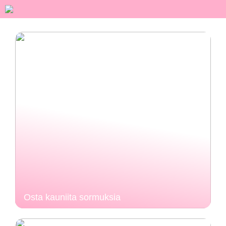
Osta kauniita sormuksia