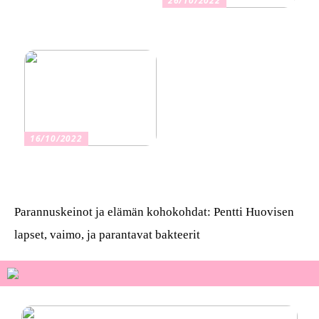
26/10/2022
Kuinka valita oikea
vakuutus
16/10/2022
Osta kauniita sormuksia
Parannuskeinot ja elämän kohokohdat: Pentti Huovisen
lapset, vaimo, ja parantavat bakteerit