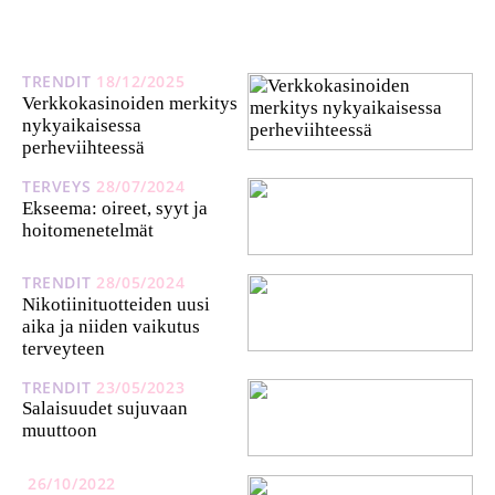
TRENDIT
18/12/2025
Verkkokasinoiden merkitys
nykyaikaisessa
perheviihteessä
TERVEYS
28/07/2024
Ekseema: oireet, syyt ja
hoitomenetelmät
TRENDIT
28/05/2024
Nikotiinituotteiden uusi
aika ja niiden vaikutus
terveyteen
TRENDIT
23/05/2023
Salaisuudet sujuvaan
muuttoon
26/10/2022