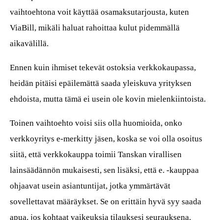
vaihtoehtona voit käyttää osamaksutarjousta, kuten
ViaBill, mikäli haluat rahoittaa kulut pidemmällä
aikavälillä.
Ennen kuin ihmiset tekevät ostoksia verkkokaupassa,
heidän pitäisi epäilemättä saada yleiskuva yrityksen
ehdoista, mutta tämä ei usein ole kovin mielenkiintoista.
Toinen vaihtoehto voisi siis olla huomioida, onko
verkkoyritys e-merkitty jäsen, koska se voi olla osoitus
siitä, että verkkokauppa toimii Tanskan virallisen
lainsäädännön mukaisesti, sen lisäksi, että e. -kauppaa
ohjaavat usein asiantuntijat, jotka ymmärtävät
sovellettavat määräykset. Se on erittäin hyvä syy saada
apua, jos kohtaat vaikeuksia tilauksesi seurauksena.