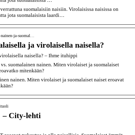
uutta jota suomalaisista …
 verrattuna suomalaisiin naisiin. Virolaisissa naisissa on
uutta jota suomalaisista laardi…
en-nainen-ja-suomal…
aisella ja virolaisella naisella?
virolaisella naisella? – Ihme ituhippi
vs. suomalainen nainen. Miten virolaiset ja suomalaiset
 eroavatko mitenkään?
nen nainen. Miten virolaiset ja suomalaiset naiset eroavat
enkään?
ituoli
 – City-lehti