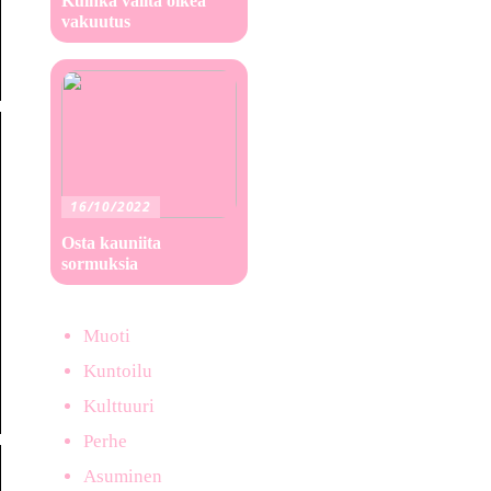
Kuinka valita oikea
vakuutus
16/10/2022
Osta kauniita
sormuksia
Muoti
Kuntoilu
Kulttuuri
Perhe
Asuminen