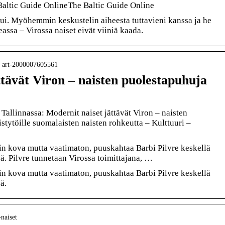
 Baltic Guide OnlineThe Baltic Guide Online
i. Myöhemmin keskustelin aiheesta tuttavieni kanssa ja he
assa – Virossa naiset eivät viiniä kaada.
 › art-2000007605561
ttävät Viron – naisten puolestapuhuja
Tallinnassa: Modernit naiset jättävät Viron – naisten
istytöille suomalaisten naisten rohkeutta – Kulttuuri –
ein kova mutta vaatimaton, puuskahtaa Barbi Pilvre keskellä
ä. Pilvre tunnetaan Virossa toimittajana, …
ein kova mutta vaatimaton, puuskahtaa Barbi Pilvre keskellä
ä.
-naiset