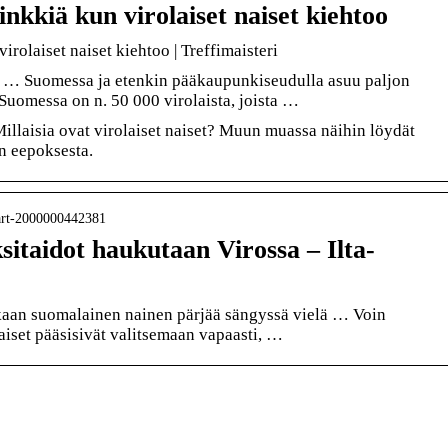
nkkiä kun virolaiset naiset kiehtoo
irolaiset naiset kiehtoo | Treffimaisteri
a? … Suomessa ja etenkin pääkaupunkiseudulla asuu paljon
Suomessa on n. 50 000 virolaista, joista …
illaisia ovat virolaiset naiset? Muun muassa näihin löydät
in eepoksesta.
› art-2000000442381
sitaidot haukutaan Virossa – Ilta-
aan suomalainen nainen pärjää sängyssä vielä … Voin
naiset pääsisivät valitsemaan vapaasti, …