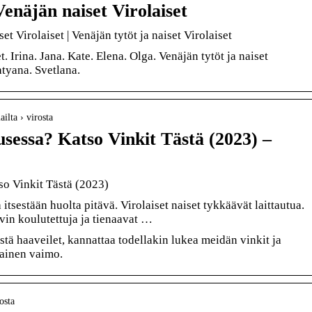
enäjän naiset Virolaiset
t Virolaiset | Venäjän tytöt ja naiset Virolaiset
. Irina. Jana. Kate. Elena. Olga. Venäjän tytöt ja naiset
atyana. Svetlana.
ilta › virosta
sessa? Katso Vinkit Tästä (2023) –
so Vinkit Tästä (2023)
itsestään huolta pitävä. Virolaiset naiset tykkäävät laittautua.
vin koulutettuja ja tienaavat …
stä haaveilet, kannattaa todellakin lukea meidän vinkit ja
lainen vaimo.
osta