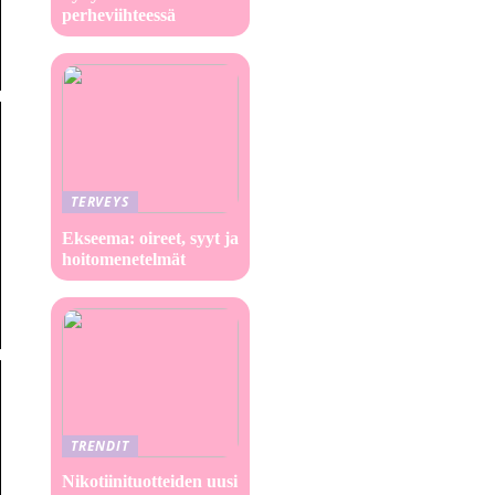
perheviihteessä
TERVEYS
Ekseema: oireet, syyt ja
hoitomenetelmät
TRENDIT
Nikotiinituotteiden uusi