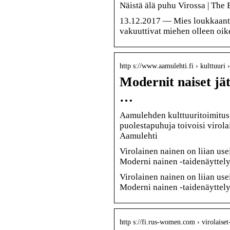
Näistä älä puhu Virossa | The
13.12.2017 — Mies loukkaantu
vakuuttivat miehen olleen oike
http s://www.aamulehti.fi › kulttuuri
Modernit naiset jä
…
Aamulehden kulttuuritoimitus 
puolestapuhuja toivoisi virola
Aamulehti
Virolainen nainen on liian us
Moderni nainen -taidenäyttely
Virolainen nainen on liian us
Moderni nainen -taidenäyttely
http s://fi.rus-women.com › virolaiset