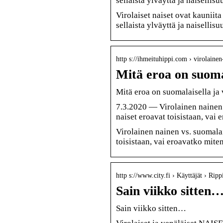
sellaista ylväyttä ja naisellis
Virolaiset naiset ovat kauniita
sellaista ylväyttä ja naisellis
http s://ihmeituhippi.com › virolain
Mitä eroa on suomal
Mitä eroa on suomalaisella ja 
7.3.2020 — Virolainen nainen 
naiset eroavat toisistaan, vai
Virolainen nainen vs. suomalai
toisistaan, vai eroavatko mit
http s://www.city.fi › Käyttäjät › Ripp
Sain viikko sitten…
Sain viikko sitten…