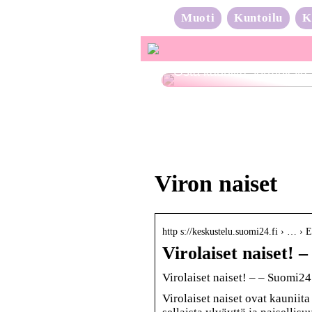
Muoti
Kuntoilu
K
Osta kauniita sormuksia
Viron naiset
http s://keskustelu.suomi24.fi › … › 
Virolaiset naiset! 
Virolaiset naiset! – – Suomi2
Virolaiset naiset ovat kauniita