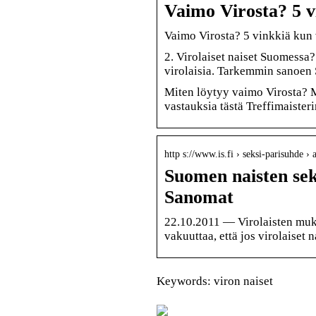
Vaimo Virosta? 5 vi
Vaimo Virosta? 5 vinkkiä kun v
2. Virolaiset naiset Suomess
virolaisia. Tarkemmin sanoen 
Miten löytyy vaimo Virosta? M
vastauksia tästä Treffimaister
http s://www.is.fi › seksi-parisuhde 
Suomen naisten sek
Sanomat
22.10.2011 — Virolaisten muk
vakuuttaa, että jos virolaiset 
Keywords: viron naiset