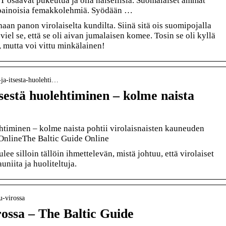
T osaavat pukeutua ja olla naisellisia. Suomalaiset ämmät
lipainoisia femakkolehmiä. Syödään …
haan panon virolaiselta kundilta. Siinä sitä ois suomipojalla
iel se, että se oli aivan jumalaisen komee. Tosin se oli kyllä
, mutta voi vittu minkälainen!
s-ja-itsesta-huolehti…
tsestä huolehtiminen – kolme naista
ehtiminen – kolme naista pohtii virolaisnaisten kauneuden
e OnlineThe Baltic Guide Online
e silloin tällöin ihmettelevän, mistä johtuu, että virolaiset
uniita ja huoliteltuja.
hu-virossa
rossa – The Baltic Guide