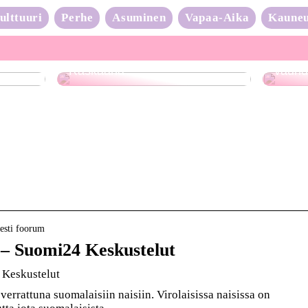
ulttuuri
Perhe
Asuminen
Vapaa-Aika
Kaune
Neulo
Raskaana?
vauhd
Eesti foorum
– – Suomi24 Keskustelut
4 Keskustelut
 verrattuna suomalaisiin naisiin. Virolaisissa naisissa on