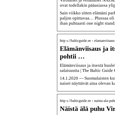
Virolaiset ja venäläiset NAISE
ovat todellakin pääasiassa y
Sain viikko sitten elämäni par
paljon opittavaa… Plussaa oli v
ihan puhtaasti one night stand
http s://balticguide.ee › elamanviisau
Elämänviisaus ja i
pohtii …
Elämänviisaus ja itsestä huol
salaisuutta | The Baltic Guid
14.1.2020 — Suomalaisten kuule
naiset näyttävät aina olevan ka
http s://balticguide.ee › naista-ala-pu
Näistä älä puhu Vi