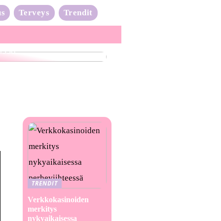
us
Terveys
Trendit
nta-aalto on täydessä
issa
TRENDIT
Verkkokasinoiden
merkitys
nykyaikaisessa