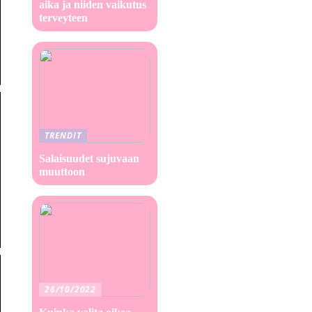
aika ja niiden vaikutus
terveyteen
TRENDIT
Salaisuudet sujuvaan
muuttoon
26/10/2022