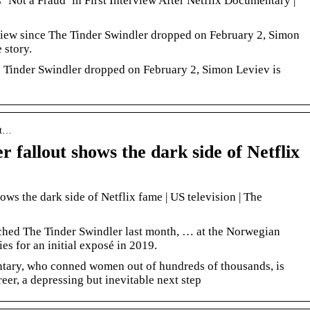
‘Not a Fraud’ in First Interview After Netflix Documentary |
rview since The Tinder Swindler dropped on February 2, Simon
e story.
he Tinder Swindler dropped on February 2, Simon Leviev is
 t…
 fallout shows the dark side of Netflix
ows the dark side of Netflix fame | US television | The
ched The Tinder Swindler last month, … at the Norwegian
s for an initial exposé in 2019.
ntary, who conned women out of hundreds of thousands, is
reer, a depressing but inevitable next step