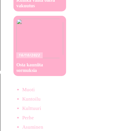
Kuinka valita oikea
vakuutus
16/10/2022
Osta kauniita
sormuksia
Muoti
Kuntoilu
Kulttuuri
Perhe
Asuminen