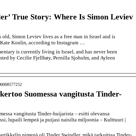
er’ True Story: Where Is Simon Leviev
old, Simon Leviev lives as a free man in Israel and is
l Kate Konlin, according to Instagram …
entary is currently living in Israel, and has never been
ted by Cecilie Fjellhøy, Pernilla Sjoholm, and Ayleen
2000008577252
kertoo Suomessa vangitusta Tinder-
ssa vangitusta Tinder-huijarista – esitti olevansa
ssi, lupaili lempeä ja puijasi naisilta miljoonia – Kulttuuri |
rtikkelin nimenä oli Tinder Swindler, mikä tarkoittaa Tinder-