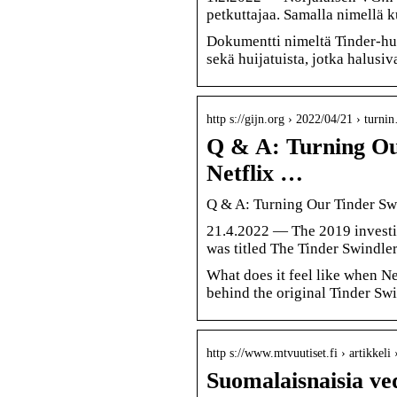
petkuttajaa. Samalla nimellä 
Dokumentti nimeltä Tinder-huij
sekä huijatuista, jotka halusiv
http s://gijn.org › 2022/04/21 › turni
Q & A: Turning Our
Netflix …
Q & A: Turning Our Tinder Swi
21.4.2022 — The 2019 investi
was titled The Tinder Swindler
What does it feel like when Ne
behind the original Tinder Swi
http s://www.mtvuutiset.fi › artikkel
Suomalaisnaisia ved