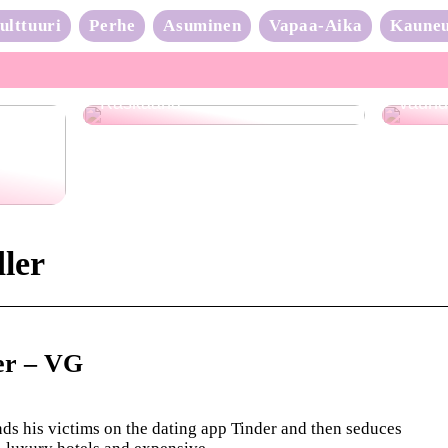
ulttuuri
Perhe
Asuminen
Vapaa-Aika
Kaune
Neulo
Raskaana?
vauhd
ler
er – VG
s his victims on the dating app Tinder and then seduces