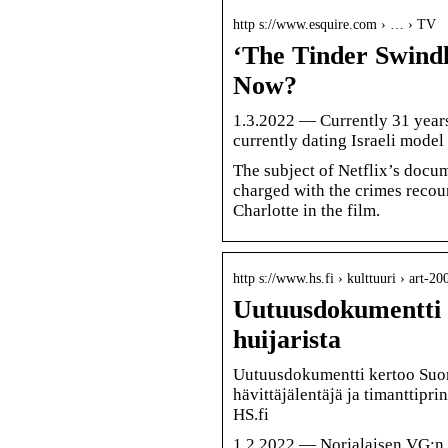
http s://www.esquire.com › … › TV
‘The Tinder Swindl
Now?
1.3.2022 — Currently 31 years 
currently dating Israeli mode
The subject of Netflix’s docum
charged with the crimes recoun
Charlotte in the film.
http s://www.hs.fi › kulttuuri › art-
Uutuusdokumentti 
huijarista
Uutuusdokumentti kertoo Suome
hävittäjälentäjä ja timanttiprin
HS.fi
1.2.2022 — Norjalaisen VG:n a