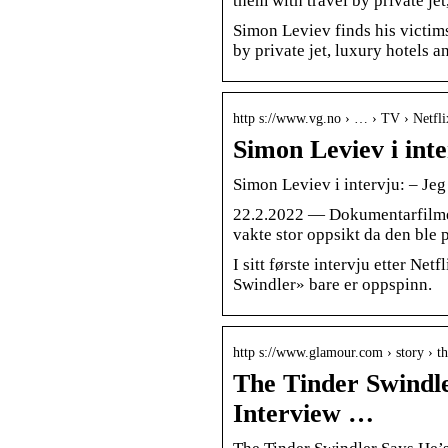
them with travel by private je
Simon Leviev finds his victim
by private jet, luxury hotels 
http s://www.vg.no › … › TV › Netfli
Simon Leviev i int
Simon Leviev i intervju: – Je
22.2.2022 — Dokumentarfilmen
vakte stor oppsikt da den ble
I sitt første intervju etter N
Swindler» bare er oppspinn.
http s://www.glamour.com › story › 
The Tinder Swindle
Interview …