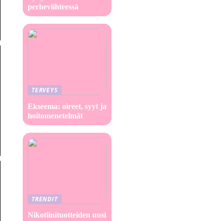
perheviihteessä
TERVEYS
Ekseema: oireet, syyt ja
hoitomenetelmät
TRENDIT
Nikotiinituotteiden uusi