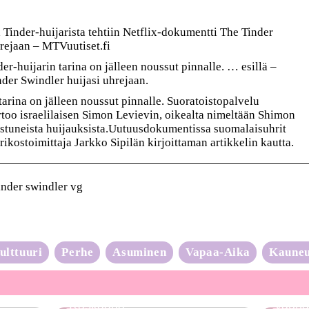
 Tinder-huijarista tehtiin Netflix-dokumentti The Tinder
hrejaan – MTVuutiset.fi
r-huijarin tarina on jälleen noussut pinnalle. … esillä –
nder Swindler huijasi uhrejaan.
tarina on jälleen noussut pinnalle. Suoratoistopalvelu
rtoo israelilaisen Simon Levievin, oikealta nimeltään Shimon
stuneista huijauksista.Uutuusdokumentissa suomalaisuhrit
ikostoimittaja Jarkko Sipilän kirjoittaman artikkelin kautta.
inder swindler vg
ulttuuri
Perhe
Asuminen
Vapaa-Aika
Kaune
Neulo
Raskaana?
vauhd