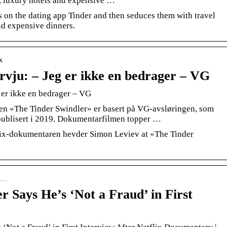
t, luxury hotels and expensive …
s on the dating app Tinder and then seduces them with travel
and expensive dinners.
x
ervju: – Jeg er ikke en bedrager – VG
g er ikke en bedrager – VG
 «The Tinder Swindler» er basert på VG-avsløringen, som
 publisert i 2019. Dokumentarfilmen topper …
etflix-dokumentaren hevder Simon Leviev at «The Tinder
th…
r Says He’s ‘Not a Fraud’ in First