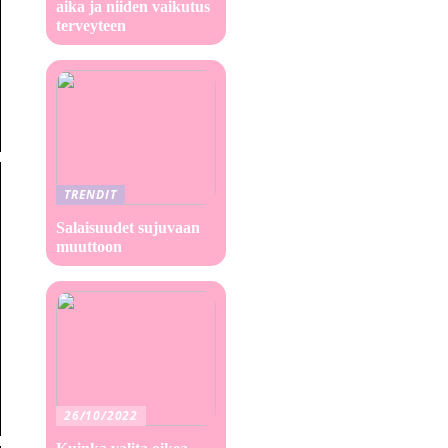
aika ja niiden vaikutus
terveyteen
TRENDIT
Salaisuudet sujuvaan
muuttoon
26/10/2022