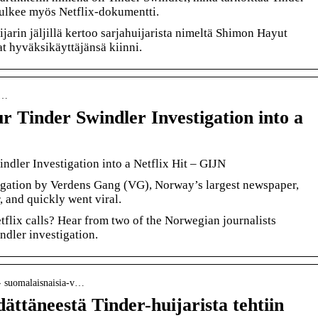
kulkee myös Netflix-dokumentti.
arin jäljillä kertoo sarjahuijarista nimeltä Shimon Hayut
at hyväksikäyttäjänsä kiinni.
n…
 Tinder Swindler Investigation into a
ndler Investigation into a Netflix Hit – GIJN
gation by Verdens Gang (VG), Norway’s largest newspaper,
, and quickly went viral.
tflix calls? Hear from two of the Norwegian journalists
ndler investigation.
i › suomalaisnaisia-v…
ättäneestä Tinder-huijarista tehtiin