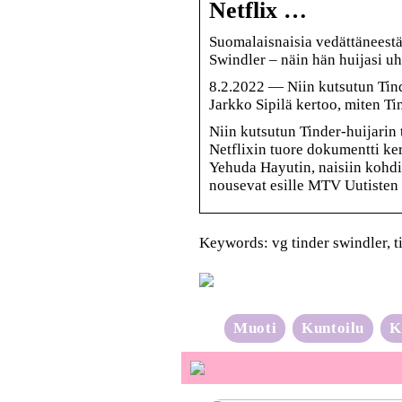
Netflix …
Suomalaisnaisia vedättäneestä
Swindler – näin hän huijasi u
8.2.2022 — Niin kutsutun Tinde
Jarkko Sipilä kertoo, miten Ti
Niin kutsutun Tinder-huijarin 
Netflixin tuore dokumentti ke
Yehuda Hayutin, naisiin kohdi
nousevat esille MTV Uutisten r
Keywords: vg tinder swindler, t
Muoti
Kuntoilu
K