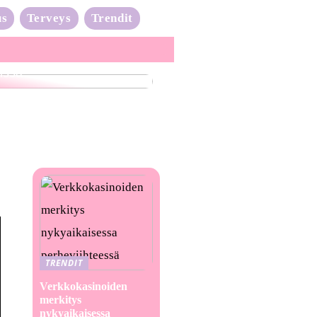
us
Terveys
Trendit
nta-aalto on täydessä
issa
TRENDIT
Verkkokasinoiden
merkitys
nykyaikaisessa