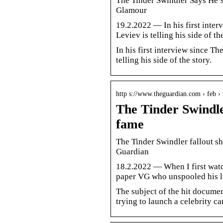
The Tinder Swindler Says He’s 
Glamour
19.2.2022 — In his first inte
Leviev is telling his side of th
In his first interview since T
telling his side of the story.
http s://www.theguardian.com › feb ›
The Tinder Swindler
fame
The Tinder Swindler fallout sh
Guardian
18.2.2022 — When I first wat
paper VG who unspooled his lie
The subject of the hit docume
trying to launch a celebrity ca