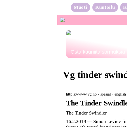
Muoti
Kuntoilu
K
Osta kauniita sormuksia
Vg tinder swind
http s://www.vg.no › spesial › english
The Tinder Swindl
The Tinder Swindler
16.2.2019 — Simon Leviev find