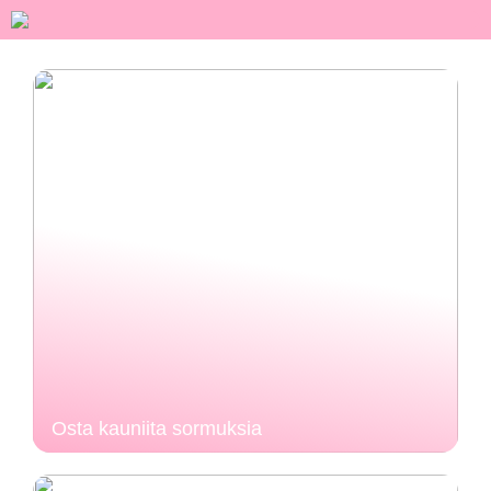
Osta kauniita sormuksia