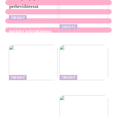
TRENDIT
Verkkokasinoiden
TERVEYS
merkitys nykyaikaisessa
Ekseema: oireet, syyt ja
perheviihteessä
hoitomenetelmät
TRENDIT
TRENDIT
Nikotiinituotteiden uusi
Salaisuudet sujuvaan
aika ja niiden vaikutus
muuttoon
terveyteen