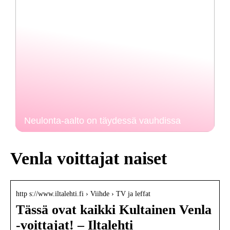
Neulonta-aalto on täydessä vauhdissa
Venla voittajat naiset
http s://www.iltalehti.fi › Viihde › TV ja leffat
Tässä ovat kaikki Kultainen Venla
-voittajat! – Iltalehti