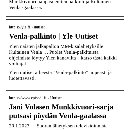
Munkkivuori nappasi eniten palkintoja Kultainen
Venla -gaalassa.
http s://yle.fi › uutiset
Venla-palkinto | Yle Uutiset
Ylen naisten jalkapallon MM-kisalähetyksille
Kultainen Venla … Puolet Venla-palkituista
ohjelmista löytyy Ylen kanavilta – katso tästä kaikki
voittajat.
Ylen uutiset aiheesta ”Venla-palkinto” nopeasti ja
luotettavasti.
http s://www.episodi.fi › Uutiset
Jani Volasen Munkkivuori-sarja
putsasi pöydän Venla-gaalassa
20.1.2023 — Suoran lähetyksen televisioinnista