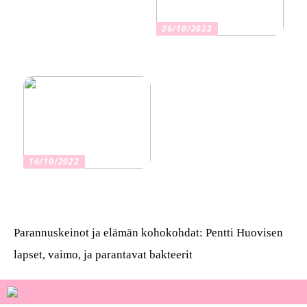
26/10/2022
Kuinka valita oikea
vakuutus
16/10/2022
Osta kauniita sormuksia
Parannuskeinot ja elämän kohokohdat: Pentti Huovisen
lapset, vaimo, ja parantavat bakteerit