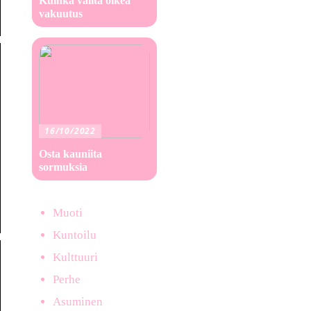
Kuinka valita oikea
vakuutus
16/10/2022
Osta kauniita
sormuksia
Muoti
Kuntoilu
Kulttuuri
Perhe
Asuminen