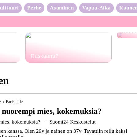
ulttuuri
Perhe
Asuminen
Vapaa-Aika
Kaune
Neulo
vauhd
Raskaana?
en
et › Parisuhde
 nuorempi mies, kokemuksia?
mies, kokemuksia? – – Suomi24 Keskustelut
 kanssa. Olen 29v ja nainen on 37v. Tavattiin reilu kaksi