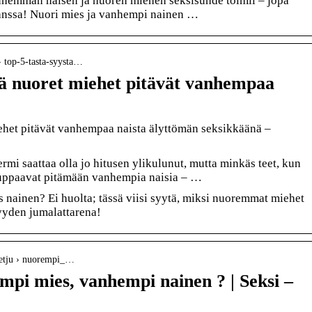
hemman naisen ja nuoren miehen seksisuhde toimii – jopa
nssa! Nuori mies ja vanhempi nainen …
 › top-5-tasta-syysta…
ä nuoret miehet pitävät vanhempaa
ehet pitävät vanhempaa naista älyttömän seksikkäänä –
i saattaa olla jo hitusen ylikulunut, mutta minkäs teet, kun
uppaavat pitämään vanhempia naisia – …
s nainen? Ei huolta; tässä viisi syytä, miksi nuoremmat miehet
yyden jumalattarena!
 ketju › nuorempi_…
mpi mies, vanhempi nainen ? | Seksi –