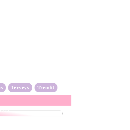
us
Terveys
Trendit
nta-aalto on täydessä
issa