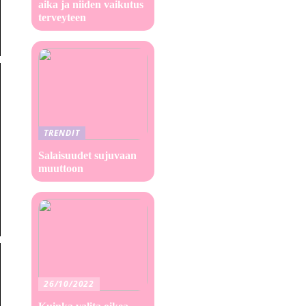
aika ja niiden vaikutus
terveyteen
TRENDIT
Salaisuudet sujuvaan
muuttoon
26/10/2022