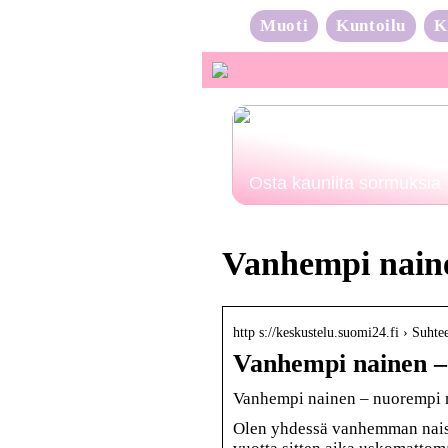
Muoti
Kuntoilu
K
Osta kauniita sormuksia
Vanhempi nain
http s://keskustelu.suomi24.fi › Suhte
Vanhempi nainen –
Vanhempi nainen – nuorempi 
Olen yhdessä vanhemman naisen