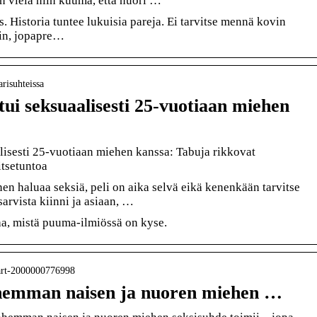
en vielä niin kuuma, että nuori …
 Historia tuntee lukuisia pareja. Ei tarvitse mennä kovin
rin, jopapre…
arisuhteissa
tui seksuaalisesti 25-vuotiaan miehen
lisesti 25-vuotiaan miehen kanssa: Tabuja rikkovat
itsetuntoa
n haluaa seksiä, peli on aika selvä eikä kenenkään tarvitse
sarvista kiinni ja asiaan, …
a, mistä puuma-ilmiössä on kyse.
› art-2000000776998
hemman naisen ja nuoren miehen …