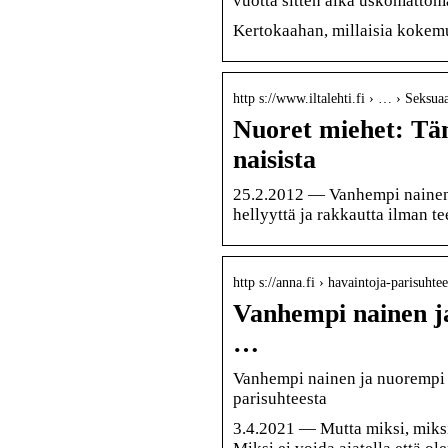
vuotta sitten aika uskomattoma
Kertokaahan, millaisia kokemuk
http s://www.iltalehti.fi › … › Seksuaa
Nuoret miehet: T
naisista
25.2.2012 — Vanhempi nainen 
hellyyttä ja rakkautta ilman t
http s://anna.fi › havaintoja-parisuh
Vanhempi nainen ja
…
Vanhempi nainen ja nuorempi m
parisuhteesta
3.4.2021 — Mutta miksi, miksi