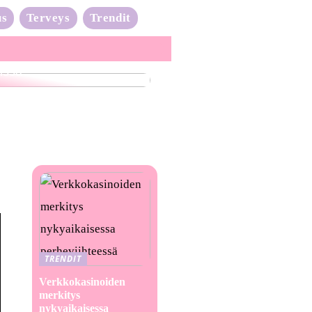
us
Terveys
Trendit
nta-aalto on täydessä
issa
TRENDIT
Verkkokasinoiden
merkitys
nykyaikaisessa