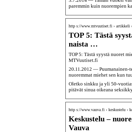
3.7.2014 — Tämän vuoksi van
paremmin kuin nuorempien ka
http s://www.mtvuutiset.fi › artikkeli
TOP 5: Tästä syyst
naista …
TOP 5: Tästä syystä nuoret mi
MTVuutiset.fi
20.11.2012 — Puumanainen-term
nuoremmat miehet sen kun tu
Oletko sinkku ja yli 50-vuotia
pitävät sinua oikeana seksikk
http s://www.vauva.fi › keskustelu ›
Keskustelu – nuore
Vauva