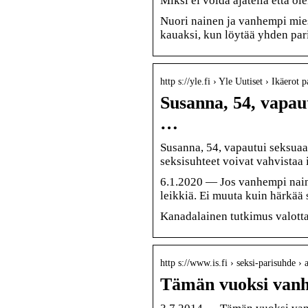
Miksi ei voida ajatella että ol
Nuori nainen ja vanhempi mies.
kauaksi, kun löytää yhden pa
http s://yle.fi › Yle Uutiset › Ikäerot p
Susanna, 54, vapau
…
Susanna, 54, vapautui seksuaa
seksisuhteet voivat vahvistaa 
6.1.2020 — Jos vanhempi naine
leikkiä. Ei muuta kuin härkää 
Kanadalainen tutkimus valotta
http s://www.is.fi › seksi-parisuhde 
Tämän vuoksi van