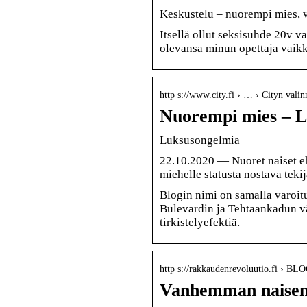
Keskustelu – nuorempi mies, v
Itsellä ollut seksisuhde 20v v
olevansa minun opettaja vaikka
http s://www.city.fi › … › Cityn vali
Nuorempi mies – L
Luksusongelmia
22.10.2020 — Nuoret naiset eh
miehelle statusta nostava teki
Blogin nimi on samalla varoitus
Bulevardin ja Tehtaankadun väl
tirkistelyefektiä.
http s://rakkaudenrevoluutio.fi › BL
Vanhemman naisen