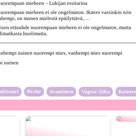
uorempaan mieheen – Lukijan tositarina
orempaan mieheen ei ole ongelmaton. Ikäero varsinkin niin
anhempi, on monen mielestä epäilyttävä, …
en etäsuhde nuorempaan mieheen ei ole ongelmaton, mutta
älimatkasta huolimatta.
anhempi nainen nuorempi mies, vanhempi mies nuorempi
i nainen
ulttuuri
Perhe
Asuminen
Vapaa-Aika
Kaune
Neulo
vauhd