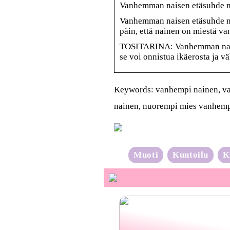
Vanhemman naisen etäsuhde n
Vanhemman naisen etäsuhde nu
päin, että nainen on miestä v
TOSITARINA: Vanhemman nais
se voi onnistua ikäerosta ja v
Keywords: vanhempi nainen, v
nainen, nuorempi mies vanhemp
Muoti
Kuntoilu
K