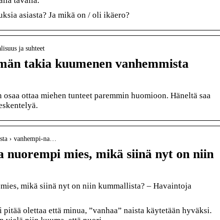
lla tavalla.
sia asiasta? Ja mikä on / oli ikäero?
lisuus ja suhteet
ämän takia kuumenen vanhemmista
osaa ottaa miehen tunteet paremmin huomioon. Häneltä saa
eeskentelyä.
teesta › vanhempi-na…
 nuorempi mies, mikä siinä nyt on niin
ies, mikä siinä nyt on niin kummallista? – Havaintoja
 pitää olettaa että minua, ”vanhaa” naista käytetään hyväksi.