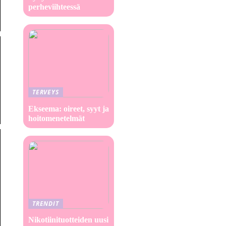
perheviihteessä
TERVEYS
Ekseema: oireet, syyt ja
hoitomenetelmät
TRENDIT
Nikotiinituotteiden uusi