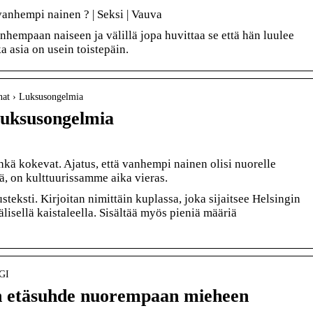
anhempi nainen ? | Seksi | Vauva
anhempaan naiseen ja välillä jopa huvittaa se että hän luulee
 asia on usein toistepäin.
nnat › Luksusongelmia
uksusongelmia
kä kokevat. Ajatus, että vanhempi nainen olisi nuorelle
jä, on kulttuurissamme aika vieras.
teksti. Kirjoitan nimittäin kuplassa, joka sijaitsee Helsingin
isellä kaistaleella. Sisältää myös pieniä määriä
OGI
 etäsuhde nuorempaan mieheen