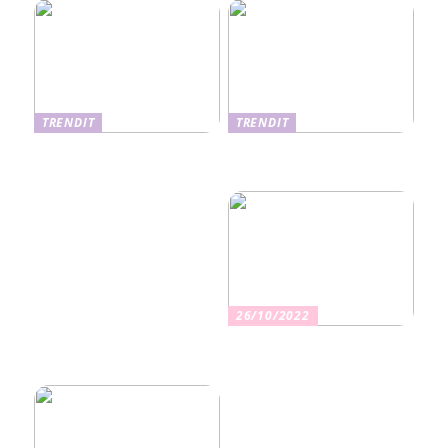
TRENDIT
TRENDIT
Nikotiinituotteiden uusi
Salaisuudet sujuvaan
aika ja niiden vaikutus
muuttoon
terveyteen
26/10/2022
Kuinka valita oikea
vakuutus