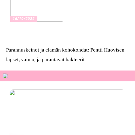
16/10/2022
Osta kauniita sormuksia
Parannuskeinot ja elämän kohokohdat: Pentti Huovisen
lapset, vaimo, ja parantavat bakteerit