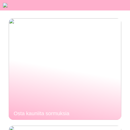
Osta kauniita sormuksia