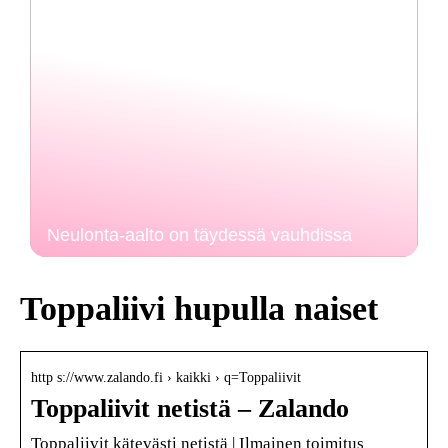
Neulonta-aalto on täydessä vauhdissa
Toppaliivi hupulla naiset
http s://www.zalando.fi › kaikki › q=Toppaliivit
Toppaliivit netistä – Zalando
Toppaliivit kätevästi netistä | Ilmainen toimitus