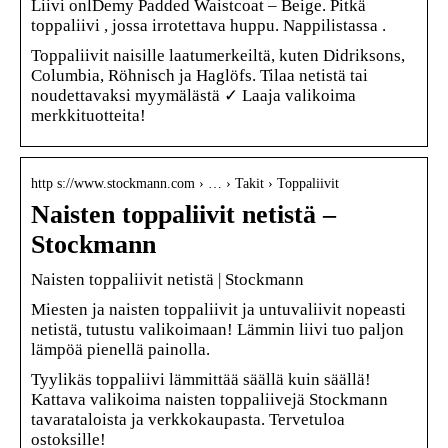
Liivi onlDemy Padded Waistcoat – Beige. Pitkä
toppaliivi , jossa irrotettava huppu. Nappilistassa .
Toppaliivit naisille laatumerkeiltä, kuten Didriksons,
Columbia, Röhnisch ja Haglöfs. Tilaa netistä tai
noudettavaksi myymälästä ✓ Laaja valikoima
merkkituotteita!
http s://www.stockmann.com › … › Takit › Toppaliivit
Naisten toppaliivit netistä –
Stockmann
Naisten toppaliivit netistä | Stockmann
Miesten ja naisten toppaliivit ja untuvaliivit nopeasti
netistä, tutustu valikoimaan! Lämmin liivi tuo paljon
lämpöä pienellä painolla.
Tyylikäs toppaliivi lämmittää säällä kuin säällä!
Kattava valikoima naisten toppaliivejä Stockmann
tavarataloista ja verkkokaupasta. Tervetuloa
ostoksille!