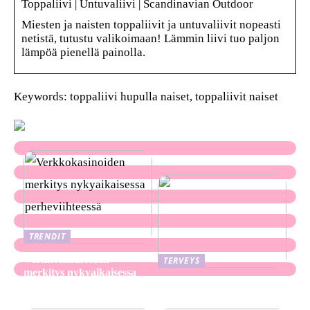
Toppaliivi | Untuvaliivi | Scandinavian Outdoor
Miesten ja naisten toppaliivit ja untuvaliivit nopeasti
netistä, tutustu valikoimaan! Lämmin liivi tuo paljon
lämpöä pienellä painolla.
Keywords: toppaliivi hupulla naiset, toppaliivit naiset
TRENDIT
Verkkokasinoiden
TERVEYS
merkitys nykyaikaisessa
Ekseema: oireet, syyt ja
perheviihteessä
hoitomenetelmät