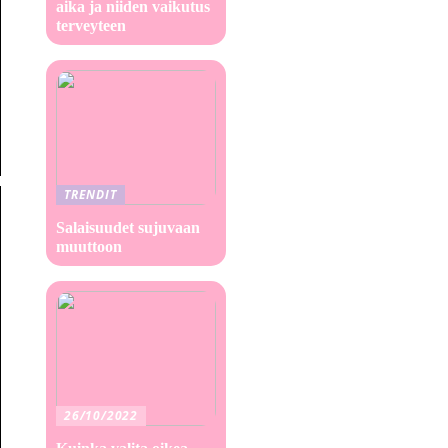
aika ja niiden vaikutus
terveyteen
TRENDIT
Salaisuudet sujuvaan
muuttoon
26/10/2022