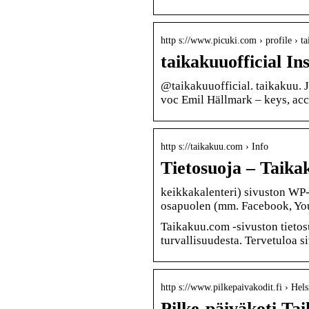
http s://www.picuki.com › profile › ta
taikakuuofficial In
@taikakuuofficial. taikakuu. 
voc Emil Hällmark – keys, ac
http s://taikakuu.com › Info
Tietosuoja – Taika
keikkakalenteri) sivuston WP-p
osapuolen (mm. Facebook, Yo
Taikakuu.com -sivuston tietos
turvallisuudesta. Tervetuloa 
http s://www.pilkepaivakodit.fi › Hel
Pilke-päiväkoti Tai