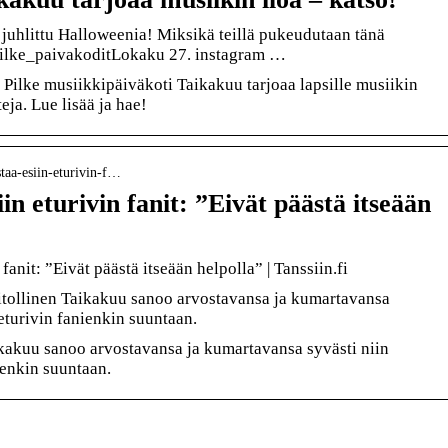
 juhlittu Halloweenia! Miksikä teillä pukeudutaan tänä
· pilke_paivakoditLokaku 27. instagram …
 Pilke musiikkipäiväkoti Taikakuu tarjoaa lapsille musiikin
eja. Lue lisää ja hae!
staa-esiin-eturivin-f…
in eturivin fanit: ”Eivät päästä itseään
fanit: ”Eivät päästä itseään helpolla” | Tanssiin.fi
itollinen Taikakuu sanoo arvostavansa ja kumartavansa
 eturivin fanienkin suuntaan.
ikakuu sanoo arvostavansa ja kumartavansa syvästi niin
ienkin suuntaan.