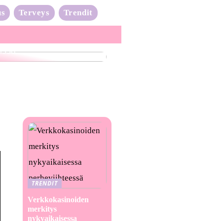
us
Terveys
Trendit
nta-aalto on täydessä
issa
TRENDIT
Verkkokasinoiden
merkitys
nykyaikaisessa