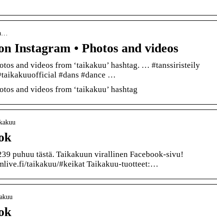
ta…
on Instagram • Photos and videos
otos and videos from ‘taikakuu’ hashtag. … #tanssiristeily
@taikakuuofficial #dans #dance …
otos and videos from ‘taikakuu’ hashtag
ikakuu
ok
239 puhuu tästä. Taikakuun virallinen Facebook-sivu!
ive.fi/taikakuu/#keikat Taikakuu-tuotteet:…
kakuu
ok