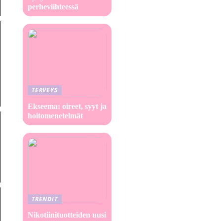
perheviihteessä
TERVEYS
Ekseema: oireet, syyt ja
hoitomenetelmät
TRENDIT
Nikotiinituotteiden uusi