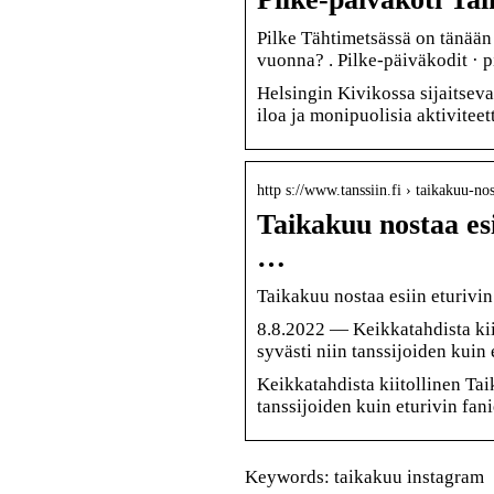
Pilke Tähtimetsässä on tänään
vuonna? ‍️. Pilke-päiväkodit 
Helsingin Kivikossa sijaitseva
iloa ja monipuolisia aktiviteett
http s://www.tanssiin.fi › taikakuu-no
Taikakuu nostaa esi
…
Taikakuu nostaa esiin eturivin 
8.8.2022 — Keikkatahdista ki
syvästi niin tanssijoiden kuin
Keikkatahdista kiitollinen Ta
tanssijoiden kuin eturivin fan
Keywords: taikakuu instagram