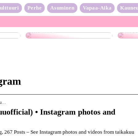
ulttuuri
Perhe
Asuminen
Vapaa-Aika
Kaune
Neulo
Raskaana?
vauhd
agram
kuu…
uofficial) • Instagram photos and
, 267 Posts – See Instagram photos and videos from taikakuu