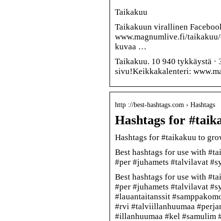
Taikakuu
Taikakuun virallinen Faceboo
www.magnumlive.fi/taikakuu/
kuvaa …
Taikakuu. 10 940 tykkäystä · 
sivu!Keikkakalenteri: www.ma
http ://best-hashtags.com › Hashtags
Hashtags for #taik
Hashtags for #taikakuu to gro
Best hashtags for use with #t
#per #juhamets #talvilavat #
Best hashtags for use with #t
#per #juhamets #talvilavat #s
#lauantaitanssit #samppakomo
#rvi #talviillanhuumaa #perj
#illanhuumaa #kel #samulim 