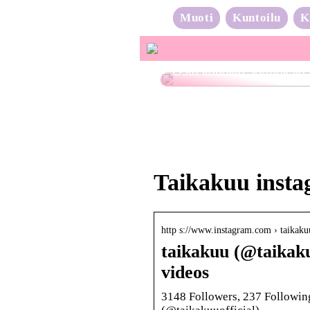
Muoti
Kuntoilu
K
Osta kauniita sormuksia
Taikakuu inst
http s://www.instagram.com › taika
taikakuu (@taikaku
videos
3148 Followers, 237 Following