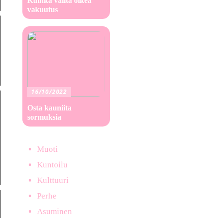
Kuinka valita oikea
vakuutus
16/10/2022
Osta kauniita
sormuksia
Muoti
Kuntoilu
Kulttuuri
Perhe
Asuminen