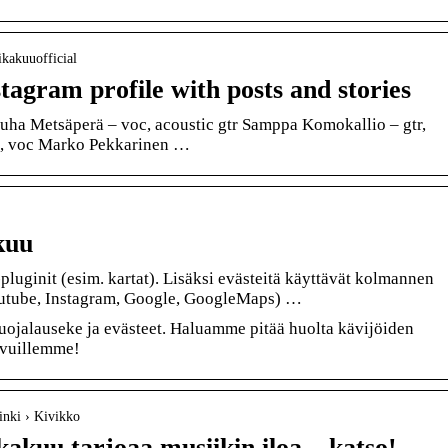
ikakuuofficial
stagram profile with posts and stories
Juha Metsäperä – voc, acoustic gtr Samppa Komokallio – gtr,
c, voc Marko Pekkarinen …
kuu
luginit (esim. kartat). Lisäksi evästeitä käyttävät kolmannen
utube, Instagram, Google, GoogleMaps) …
uojalauseke ja evästeet. Haluamme pitää huolta kävijöiden
sivuillemme!
sinki › Kivikko
kakuu tarjoaa musiikin iloa – katso!