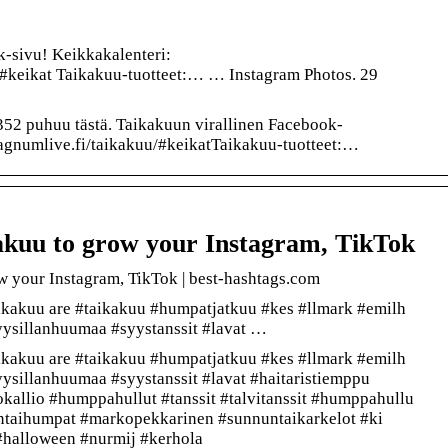
k-sivu! Keikkakalenteri:
#keikat Taikakuu-tuotteet:… … Instagram Photos. 29
352 puhuu tästä. Taikakuun virallinen Facebook-
gnumlive.fi/taikakuu/#keikatTaikakuu-tuotteet:…
akuu to grow your Instagram, TikTok
w your Instagram, TikTok | best-hashtags.com
aikakuu are #taikakuu #humpatjatkuu #kes #llmark #emilh
syysillanhuumaa #syystanssit #lavat …
aikakuu are #taikakuu #humpatjatkuu #kes #llmark #emilh
yysillanhuumaa #syystanssit #lavat #haitaristiemppu
kallio #humppahullut #tanssit #talvitanssit #humppahullu
antaihumpat #markopekkarinen #sunnuntaikarkelot #ki
#halloween #nurmij #kerhola