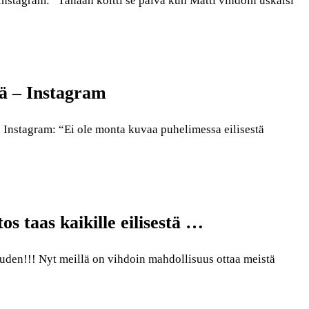
nstagram: “Tänään koitti se päivä kun Matti vihdoin uskalsi
tä – Instagram
Instagram: “Ei ole monta kuvaa puhelimessa eilisestä
os taas kaikille eilisestä …
uden!!! Nyt meillä on vihdoin mahdollisuus ottaa meistä