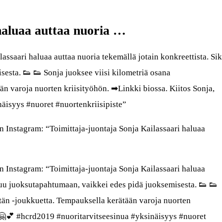
haluaa auttaa nuoria …
assaari haluaa auttaa nuoria tekemällä jotain konkreettista. Sik
esta. 👟 👟 Sonja juoksee viisi kilometriä osana
än varoja nuorten kriisityöhön. ➡Linkki biossa. Kiitos Sonja,
äisyys #nuoret #nuortenkriisipiste”
 Instagram: “Toimittaja-juontaja Sonja Kailassaari haluaa
 Instagram: “Toimittaja-juontaja Sonja Kailassaari haluaa
stuu juoksutapahtumaan, vaikkei edes pidä juoksemisesta. 👟 👟
itän -joukkuetta. Tempauksella kerätään varoja nuorten
! 🤗💕 #hcrd2019 #nuoritarvitseesinua #yksinäisyys #nuoret