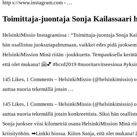
http s://www.instagram.com › …
Toimittaja-juontaja Sonja Kailassaari 
HelsinkiMissio Instagramissa : “Toimittaja-juontaja Sonja Kail
hän osallistuu juoksutapahtumaan, vaikkei edes pidä juoksemis
HelsinkiMission Minä riitän -joukkuetta. Tempauksella kerätä
että olet mukana! 🤗💕 #hcrd2019 #nuoritarvitseesinua #yksin
145 Likes, 1 Comments – HelsinkiMissio (@helsinkimissio) on
auttaa nuoria tekemällä jotain …
145 Likes, 1 Comments – HelsinkiMissio (@helsinkimissio) on
auttaa nuoria tekemällä jotain konkreettista. Siksi hän osalli
Sonja juoksee viisi kilometriä osana HelsinkiMission Minä ri
kriisityöhön. ➡Linkki biossa. Kiitos Sonja, että olet mukana