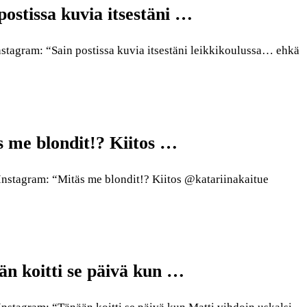
ostissa kuvia itsestäni …
stagram: “Sain postissa kuvia itsestäni leikkikoulussa… ehkä
s me blondit!? Kiitos …
nstagram: “Mitäs me blondit!? Kiitos @katariinakaitue
än koitti se päivä kun …