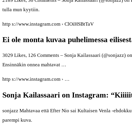
2189 Likes, 36 Comments – Sonja Kailassaari (@sonjazz) on I
tulla mun kyytiin.
http s://www.instagram.com › ClOiHSBtTaV
Ei ole monta kuvaa puhelimessa eilises
3029 Likes, 126 Comments – Sonja Kailassaari (@sonjazz) on 
Ensinnäkin onnea mahtavat …
http s://www.instagram.com › …
Sonja Kailassaari on Instagram: “Kiiiiit
sonjazz Mahtavaa että Efter Nio sai Kultaisen Venla -ehdokku
parempi kuva.