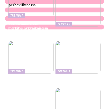
TRENDIT
Verkkokasinoiden
TERVEYS
merkitys nykyaikaisessa
Ekseema: oireet, syyt ja
perheviihteessä
hoitomenetelmät
TRENDIT
TRENDIT
Nikotiinituotteiden uusi
Salaisuudet sujuvaan
aika ja niiden vaikutus
muuttoon
terveyteen