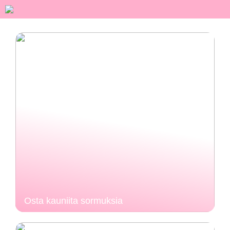
Osta kauniita sormuksia