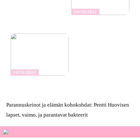
26/10/2022
Kuinka valita oikea
vakuutus
16/10/2022
Osta kauniita sormuksia
Parannuskeinot ja elämän kohokohdat: Pentti Huovisen
lapset, vaimo, ja parantavat bakteerit