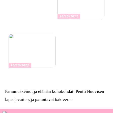
26/10/2022
Kuinka valita oikea
vakuutus
16/10/2022
Osta kauniita sormuksia
Parannuskeinot ja elämän kohokohdat: Pentti Huovisen
lapset, vaimo, ja parantavat bakteerit