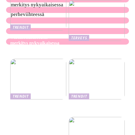
TRENDIT
Verkkokasinoiden
TERVEYS
merkitys nykyaikaisessa
Ekseema: oireet, syyt ja
perheviihteessä
hoitomenetelmät
TRENDIT
TRENDIT
Nikotiinituotteiden uusi
Salaisuudet sujuvaan
aika ja niiden vaikutus
muuttoon
terveyteen