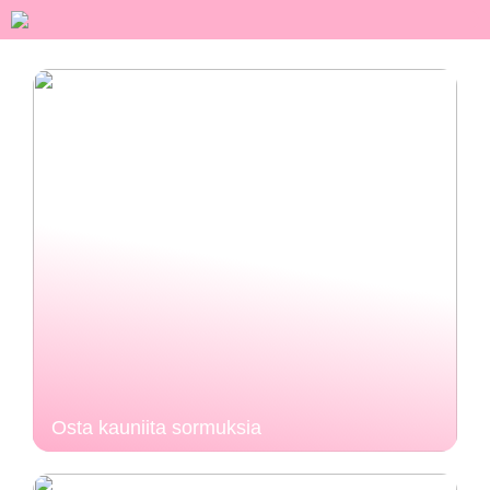
Osta kauniita sormuksia