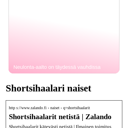
Neulonta-aalto on täydessä vauhdissa
Shortsihaalari naiset
http s://www.zalando.fi › naiset › q=shortsihaalarit
Shortsihaalarit netistä | Zalando
Shortsihaalarit kätevästi netistä | Ilmainen toimitus