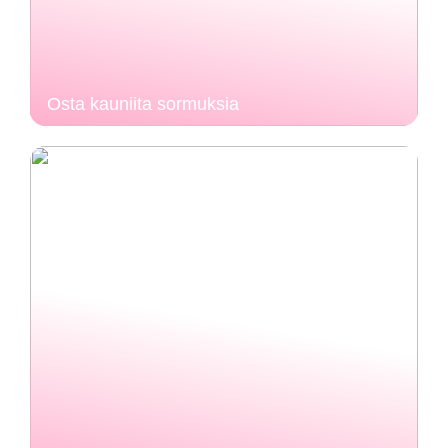
Osta kauniita sormuksia