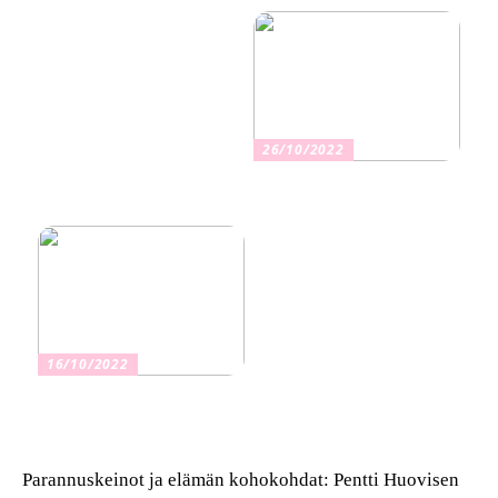
terveyteen
26/10/2022
Kuinka valita oikea
vakuutus
16/10/2022
Osta kauniita sormuksia
Parannuskeinot ja elämän kohokohdat: Pentti Huovisen