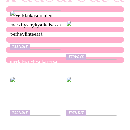
TRENDIT
Verkkokasinoiden
TERVEYS
merkitys nykyaikaisessa
Ekseema: oireet, syyt ja
perheviihteessä
hoitomenetelmät
TRENDIT
TRENDIT
Nikotiinituotteiden uusi
Salaisuudet sujuvaan
aika ja niiden vaikutus
muuttoon