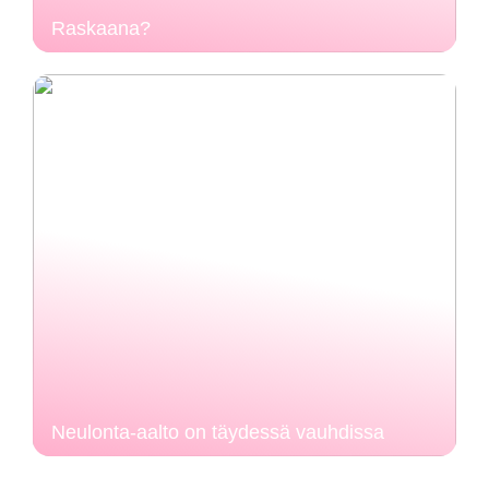
Raskaana?
Neulonta-aalto on täydessä vauhdissa