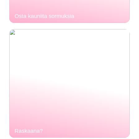
Osta kauniita sormuksia
Raskaana?