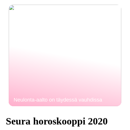
Neulonta-aalto on täydessä vauhdissa
Seura horoskooppi 2020