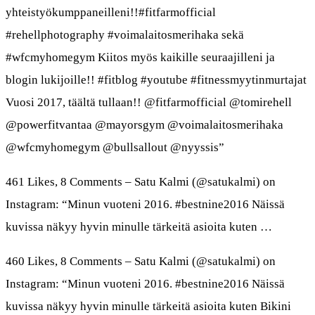
yhteistyökumppaneilleni!!#fitfarmofficial
#rehellphotography #voimalaitosmerihaka sekä
#wfcmyhomegym Kiitos myös kaikille seuraajilleni ja
blogin lukijoille!! #fitblog #youtube #fitnessmyytinmurtajat
Vuosi 2017, täältä tullaan!! @fitfarmofficial @tomirehell
@powerfitvantaa @mayorsgym @voimalaitosmerihaka
@wfcmyhomegym @bullsallout @nyyssis”
461 Likes, 8 Comments – Satu Kalmi (@satukalmi) on
Instagram: “Minun vuoteni 2016. #bestnine2016 Näissä
kuvissa näkyy hyvin minulle tärkeitä asioita kuten …
460 Likes, 8 Comments – Satu Kalmi (@satukalmi) on
Instagram: “Minun vuoteni 2016. #bestnine2016 Näissä
kuvissa näkyy hyvin minulle tärkeitä asioita kuten Bikini