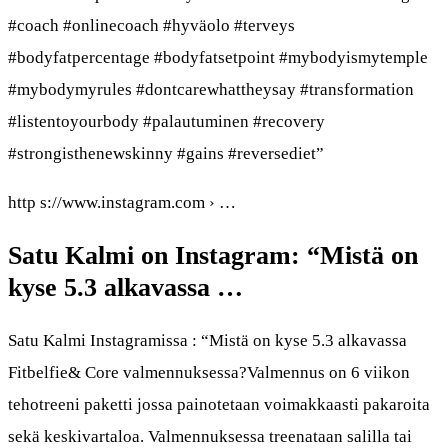
#coach #onlinecoach #hyväolo #terveys
#bodyfatpercentage #bodyfatsetpoint #mybodyismytemple
#mybodymyrules #dontcarewhattheysay #transformation
#listentoyourbody #palautuminen #recovery
#strongisthenewskinny #gains #reversediet”
http s://www.instagram.com › …
Satu Kalmi on Instagram: “Mistä on
kyse 5.3 alkavassa …
Satu Kalmi Instagramissa : “Mistä on kyse 5.3 alkavassa
Fitbelfie& Core valmennuksessa?Valmennus on 6 viikon
tehotreeni paketti jossa painotetaan voimakkaasti pakaroita
sekä keskivartaloa. Valmennuksessa treenataan salilla tai