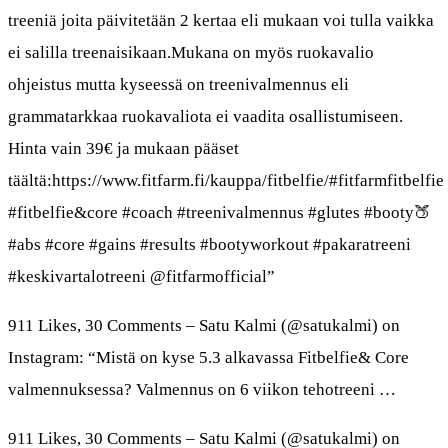
treeniä joita päivitetään 2 kertaa eli mukaan voi tulla vaikka
ei salilla treenaisikaan.Mukana on myös ruokavalio
ohjeistus mutta kyseessä on treenivalmennus eli
grammatarkkaa ruokavaliota ei vaadita osallistumiseen.
Hinta vain 39€ ja mukaan pääset
täältä:https://www.fitfarm.fi/kauppa/fitbelfie/#fitfarmfitbelfie
#fitbelfie&core #coach #treenivalmennus #glutes #booty🍑
#abs #core #gains #results #bootyworkout #pakaratreeni
#keskivartalotreeni @fitfarmofficial”
911 Likes, 30 Comments – Satu Kalmi (@satukalmi) on
Instagram: “Mistä on kyse 5.3 alkavassa Fitbelfie& Core
valmennuksessa? Valmennus on 6 viikon tehotreeni …
911 Likes, 30 Comments – Satu Kalmi (@satukalmi) on