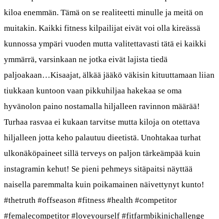
kiloa enemmän. Tämä on se realiteetti minulle ja meitä on
muitakin. Kaikki fitness kilpailijat eivät voi olla kireässä
kunnossa ympäri vuoden mutta valitettavasti tätä ei kaikki
ymmärrä, varsinkaan ne jotka eivät lajista tiedä
paljoakaan…Kisaajat, älkää jääkö väkisin kituuttamaan liian
tiukkaan kuntoon vaan pikkuhiljaa hakekaa se oma
hyvänolon paino nostamalla hiljalleen ravinnon määrää!
Turhaa rasvaa ei kukaan tarvitse mutta kiloja on otettava
hiljalleen jotta keho palautuu dieetistä. Unohtakaa turhat
ulkonäköpaineet sillä terveys on paljon tärkeämpää kuin
instagramin kehut! Se pieni pehmeys sitäpaitsi näyttää
naisella paremmalta kuin poikamainen näivettynyt kunto!
#thetruth #offseason #fitness #health #competitor
#femalecompetitor #loveyourself #fitfarmbikinichallenge