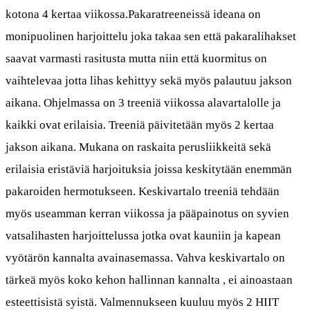
kotona 4 kertaa viikossa.Pakaratreeneissä ideana on
monipuolinen harjoittelu joka takaa sen että pakaralihakset
saavat varmasti rasitusta mutta niin että kuormitus on
vaihtelevaa jotta lihas kehittyy sekä myös palautuu jakson
aikana. Ohjelmassa on 3 treeniä viikossa alavartalolle ja
kaikki ovat erilaisia. Treeniä päivitetään myös 2 kertaa
jakson aikana. Mukana on raskaita perusliikkeitä sekä
erilaisia eristäviä harjoituksia joissa keskitytään enemmän
pakaroiden hermotukseen. Keskivartalo treeniä tehdään
myös useamman kerran viikossa ja pääpainotus on syvien
vatsalihasten harjoittelussa jotka ovat kauniin ja kapean
vyötärön kannalta avainasemassa. Vahva keskivartalo on
tärkeä myös koko kehon hallinnan kannalta , ei ainoastaan
esteettisistä syistä. Valmennukseen kuuluu myös 2 HIIT