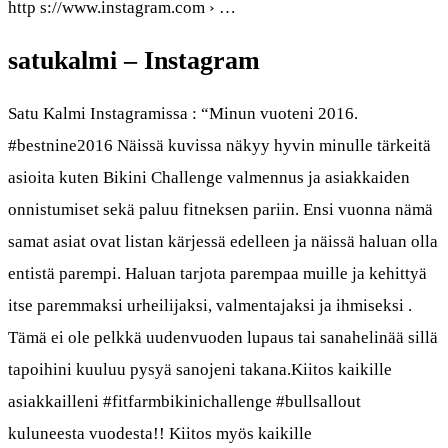
http s://www.instagram.com › …
satukalmi – Instagram
Satu Kalmi Instagramissa : “Minun vuoteni 2016.
#bestnine2016 Näissä kuvissa näkyy hyvin minulle tärkeitä
asioita kuten Bikini Challenge valmennus ja asiakkaiden
onnistumiset sekä paluu fitneksen pariin. Ensi vuonna nämä
samat asiat ovat listan kärjessä edelleen ja näissä haluan olla
entistä parempi. Haluan tarjota parempaa muille ja kehittyä
itse paremmaksi urheilijaksi, valmentajaksi ja ihmiseksi .
Tämä ei ole pelkkä uudenvuoden lupaus tai sanahelinää sillä
tapoihini kuuluu pysyä sanojeni takana.Kiitos kaikille
asiakkailleni #fitfarmbikinichallenge #bullsallout
kuluneesta vuodesta!! Kiitos myös kaikille