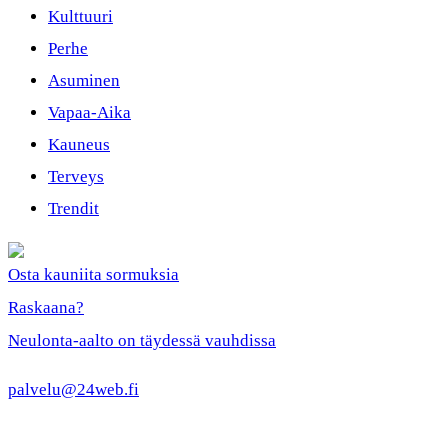
Kulttuuri
Perhe
Asuminen
Vapaa-Aika
Kauneus
Terveys
Trendit
Osta kauniita sormuksia
Raskaana?
Neulonta-aalto on täydessä vauhdissa
palvelu@24web.fi