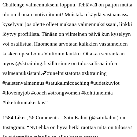
Challenge valmennukseni loppuu. Tehtävää on paljon mutta
olo on ihanan motivoitunut! Muistakaa käydä vastaamassa
kyselyyni jos olette olleet mukana valmennuksissani, linkki
löytyy profiilista. Tänään on viimeinen päivä kun kyselyyn
voi osallistua. Huomenna arvotaan kaikkien vastanneiden
kesken upea Louis Vuittonin laukku. Ottakaa seurantaan
myös @sktraining.fi sillä sinne on tulossa lisää infoa
valmennuksistani.💕#unelmistatotta #sktraining
#naistenvalmennus #satukalmicoaching #uudetkuviot
#ilovemyjob #coach #strongwomen #kohtiunelmia
#likeliikuntakeskus”
1584 Likes, 56 Comments – Satu Kalmi (@satukalmi) on
Instagram: “Nyt ehkä on hyvä hetki raottaa mitä on tulossa?