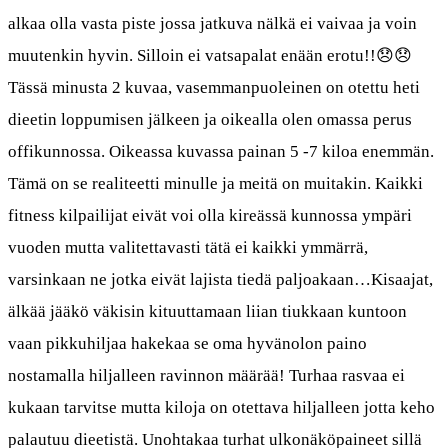
alkaa olla vasta piste jossa jatkuva nälkä ei vaivaa ja voin
muutenkin hyvin. Silloin ei vatsapalat enään erotu!!😞😞
Tässä minusta 2 kuvaa, vasemmanpuoleinen on otettu heti
dieetin loppumisen jälkeen ja oikealla olen omassa perus
offikunnossa. Oikeassa kuvassa painan 5 -7 kiloa enemmän.
Tämä on se realiteetti minulle ja meitä on muitakin. Kaikki
fitness kilpailijat eivät voi olla kireässä kunnossa ympäri
vuoden mutta valitettavasti tätä ei kaikki ymmärrä,
varsinkaan ne jotka eivät lajista tiedä paljoakaan…Kisaajat,
älkää jääkö väkisin kituuttamaan liian tiukkaan kuntoon
vaan pikkuhiljaa hakekaa se oma hyvänolon paino
nostamalla hiljalleen ravinnon määrää! Turhaa rasvaa ei
kukaan tarvitse mutta kiloja on otettava hiljalleen jotta keho
palautuu dieetistä. Unohtakaa turhat ulkonäköpaineet sillä