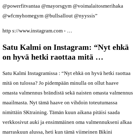
@powerfitvantaa @mayorsgym @voimalaitosmerihaka
@wfcmyhomegym @bullsallout @nyyssis”
http s://www.instagram.com › …
Satu Kalmi on Instagram: “Nyt ehkä
on hyvä hetki raottaa mitä …
Satu Kalmi Instagramissa : “Nyt ehkä on hyvä hetki raottaa
mitä on tulossa? Jo pidempään minulla on ollut haave
omasta valmennus brändistä sekä naisten omasta valmennus
maailmasta. Nyt tämä haave on vihdoin toteutumassa
nimittäin SKtraining. Tämän kuun aikana pitäisi saada
verkkosivut auki ja ensimmäinen oma valmennukseni alkaa
marraskuun alussa, heti kun tämä viimeinen Bikini