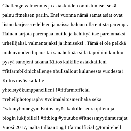
Challenge valmennus ja asiakkaiden onnistumiset sekä
paluu fitneksen pariin. Ensi vuonna nämä samat asiat ovat
listan kärjessä edelleen ja näissä haluan olla entistä parempi.
Haluan tarjota parempaa muille ja kehittyä itse paremmaksi
urheilijaksi, valmentajaksi ja ihmiseksi . Tämä ei ole pelkkä
uudenvuoden lupaus tai sanahelinää sillä tapoihini kuuluu
pysyä sanojeni takana.Kiitos kaikille asiakkailleni
#fitfarmbikinichallenge #bullsallout kuluneesta vuodesta!!
Kiitos myös kaikille
yhteistyökumppaneilleni!!#fitfarmofficial
#rehellphotography #voimalaitosmerihaka sekä
#wfcmyhomegym Kiitos myös kaikille seuraajilleni ja
blogin lukijoille!! #fitblog #youtube #fitnessmyytinmurtajat
Vuosi 2017, täältä tullaan!! @fitfarmofficial @tomirehell