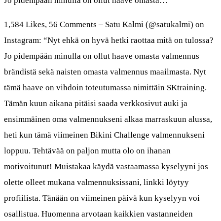
Jo pidempään minulla on ollut haave omasta…
1,584 Likes, 56 Comments – Satu Kalmi (@satukalmi) on
Instagram: “Nyt ehkä on hyvä hetki raottaa mitä on tulossa?
Jo pidempään minulla on ollut haave omasta valmennus
brändistä sekä naisten omasta valmennus maailmasta. Nyt
tämä haave on vihdoin toteutumassa nimittäin SKtraining.
Tämän kuun aikana pitäisi saada verkkosivut auki ja
ensimmäinen oma valmennukseni alkaa marraskuun alussa,
heti kun tämä viimeinen Bikini Challenge valmennukseni
loppuu. Tehtävää on paljon mutta olo on ihanan
motivoitunut! Muistakaa käydä vastaamassa kyselyyni jos
olette olleet mukana valmennuksissani, linkki löytyy
profiilista. Tänään on viimeinen päivä kun kyselyyn voi
osallistua. Huomenna arvotaan kaikkien vastanneiden