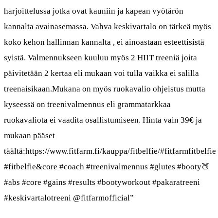
harjoittelussa jotka ovat kauniin ja kapean vyötärön
kannalta avainasemassa. Vahva keskivartalo on tärkeä myös
koko kehon hallinnan kannalta , ei ainoastaan esteettisistä
syistä. Valmennukseen kuuluu myös 2 HIIT treeniä joita
päivitetään 2 kertaa eli mukaan voi tulla vaikka ei salilla
treenaisikaan.Mukana on myös ruokavalio ohjeistus mutta
kyseessä on treenivalmennus eli grammatarkkaa
ruokavaliota ei vaadita osallistumiseen. Hinta vain 39€ ja
mukaan pääset
täältä:https://www.fitfarm.fi/kauppa/fitbelfie/#fitfarmfitbelfie
#fitbelfie&core #coach #treenivalmennus #glutes #booty🍑
#abs #core #gains #results #bootyworkout #pakaratreeni
#keskivartalotreeni @fitfarmofficial”