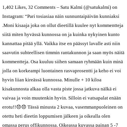
1,402 Likes, 32 Comments – Satu Kalmi (@satukalmi) on
Instagram: “Pari tosiasiaa näin sunnuntaipäivän kunniaksi
.Moni kisaaja joka on ollut dieetillä kuulee nyt kommentteja
siitä miten hyvässä kunnossa on ja kuinka nykyinen kunto
kannattaa pitää yllä. Vaikka itse en päässyt lavalle asti niin
saavutin suhteellisen timmin rantakunnon ja saan myös näitä
kommentteja. Osa kuuluu siihen samaan ryhmään kuin minä
jolla on korkeampi luontainen rasvaprosentti ja keho ei voi
hyvin liian kireässä kunnossa. Minulle + 10 kiloa
kisakunnosta alkaa olla vasta piste jossa jatkuva nälkä ei
vaivaa ja voin muutenkin hyvin. Silloin ei vatsapalat enään
erotu!!😞😞 Tässä minusta 2 kuvaa, vasemmanpuoleinen on
otettu heti dieetin loppumisen jälkeen ja oikealla olen
omassa perus offikunnossa. Oikeassa kuvassa painan 5 -7