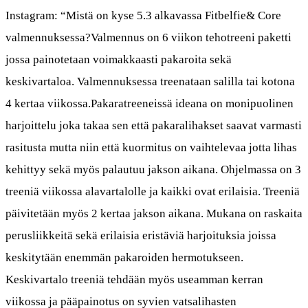
Instagram: “Mistä on kyse 5.3 alkavassa Fitbelfie& Core
valmennuksessa?Valmennus on 6 viikon tehotreeni paketti
jossa painotetaan voimakkaasti pakaroita sekä
keskivartaloa. Valmennuksessa treenataan salilla tai kotona
4 kertaa viikossa.Pakaratreeneissä ideana on monipuolinen
harjoittelu joka takaa sen että pakaralihakset saavat varmasti
rasitusta mutta niin että kuormitus on vaihtelevaa jotta lihas
kehittyy sekä myös palautuu jakson aikana. Ohjelmassa on 3
treeniä viikossa alavartalolle ja kaikki ovat erilaisia. Treeniä
päivitetään myös 2 kertaa jakson aikana. Mukana on raskaita
perusliikkeitä sekä erilaisia eristäviä harjoituksia joissa
keskitytään enemmän pakaroiden hermotukseen.
Keskivartalo treeniä tehdään myös useamman kerran
viikossa ja pääpainotus on syvien vatsalihasten