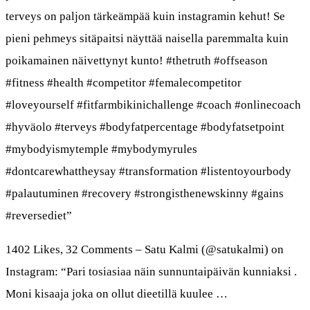
terveys on paljon tärkeämpää kuin instagramin kehut! Se
pieni pehmeys sitäpaitsi näyttää naisella paremmalta kuin
poikamainen näivettynyt kunto! #thetruth #offseason
#fitness #health #competitor #femalecompetitor
#loveyourself #fitfarmbikinichallenge #coach #onlinecoach
#hyväolo #terveys #bodyfatpercentage #bodyfatsetpoint
#mybodyismytemple #mybodymyrules
#dontcarewhattheysay #transformation #listentoyourbody
#palautuminen #recovery #strongisthenewskinny #gains
#reversediet”
1402 Likes, 32 Comments – Satu Kalmi (@satukalmi) on
Instagram: “Pari tosiasiaa näin sunnuntaipäivän kunniaksi .
Moni kisaaja joka on ollut dieetillä kuulee …