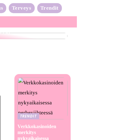
us
Terveys
Trendit
nta-aalto on täydessä
issa
TRENDIT
Verkkokasinoiden
merkitys
nykyaikaisessa