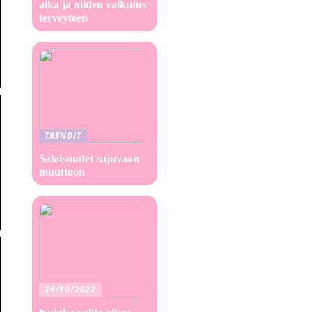
aika ja niiden vaikutus
terveyteen
TRENDIT
Salaisuudet sujuvaan
muuttoon
26/10/2022