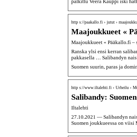
palkittu Veera Kauppi iski hatt
http s://paakallo.fi › jutut › maajoukk
Maajoukkueet « Pää
Maajoukkueet « Pääkallo.fi – 
Ranska ylsi ensi kerran salib
pakkasella … Salibandyn nais
Suomen suurin, paras ja domi
http s://www.iltalehti.fi › Urheilu › Mu
Salibandy: Suomen 
Iltalehti
27.10.2021 — Salibandyn nais
Suomen joukkueessa on viisi 