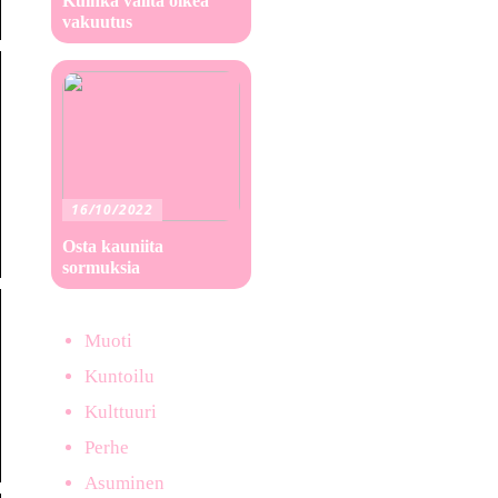
Kuinka valita oikea
vakuutus
16/10/2022
Osta kauniita
sormuksia
Muoti
Kuntoilu
Kulttuuri
Perhe
Asuminen