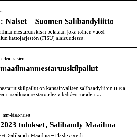
eet
 Naiset – Suomen Salibandyliitto
ailmanmestaruuskisat pelataan joka toinen vuosi
lun kattojärjestön (FISU) alaisuudessa.
alibandyn_naisten_ma…
 maailmanmestaruuskilpailut –
staruuskilpailut on kansainvälisen salibandyliiton IFF:n
lataan maailmanmestaruudesta kahden vuoden …
 › mm-kisat-naiset
2023 tulokset, Salibandy Maailma
et, Salibandy Maailma – Flashscore.fi