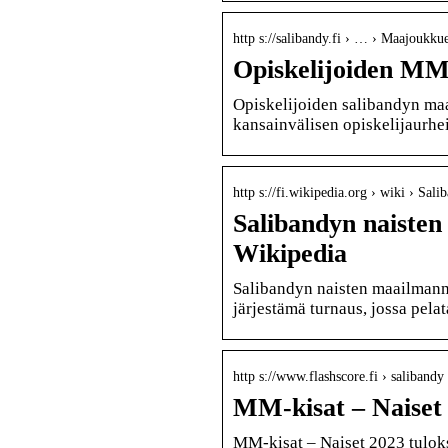
http s://salibandy.fi › … › Maajoukku
Opiskelijoiden MM:
Opiskelijoiden salibandyn ma
kansainvälisen opiskelijaurhei
http s://fi.wikipedia.org › wiki › S
Salibandyn naisten
Wikipedia
Salibandyn naisten maailmanme
järjestämä turnaus, jossa pe
http s://www.flashscore.fi › salibandy
MM-kisat – Naiset 
MM-kisat – Naiset 2023 tuloks