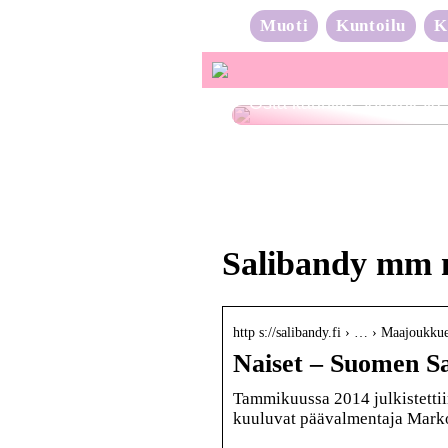
Muoti
Kuntoilu
K
Osta kauniita sormuksia
Salibandy mm n
http s://salibandy.fi › … › Maajoukku
Naiset – Suomen Sa
Tammikuussa 2014 julkistetti
kuuluvat päävalmentaja Marko