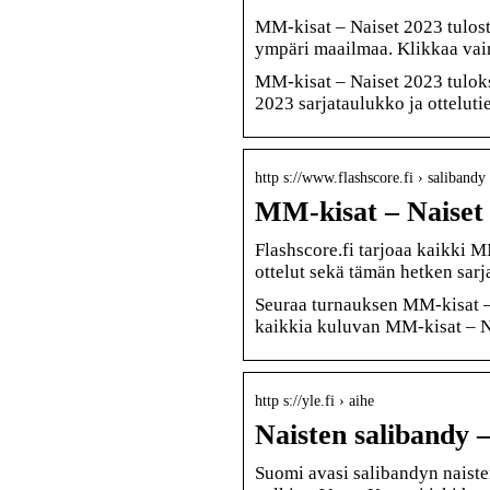
MM-kisat – Naiset 2023 tulosten
ympäri maailmaa. Klikkaa va
MM-kisat – Naiset 2023 tulokse
2023 sarjataulukko ja otteluti
http s://www.flashscore.fi › salibandy
MM-kisat – Naiset 
Flashscore.fi tarjoaa kaikki M
ottelut sekä tämän hetken sarj
Seuraa turnauksen MM-kisat – 
kaikkia kuluvan MM-kisat – N
http s://yle.fi › aihe
Naisten salibandy –
Suomi avasi salibandyn naist