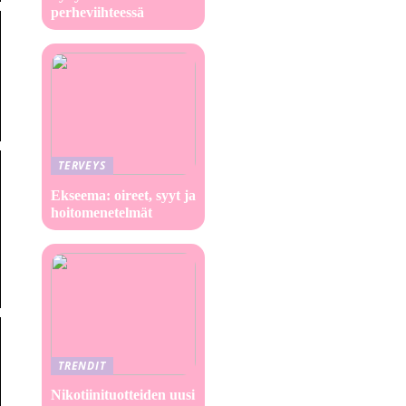
perheviihteessä
TERVEYS
Ekseema: oireet, syyt ja
hoitomenetelmät
TRENDIT
Nikotiinituotteiden uusi