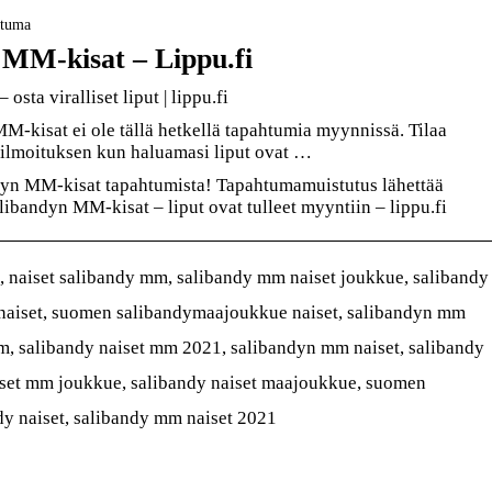
htuma
 MM-kisat – Lippu.fi
sta viralliset liput | lippu.fi
MM-kisat ei ole tällä hetkellä tapahtumia myynnissä. Tilaa
 ilmoituksen kun haluamasi liput ovat …
ndyn MM-kisat tapahtumista! Tapahtumamuistutus lähettää
libandyn MM-kisat – liput ovat tulleet myyntiin – lippu.fi
 naiset salibandy mm, salibandy mm naiset joukkue, salibandy
naiset, suomen salibandymaajoukkue naiset, salibandyn mm
mm, salibandy naiset mm 2021, salibandyn mm naiset, salibandy
aiset mm joukkue, salibandy naiset maajoukkue, suomen
dy naiset, salibandy mm naiset 2021