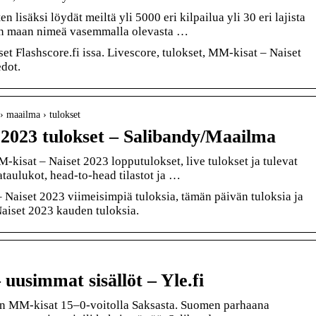
 lisäksi löydät meiltä yli 5000 eri kilpailua yli 30 eri lajista
in maan nimeä vasemmalla olevasta …
t Flashscore.fi issa. Livescore, tulokset, MM-kisat – Naiset
edot.
 › maailma › tulokset
2023 tulokset – Salibandy/Maailma
M-kisat – Naiset 2023 lopputulokset, live tulokset ja tulevat
ataulukot, head-to-head tilastot ja …
Naiset 2023 viimeisimpiä tuloksia, tämän päivän tuloksia ja
aiset 2023 kauden tuloksia.
 uusimmat sisällöt – Yle.fi
en MM-kisat 15–0-voitolla Saksasta. Suomen parhaana