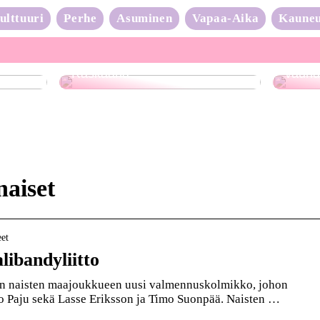
ulttuuri
Perhe
Asuminen
Vapaa-Aika
Kaune
Neulo
Raskaana?
vauhd
aiset
eet
libandyliitto
in naisten maajoukkueen uusi valmennuskolmikko, johon
 Paju sekä Lasse Eriksson ja Timo Suonpää. Naisten …