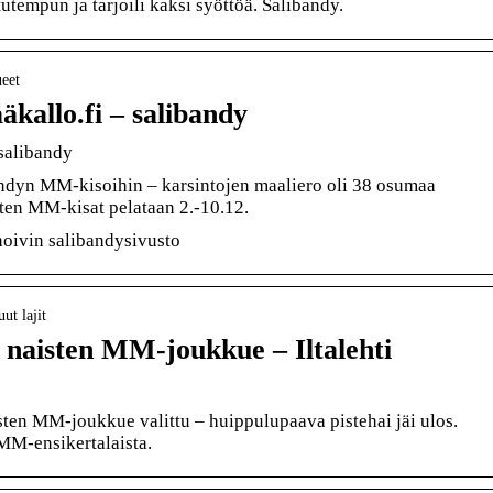
utempun ja tarjoili kaksi syöttöä. Salibandy.
ueet
kallo.fi – salibandy
salibandy
andyn MM-kisoihin – karsintojen maaliero oli 38 osumaa
ten MM-kisat pelataan 2.-10.12.
noivin salibandysivusto
ut lajit
naisten MM-joukkue – Iltalehti
ten MM-joukkue valittu – huippulupaava pistehai jäi ulos.
MM-ensikertalaista.