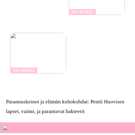
26/10/2022
Kuinka valita oikea
vakuutus
16/10/2022
Osta kauniita sormuksia
Parannuskeinot ja elämän kohokohdat: Pentti Huovisen
lapset, vaimo, ja parantavat bakteerit