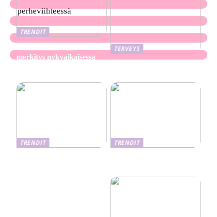
TRENDIT
Verkkokasinoiden
TERVEYS
merkitys nykyaikaisessa
Ekseema: oireet, syyt ja
perheviihteessä
hoitomenetelmät
TRENDIT
TRENDIT
Nikotiinituotteiden uusi
Salaisuudet sujuvaan
aika ja niiden vaikutus
muuttoon
terveyteen