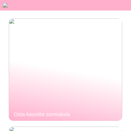
Osta kauniita sormuksia