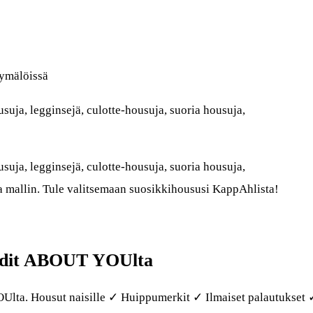
ymälöissä
uja, legginsejä, culotte-housuja, suoria housuja,
uja, legginsejä, culotte-housuja, suoria housuja,
a mallin. Tule valitsemaan suosikkihoususi KappAhlista!
endit ABOUT YOUlta
OUlta. Housut naisille ✓ Huippumerkit ✓ Ilmaiset palautukset 