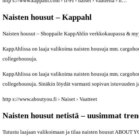
http s://www.kappahl.com › fi-FI › naiset › vaatteita › h…
Naisten housut – Kappahl
Naisten housut – Shoppaile KappAhlin verkkokaupassa & my
KappAhlissa on laaja valikoima naisten housuja mm. cargohous
collegehousuja.
KappAhlissa on laaja valikoima naisten housuja mm. cargohous
collegehousuja. Sinäkin löydät varmasti sopivan istuvuuden j
http s://www.aboutyou.fi › Naiset › Vaatteet
Naisten housut netistä – uusimmat tr
Tutustu laajaan valikoimaan ja tilaa naisten housut ABOUT Y