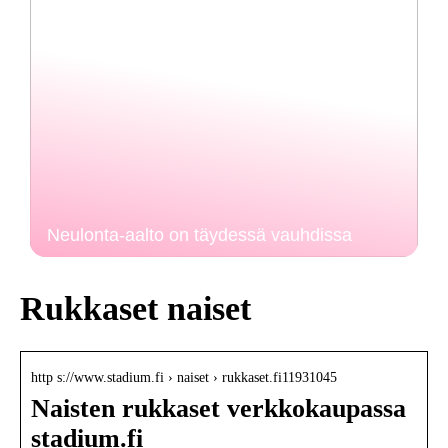
Neulonta-aalto on täydessä vauhdissa
Rukkaset naiset
http s://www.stadium.fi › naiset › rukkaset.fi11931045
Naisten rukkaset verkkokaupassa
stadium.fi