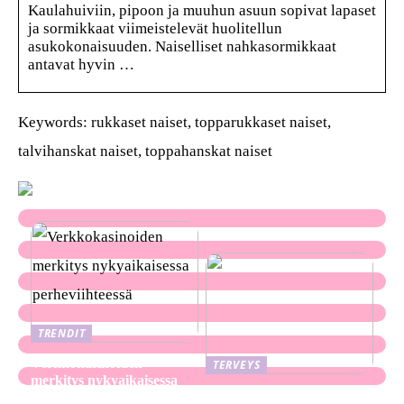
Kaulahuiviin, pipoon ja muuhun asuun sopivat lapaset
ja sormikkaat viimeistelevät huolitellun
asukokonaisuuden. Naiselliset nahkasormikkaat
antavat hyvin …
Keywords: rukkaset naiset, topparukkaset naiset,
talvihanskat naiset, toppahanskat naiset
TRENDIT
Verkkokasinoiden
TERVEYS
merkitys nykyaikaisessa
Ekseema: oireet, syyt ja
perheviihteessä