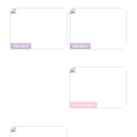
hoitomenetelmät
TRENDIT
TRENDIT
Nikotiinituotteiden uusi
Salaisuudet sujuvaan
aika ja niiden vaikutus
muuttoon
terveyteen
26/10/2022
Kuinka valita oikea
vakuutus