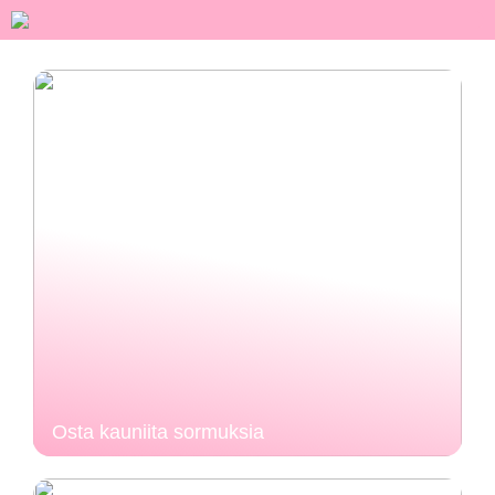
Osta kauniita sormuksia