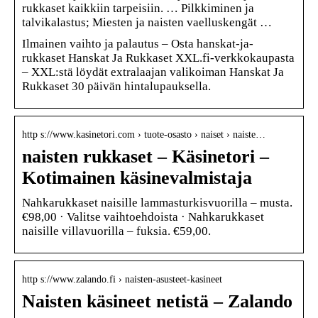
rukkaset kaikkiin tarpeisiin. … Pilkkiminen ja
talvikalastus; Miesten ja naisten vaelluskengät …
Ilmainen vaihto ja palautus – Osta hanskat-ja-
rukkaset Hanskat Ja Rukkaset XXL.fi-verkkokaupasta
– XXL:stä löydät extralaajan valikoiman Hanskat Ja
Rukkaset 30 päivän hintalupauksella.
http s://www.kasinetori.com › tuote-osasto › naiset › naiste…
naisten rukkaset – Käsinetori –
Kotimainen käsinevalmistaja
Nahkarukkaset naisille lammasturkisvuorilla – musta.
€98,00 · Valitse vaihtoehdoista · Nahkarukkaset
naisille villavuorilla – fuksia. €59,00.
http s://www.zalando.fi › naisten-asusteet-kasineet
Naisten käsineet netistä – Zalando