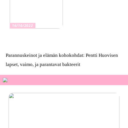
16/10/2022
Osta kauniita sormuksia
Parannuskeinot ja elämän kohokohdat: Pentti Huovisen
lapset, vaimo, ja parantavat bakteerit