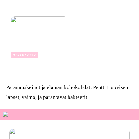
Kuinka valita oikea
vakuutus
16/10/2022
Osta kauniita sormuksia
Parannuskeinot ja elämän kohokohdat: Pentti Huovisen
lapset, vaimo, ja parantavat bakteerit