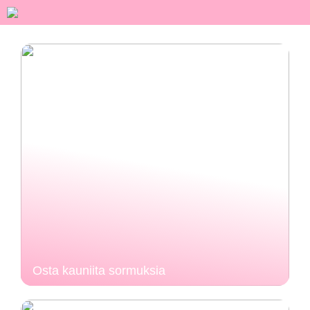
Osta kauniita sormuksia