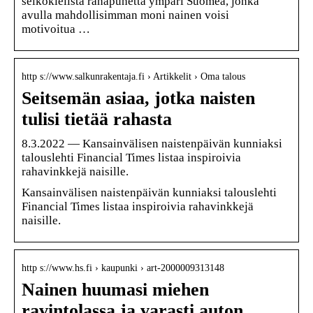
selkokielistä rahapuhetta ympäri Suomea, jonka
avulla mahdollisimman moni nainen voisi
motivoitua …
http s://www.salkunrakentaja.fi › Artikkelit › Oma talous
Seitsemän asiaa, jotka naisten
tulisi tietää rahasta
8.3.2022 — Kansainvälisen naistenpäivän kunniaksi
talouslehti Financial Times listaa inspiroivia
rahavinkkejä naisille.
Kansainvälisen naistenpäivän kunniaksi talouslehti
Financial Times listaa inspiroivia rahavinkkejä
naisille.
http s://www.hs.fi › kaupunki › art-2000009313148
Nainen huumasi miehen
ravintolassa ja varasti auton …