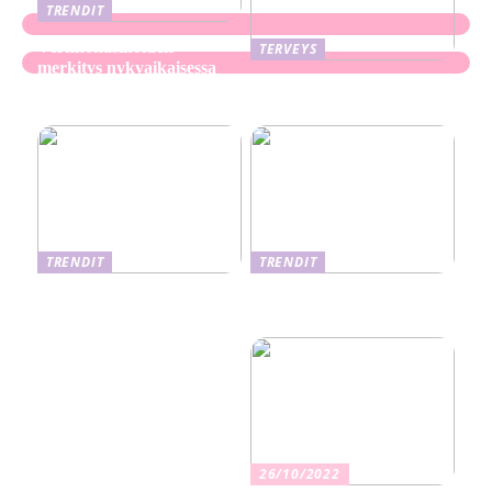
TRENDIT
Verkkokasinoiden
TERVEYS
merkitys nykyaikaisessa
Ekseema: oireet, syyt ja
perheviihteessä
hoitomenetelmät
TRENDIT
TRENDIT
Nikotiinituotteiden uusi
Salaisuudet sujuvaan
aika ja niiden vaikutus
muuttoon
terveyteen
26/10/2022