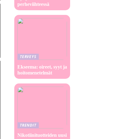
perheviihteessä
TERVEYS
Ekseema: oireet, syyt ja
hoitomenetelmät
TRENDIT
Nikotiinituotteiden uusi