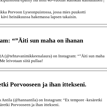
kipuistossa epäilty isä noin 40-vuotias Ranskan kansalainen |
ikka Porvoon Lyseonpuistossa, jossa mies puukotti
 kävi heinäkuussa hakemassa lapsen takaisin.
m: “”Äiti sun maha on ihanan
A (@tehtavanimikkeenalaura) on Instagram: “”Äiti sun maha
Me leivotaan siitä pullaa!
ki Porvooseen ja ihan ittekseni.
 Antila (@hannantila) on Instagram: “Ex tempore -kesäretki
retki Porvooseen ja ihan ittekseni.