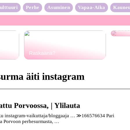
ulttuuri
Perhe
Asuminen
Vapaa-Aika
Kaune
Neulo
vauhd
Raskaana?
urma äiti instagram
ttu Porvoossa, | Ylilauta
s joku instagram-vaikuttaja/bloggaaja … ≫166576634 Pari
esta Porvoon perhesurmasta, …