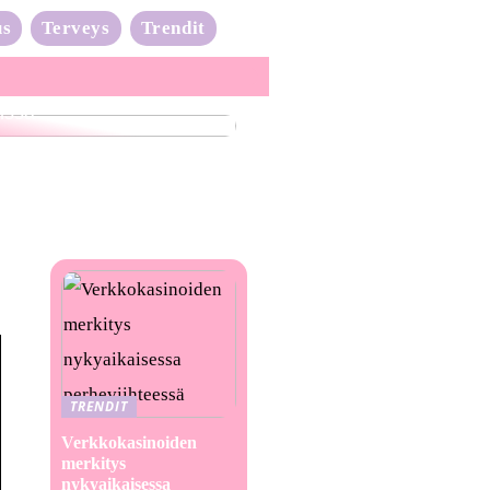
us
Terveys
Trendit
nta-aalto on täydessä
issa
TRENDIT
Verkkokasinoiden
merkitys
nykyaikaisessa