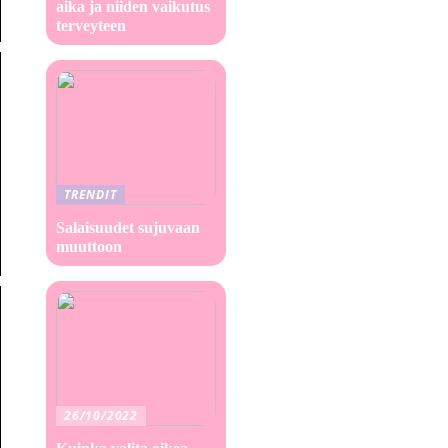
aika ja niiden vaikutus
terveyteen
TRENDIT
Salaisuudet sujuvaan
muuttoon
26/10/2022