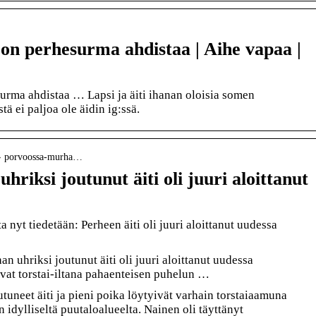
on perhesurma ahdistaa | Aihe vapaa |
rma ahdistaa … Lapsi ja äiti ihanan oloisia somen
stä ei paljoa ole äidin ig:ssä.
li › porvoossa-murha…
riksi joutunut äiti oli juuri aloittanut
nyt tiedetään: Perheen äiti oli juuri aloittanut uudessa
 uhriksi joutunut äiti oli juuri aloittanut uudessa
ivat torstai-iltana pahaenteisen puhelun …
uneet äiti ja pieni poika löytyivät varhain torstaiaamuna
idylliseltä puutaloalueelta. Nainen oli täyttänyt