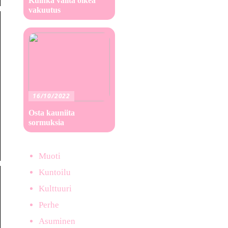
Kuinka valita oikea
vakuutus
16/10/2022
Osta kauniita
sormuksia
Muoti
Kuntoilu
Kulttuuri
Perhe
Asuminen