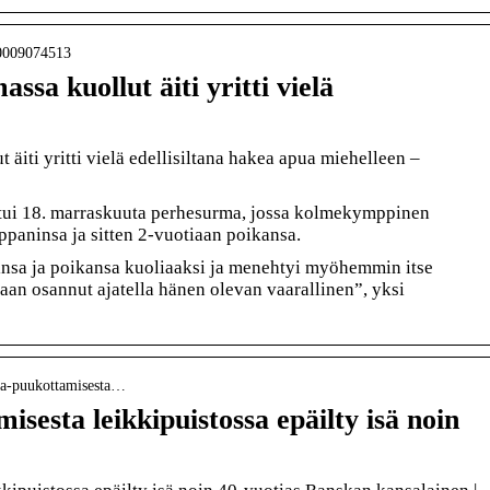
000009074513
sa kuollut äiti yritti vielä
äiti yritti vielä edellisiltana hakea apua miehelleen –
tui 18. marraskuuta perhesurma, jossa kolmekymppinen
paninsa ja sitten 2-vuotiaan poikansa.
nsa ja poikansa kuoliaaksi ja menehtyi myöhemmin itse
kaan osannut ajatella hänen olevan vaarallinen”, yksi
nsa-puukottamisesta…
sesta leikkipuistossa epäilty isä noin