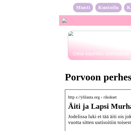
Muoti
Kuntoilu
K
Osta kauniita sormuksia
Porvoon perhes
http s://ylilauta.org › rikokset
Äiti ja Lapsi Murha
Jodelissa luki et tää äiti oi
vuotta sitten uutisoitiin tois