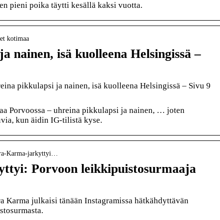
n pieni poika täytti kesällä kaksi vuotta.
set kotimaa
ja nainen, isä kuolleena Helsingissä –
ina pikkulapsi ja nainen, isä kuolleena Helsingissä – Sivu 9
a Porvoossa – uhreina pikkulapsi ja nainen, … joten
via, kun äidin IG-tilistä kyse.
oora-Karma-jarkyttyi…
ttyi: Porvoon leikkipuistosurmaaja
a Karma julkaisi tänään Instagramissa hätkähdyttävän
stosurmasta.