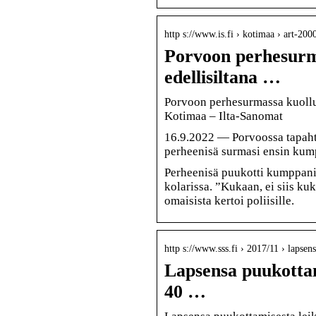
http s://www.is.fi › kotimaa › art-2
Porvoon perhesurmas
edellisiltana …
Porvoon perhesurmassa kuollut 
Kotimaa – Ilta-Sanomat
16.9.2022 — Porvoossa tapah
perheenisä surmasi ensin kump
Perheenisä puukotti kumppani
kolarissa. ”Kukaan, ei siis ku
omaisista kertoi poliisille.
http s://www.sss.fi › 2017/11 › lapse
Lapsensa puukottami
40 …