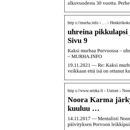
alkuvuodesta 30 vuotta. Perhee
http s://murha.info › … › Henkirikok
uhreina pikkulapsi 
Sivu 9
Kaksi murhaa Porvoossa – uhre
– MURHA.INFO
19.11.2021 — Re: Kaksi murha
veikkaan että isä on ottanut ku
http s://www.seiska.fi › Uutiset › N
Noora Karma järky
kuuluu …
14.11.2017 — Mentalisti Noor
päivityksen Porvoon leikkipui