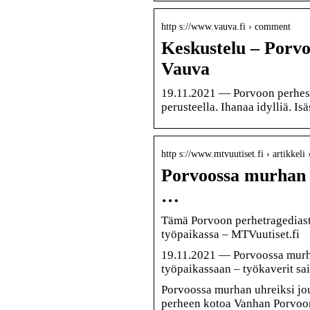
http s://www.vauva.fi › comment
Keskustelu – Porvo
Vauva
19.11.2021 — Porvoon perhesu
perusteella. Ihanaa idylliä. Isä
http s://www.mtvuutiset.fi › artikke
Porvoossa murhan uh
…
Tämä Porvoon perhetragediasta 
työpaikassa – MTVuutiset.fi
19.11.2021 — Porvoossa murhan
työpaikassaan – työkaverit sa
Porvoossa murhan uhreiksi jout
perheen kotoa Vanhan Porvoon 