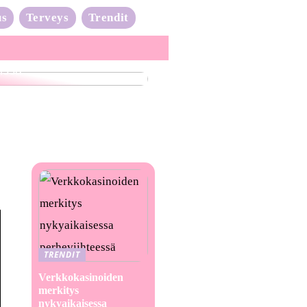
us
Terveys
Trendit
nta-aalto on täydessä
issa
TRENDIT
Verkkokasinoiden
merkitys
nykyaikaisessa