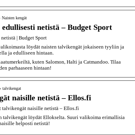
› Naisten kengät
 edullisesti netistä – Budget Sport
 netistä | Budget Sport
likoimasta löydät naisten talvikengät jokaiseen tyyliin ja
lla ja edulliseen hintaan.
laatumerkeiltä, kuten Salomon, Halti ja Catmandoo. Tilaa
iden parhaaseen hintaan!
 › talvikengat
t naisille netistä – Ellos.fi
alvikengät naisille netistä – Ellos.fi
n talvikengät löydät Ellokselta. Suuri valikoima erimallisia
aisille helposti netistä!