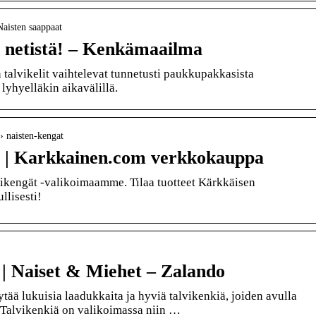
aisten saappaat
t netistä! – Kenkämaailma
 talvikelit vaihtelevat tunnetusti paukkupakkasista
 lyhyelläkin aikavälillä.
› naisten-kengat
ät | Karkkainen.com verkkokauppa
vikengät -valikoimaamme. Tilaa tuotteet Kärkkäisen
llisesti!
ä | Naiset & Miehet – Zalando
tää lukuisia laadukkaita ja hyviä talvikenkiä, joiden avulla
. Talvikenkiä on valikoimassa niin …