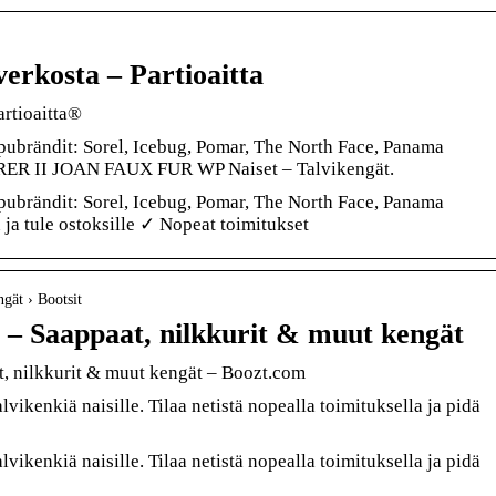
verkosta – Partioaitta
artioaitta®
ubrändit: Sorel, Icebug, Pomar, The North Face, Panama
ER II JOAN FAUX FUR WP Naiset – Talvikengät.
ubrändit: Sorel, Icebug, Pomar, The North Face, Panama
a tule ostoksille ✓ Nopeat toimitukset
gät › Bootsit
t – Saappaat, nilkkurit & muut kengät
t, nilkkurit & muut kengät – Boozt.com
vikenkiä naisille. Tilaa netistä nopealla toimituksella ja pidä
vikenkiä naisille. Tilaa netistä nopealla toimituksella ja pidä