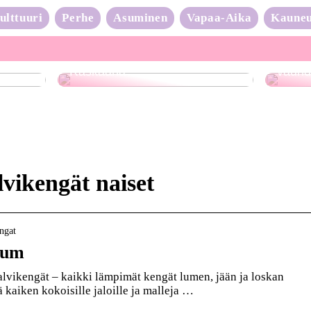
ulttuuri
Perhe
Asuminen
Vapaa-Aika
Kaune
Neulo
Raskaana?
vauhd
lvikengät naiset
engat
ium
lvikengät – kaikki lämpimät kengät lumen, jään ja loskan
ä kaiken kokoisille jaloille ja malleja …