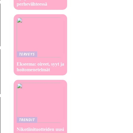
perheviihteessä
TERVEYS
Ekseema: oireet, syyt ja
hoitomenetelmät
TRENDIT
Nikotiinituotteiden uusi