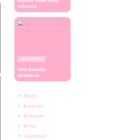
Kuinka valita oikea
vakuutus
16/10/2022
Osta kauniita
sormuksia
Muoti
Kuntoilu
Kulttuuri
Perhe
Asuminen