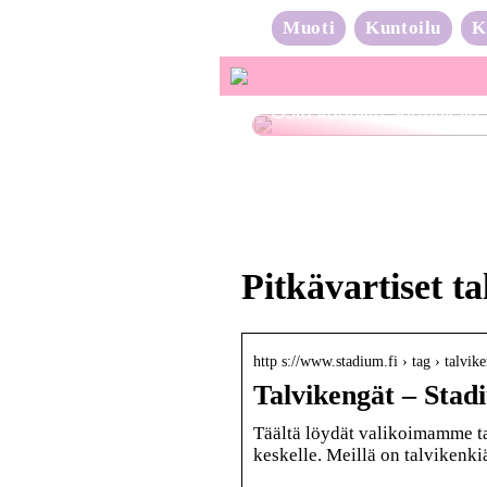
Muoti
Kuntoilu
K
Osta kauniita sormuksia
Pitkävartiset ta
http s://www.stadium.fi › tag › talvik
Talvikengät – Stad
Täältä löydät valikoimamme ta
keskelle. Meillä on talvikenki