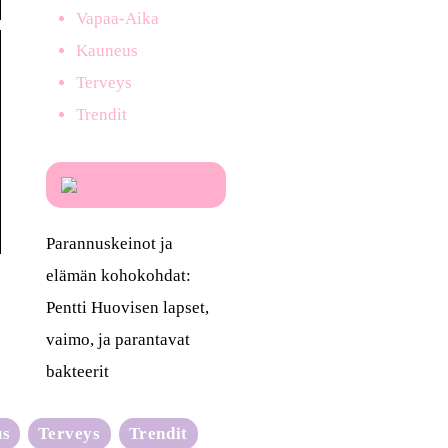
Vapaa-Aika
Kauneus
Terveys
Trendit
Parannuskeinot ja
elämän kohokohdat:
Pentti Huovisen lapset,
vaimo, ja parantavat
bakteerit
us
Terveys
Trendit