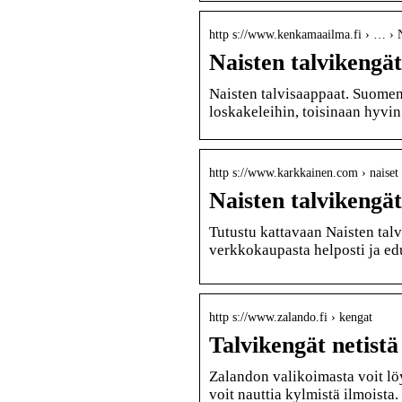
http s://www.kenkamaailma.fi › … › N
Naisten talvikengä
Naisten talvisaappaat. Suomen
loskakeleihin, toisinaan hyvin
http s://www.karkkainen.com › naiset 
Naisten talvikeng
Tutustu kattavaan Naisten tal
verkkokaupasta helposti ja edu
http s://www.zalando.fi › kengat
Talvikengät netist
Zalandon valikoimasta voit löy
voit nauttia kylmistä ilmoista