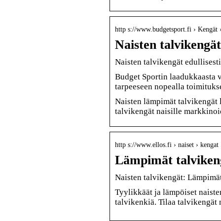
http s://www.budgetsport.fi › Kengät 
Naisten talvikengät
Naisten talvikengät edullisesti
Budget Sportin laadukkaasta va
tarpeeseen nopealla toimitukse
Naisten lämpimät talvikengät 
talvikengät naisille markkino
http s://www.ellos.fi › naiset › kengat
Lämpimät talvikengä
Naisten talvikengät: Lämpimät t
Tyylikkäät ja lämpöiset naiste
talvikenkiä. Tilaa talvikengät n