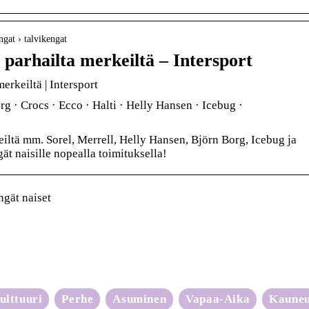
ngat › talvikengat
 parhailta merkeiltä – Intersport
erkeiltä | Intersport
rg · Crocs · Ecco · Halti · Helly Hansen · Icebug ·
iltä mm. Sorel, Merrell, Helly Hansen, Björn Borg, Icebug ja
ät naisille nopealla toimituksella!
ngät naiset
ulttuuri
Perhe
Asuminen
Vapaa-Aika
Kaune