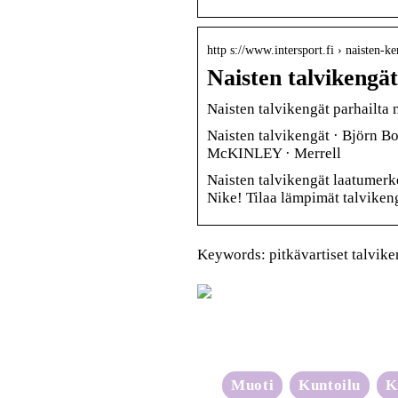
http s://www.intersport.fi › naisten-ke
Naisten talvikengät
Naisten talvikengät parhailta m
Naisten talvikengät · Björn Bo
McKINLEY · Merrell
Naisten talvikengät laatumerke
Nike! Tilaa lämpimät talvikeng
Keywords: pitkävartiset talvike
Muoti
Kuntoilu
K