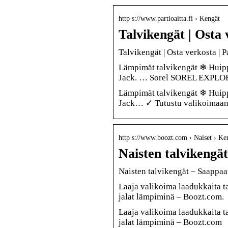
http s://www.partioaitta.fi › Kengät
Talvikengät | Osta 
Talvikengät | Osta verkosta | P
Lämpimät talvikengät ❄ Huipp
Jack. … Sorel SOREL EXPLOR
Lämpimät talvikengät ❄ Huipp
Jack… ✓ Tutustu valikoimaan j
http s://www.boozt.com › Naiset › Ken
Naisten talvikengä
Naisten talvikengät – Saappaa
Laaja valikoima laadukkaita tal
jalat lämpiminä – Boozt.com.
Laaja valikoima laadukkaita tal
jalat lämpiminä – Boozt.com