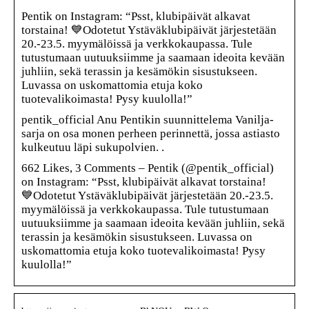
Pentik on Instagram: “Psst, klubipäivät alkavat
torstaina! 💙⁠⁠Odotetut Ystäväklubipäivät järjestetään
20.-23.5. myymälöissä ja verkkokaupassa. Tule
tutustumaan uutuuksiimme ja saamaan ideoita kevään
juhliin, sekä terassin ja kesämökin sisustukseen.
Luvassa on uskomattomia etuja koko
tuotevalikoimasta! Pysy kuulolla!”
pentik_official Anu Pentikin suunnittelema Vanilja-
sarja on osa monen perheen perinnettä, jossa astiasto
kulkeutuu läpi sukupolvien. .
662 Likes, 3 Comments – Pentik (@pentik_official)
on Instagram: “Psst, klubipäivät alkavat torstaina!
💙⁠⁠Odotetut Ystäväklubipäivät järjestetään 20.-23.5.
myymälöissä ja verkkokaupassa. Tule tutustumaan
uutuuksiimme ja saamaan ideoita kevään juhliin, sekä
terassin ja kesämökin sisustukseen. Luvassa on
uskomattomia etuja koko tuotevalikoimasta! Pysy
kuulolla!”