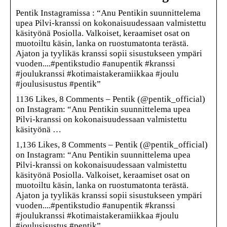
Pentik Instagramissa : “Anu Pentikin suunnittelema
upea Pilvi-kranssi on kokonaisuudessaan valmistettu
käsityönä Posiolla. Valkoiset, keraamiset osat on
muotoiltu käsin, lanka on ruostumatonta terästä.
Ajaton ja tyylikäs kranssi sopii sisustukseen ympäri
⁠vuoden..⁠.⁠.⁠#pentikstudio #anupentik #kranssi
#joulukranssi #kotimaistakeramiikkaa #joulu
#joulusisustus #pentik”
1136 Likes, 8 Comments – Pentik (@pentik_official)
on Instagram: “Anu Pentikin suunnittelema upea
Pilvi-kranssi on kokonaisuudessaan valmistettu
käsityönä …
1,136 Likes, 8 Comments – Pentik (@pentik_official)
on Instagram: “Anu Pentikin suunnittelema upea
Pilvi-kranssi on kokonaisuudessaan valmistettu
käsityönä Posiolla. Valkoiset, keraamiset osat on
muotoiltu käsin, lanka on ruostumatonta terästä.
Ajaton ja tyylikäs kranssi sopii sisustukseen ympäri
⁠vuoden..⁠.⁠.⁠#pentikstudio #anupentik #kranssi
#joulukranssi #kotimaistakeramiikkaa #joulu
#joulusisustus #pentik”