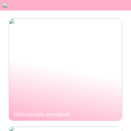
Osta kauniita sormuksia