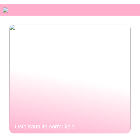
Osta kauniita sormuksia