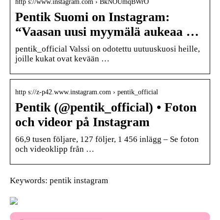
http s://www.instagram.com › BkNOUmqBWrO
Pentik Suomi on Instagram:
“Vaasan uusi myymälä aukeaa …
pentik_official Valssi on odotettu uutuuskuosi heille,
joille kukat ovat kevään …
http s://z-p42.www.instagram.com › pentik_official
Pentik (@pentik_official) • Foton
och videor på Instagram
66,9 tusen följare, 127 följer, 1 456 inlägg – Se foton
och videoklipp från …
Keywords: pentik instagram