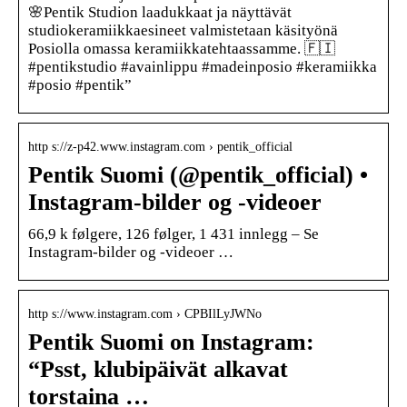
🌸⁠⁠Pentik Studion laadukkaat ja näyttävät
studiokeramiikkaesineet valmistetaan käsityönä
Posiolla omassa keramiikkatehtaassamme. 🇫🇮⁠⁠⁠
#pentikstudio #avainlippu #madeinposio #keramiikka
#posio #pentik”
http s://z-p42.www.instagram.com › pentik_official
Pentik Suomi (@pentik_official) •
Instagram-bilder og -videoer
66,9 k følgere, 126 følger, 1 431 innlegg – Se
Instagram-bilder og -videoer …
http s://www.instagram.com › CPBIlLyJWNo
Pentik Suomi on Instagram:
“Psst, klubipäivät alkavat
torstaina …