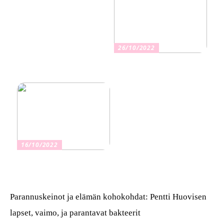
26/10/2022
Kuinka valita oikea
vakuutus
16/10/2022
Osta kauniita sormuksia
Parannuskeinot ja elämän kohokohdat: Pentti Huovisen
lapset, vaimo, ja parantavat bakteerit