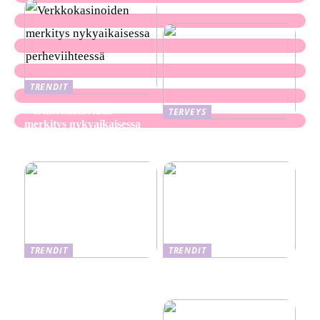
TRENDIT
Verkkokasinoiden
TERVEYS
merkitys nykyaikaisessa
Ekseema: oireet, syyt ja
perheviihteessä
hoitomenetelmät
TRENDIT
TRENDIT
Nikotiinituotteiden uusi
Salaisuudet sujuvaan
aika ja niiden vaikutus
muuttoon
terveyteen