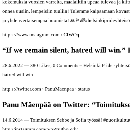
kokemuksia vuosien varrelta, maalailtiin upeaa tulevaa ja kiit
onnea uusiin, lempeisiin tuuliin! Tulemme kaipaamaan kovast
ja yhdenvertaisempaa huomista! 🙏🏳️‍🌈#helsinkiprideyhte
http s://www.instagram.com › CfWOq…
“If we remain silent, hatred will win.”
28.6.2022 — 380 Likes, 0 Comments – Helsinki Pride -yhteisö 
hatred will win.
http s://twitter.com › PanuMaenpaa › status
Panu Mäenpää on Twitter: “Toimitukse
14.6.2014 — Toimituksen Sebbe ja Sofia työssä! #nuorikultt
http://instagram.com/p/pPcu8ho6vk/.