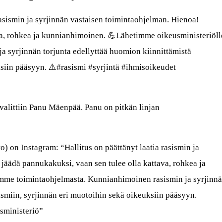
rasismin ja syrjinnän vastaisen toimintaohjelman. Hienoa!
va, rohkea ja kunnianhimoinen. 💪Lähetimme oikeusministeriöll
 syrjinnän torjunta edellyttää huomion kiinnittämistä
ksiin pääsyyn. ⚠️#rasismi #syrjintä #ihmisoikeudet
valittiin Panu Mäenpää. Panu on pitkän linjan
) on Instagram: “Hallitus on päättänyt laatia rasismin ja
jäädä pannukakuksi, vaan sen tulee olla kattava, rohkea ja
mme toimintaohjelmasta. Kunnianhimoinen rasismin ja syrjinn
ismiin, syrjinnän eri muotoihin sekä oikeuksiin pääsyyn.
sministeriö”