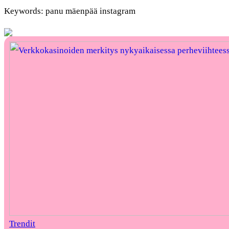
Keywords: panu mäenpää instagram
Trendit