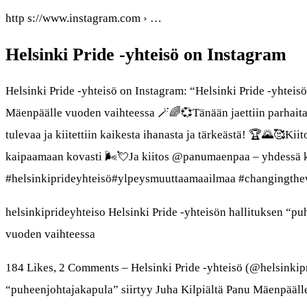
http s://www.instagram.com › …
Helsinki Pride -yhteisö on Instagram
Helsinki Pride -yhteisö on Instagram: “Helsinki Pride -yhteis
Mäenpäälle vuoden vaihteessa 🪄🌈💞Tänään jaettiin parhaita 
tulevaa ja kiitettiin kaikesta ihanasta ja tärkeästä! 🏆🌄🥰Ki
kaipaamaan kovasti 🌬💘Ja kiitos @panumaenpaa – yhdessä koh
#helsinkiprideyhteisö#ylpeysmuuttaamaailmaa #changingthe
helsinkiprideyhteiso Helsinki Pride -yhteisön hallituksen “p
vuoden vaihteessa
184 Likes, 2 Comments – Helsinki Pride -yhteisö (@helsinkipr
“puheenjohtajakapula” siirtyy Juha Kilpiältä Panu Mäenpäälle