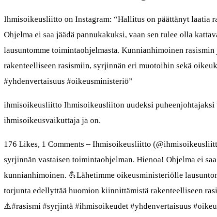
Ihmisoikeusliitto on Instagram: “Hallitus on päättänyt laatia 
Ohjelma ei saa jäädä pannukakuksi, vaan sen tulee olla katta
lausuntomme toimintaohjelmasta. Kunnianhimoinen rasismin ja
rakenteelliseen rasismiin, syrjinnän eri muotoihin sekä oikeu
#yhdenvertaisuus #oikeusministeriö”
ihmisoikeusliitto Ihmisoikeusliiton uudeksi puheenjohtajaksi 
ihmisoikeusvaikuttaja ja on.
176 Likes, 1 Comments – Ihmisoikeusliitto (@ihmisoikeusliitto
syrjinnän vastaisen toimintaohjelman. Hienoa! Ohjelma ei saa 
kunnianhimoinen. 💪Lähetimme oikeusministeriölle lausunto
torjunta edellyttää huomion kiinnittämistä rakenteelliseen ras
⚠️#rasismi #syrjintä #ihmisoikeudet #yhdenvertaisuus #oikeu