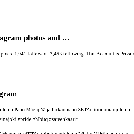
tagram photos and …
osts. 1,941 followers. 3,463 following. This Account is Privat
agram
johtaja Panu Mäenpää ja Pirkanmaan SETAn toiminnanjohtaja
inäjoki #pride #hlbitq #sateenkaari”
Pirkanmaan SETAn toiminnanjohtaja Mikko Väisänen pitivät