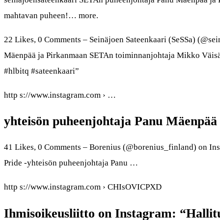
mahtavan puheen!… more.
22 Likes, 0 Comments – Seinäjoen Sateenkaari (SeSSa) (@sei
Mäenpää ja Pirkanmaan SETAn toiminnanjohtaja Mikko Väisän
#hlbitq #sateenkaari”
http s://www.instagram.com › …
yhteisön puheenjohtaja Panu Mäenpää 
41 Likes, 0 Comments – Borenius (@borenius_finland) on Inst
Pride -yhteisön puheenjohtaja Panu …
http s://www.instagram.com › CHIsOVICPXD
Ihmisoikeusliitto on Instagram: “Hallit