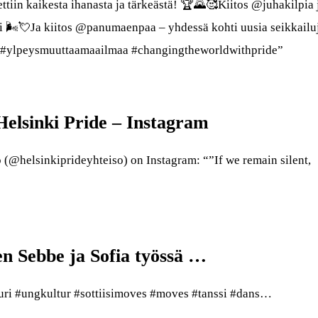
ettiin kaikesta ihanasta ja tärkeästä! 🏆🌄🥰Kiitos @juhakilpia 
i 🌬💘Ja kiitos @panumaenpaa – yhdessä kohti uusia seikkailu
isö#ylpeysmuuttaamaailmaa #changingtheworldwithpride”
 Helsinki Pride – Instagram
(@helsinkiprideyhteiso) on Instagram: “”If we remain silent,
n Sebbe ja Sofia työssä …
uuri #ungkultur #sottiisimoves #moves #tanssi #dans…