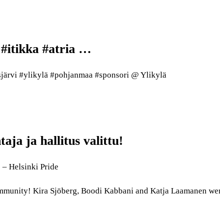
#itikka #atria …
esjärvi #ylikylä #pohjanmaa #sponsori @ Ylikylä
aja ja hallitus valittu!
! – Helsinki Pride
ommunity! Kira Sjöberg, Boodi Kabbani and Katja Laamanen we