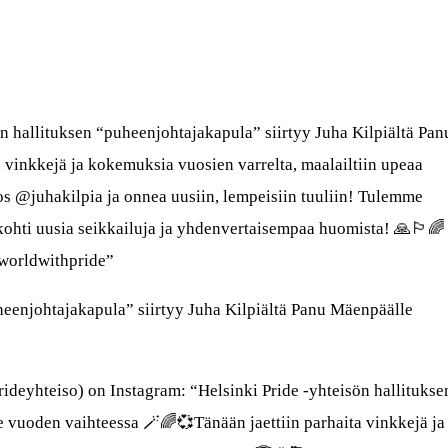
ön hallituksen “puheenjohtajakapula” siirtyy Juha Kilpiältä Pan
vinkkejä ja kokemuksia vuosien varrelta, maalailtiin upeaa
itos @juhakilpia ja onnea uusiin, lempeisiin tuuliin! Tulemme
ti uusia seikkailuja ja yhdenvertaisempaa huomista! 🙏🏳️‍🌈
worldwithpride”
uheenjohtajakapula” siirtyy Juha Kilpiältä Panu Mäenpäälle
ideyhteiso) on Instagram: “Helsinki Pride -yhteisön hallitukse
 vuoden vaihteessa 🪄🌈💞Tänään jaettiin parhaita vinkkejä ja