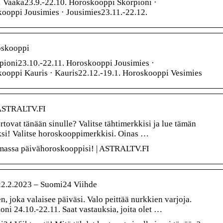
 Vaaka23.9.-22.10. Horoskooppi Skorpioni ·
ooppi Jousimies · Jousimies23.11.-22.12.
oskooppi
pioni23.10.-22.11. Horoskooppi Jousimies ·
kooppi Kauris · Kauris22.12.-19.1. Horoskooppi Vesimies
 ASTRALTV.FI
rtovat tänään sinulle? Valitse tähtimerkkisi ja lue tämän
ksi! Valitse horoskooppimerkkisi. Oinas …
massa päivähoroskooppisi! | ASTRALTV.FI
.2.2023 – Suomi24 Viihde
n, joka valaisee päiväsi. Valo peittää nurkkien varjoja.
ni 24.10.-22.11. Saat vastauksia, joita olet …