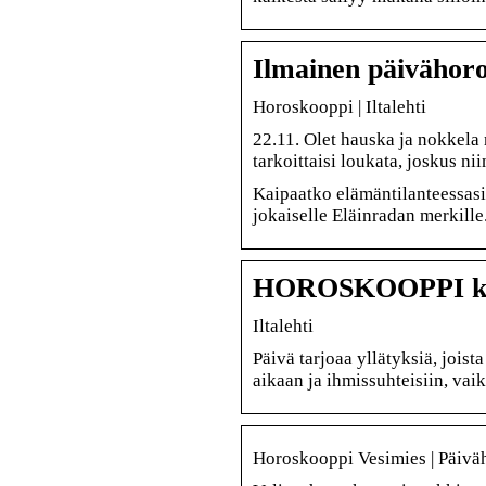
Ilmainen päivähor
Horoskooppi | Iltalehti
22.11. Olet hauska ja nokkela
tarkoittaisi loukata, joskus ni
Kaipaatko elämäntilanteessasi
jokaiselle Eläinradan merkille
HOROSKOOPPI kesk
Iltalehti
Päivä tarjoaa yllätyksiä, jois
aikaan ja ihmissuhteisiin, vaikk
Horoskooppi Vesimies | Päiv