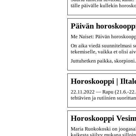
tälle päivälle kullekin horosk
Päivän horoskooppi 
Me Naiset: Päivän horoskoopp
On aika viedä suunnitelmasi s
tekemiselle, vaikka et olisi a
Juttuhetken paikka, skorpioni.
Horoskooppi | Iltal
22.11.2022 — Rapu (21.6.-22.7
tehtävien ja rutiinien suoritta
Horoskooppi Vesimi
Maria Ruokokoski on joogasalis
kaikesta säilyy mukana silloi