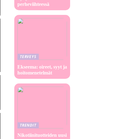
perheviihteessä
TERVEYS
Ekseema: oireet, syyt ja
hoitomenetelmät
TRENDIT
Nikotiinituotteiden uusi