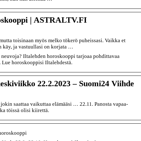
oskooppi | ASTRALTV.FI
 mutta toisinaan myös melko tökerö puheissasi. Vaikka et
in käy, ja vastuullasi on korjata …
 neuvoja? Iltalehden horoskooppi tarjoaa pohdittavaa
. Lue horoskooppisi Iltalehdestä.
iviikko 22.2.2023 – Suomi24 Viihde
ta jokin saattaa vaikuttaa elämääsi … 22.11. Panosta vapaa-
a töissä olisi kiirettä.
ähoroskooppi