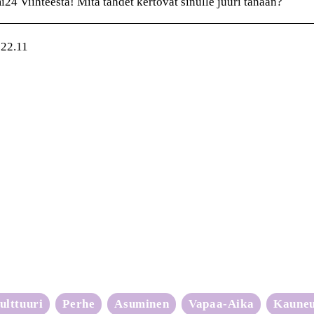
4 Viihteestä! Mitä tähdet kertovat sinulle juuri tänään?
 22.11
ulttuuri
Perhe
Asuminen
Vapaa-Aika
Kaune