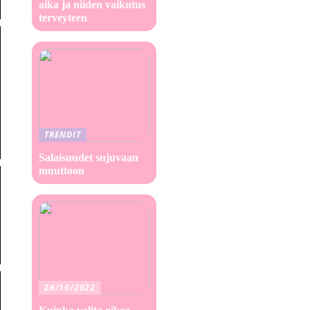
aika ja niiden vaikutus
terveyteen
TRENDIT
Salaisuudet sujuvaan
muuttoon
26/10/2022