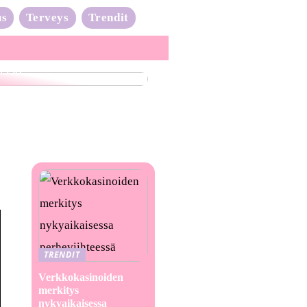
us
Terveys
Trendit
nta-aalto on täydessä
issa
TRENDIT
Verkkokasinoiden
merkitys
nykyaikaisessa