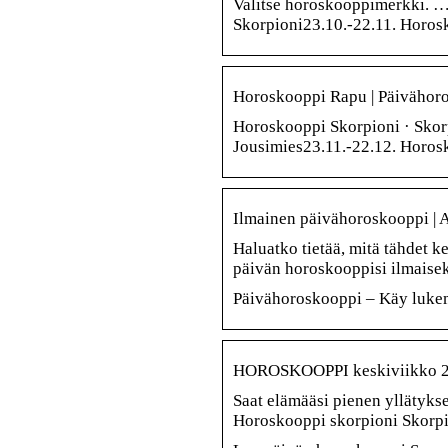
Valitse horoskooppimerkki. …
Skorpioni23.10.-22.11. Horosk
Horoskooppi Rapu | Päivähor
Horoskooppi Skorpioni · Skor
Jousimies23.11.-22.12. Horos
Ilmainen päivähoroskooppi |
Haluatko tietää, mitä tähdet ke
päivän horoskooppisi ilmaise
Päivähoroskooppi – Käy luke
HOROSKOOPPI keskiviikko 22
Saat elämääsi pienen yllätykse
Horoskooppi skorpioni Skorpio