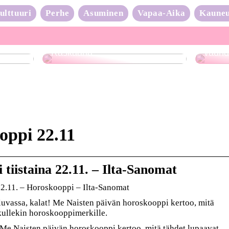
ulttuuri
Perhe
Asuminen
Vapaa-Aika
Kaune
Neulo
Raskaana?
vauhd
oppi 22.11
tiistaina 22.11. – Ilta-Sanomat
22.11. – Horoskooppi – Ilta-Sanomat
luvassa, kalat! Me Naisten päivän horoskooppi kertoo, mitä
 kullekin horoskooppimerkille.
! Me Naisten päivän horoskooppi kertoo, mitä tähdet lupaavat