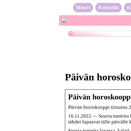
Muoti
Kuntoilu
K
Osta kauniita sormuksia
Päivän horosko
Päivän horoskooppi 
Päivän horoskooppi tiistaina 
16.11.2022 — Suuria tunteita 
tähdet lupaavat tälle päivälle
Suuria tunteita luvassa, kalat