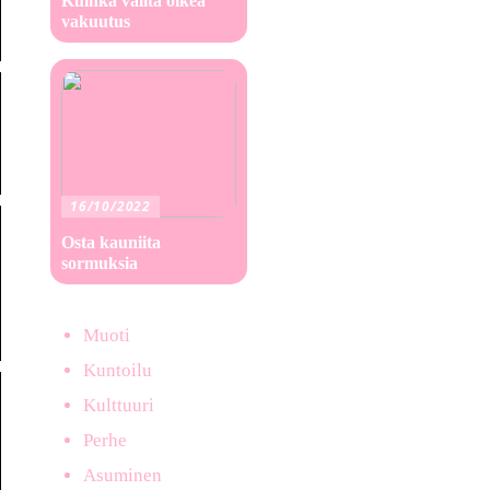
Kuinka valita oikea
vakuutus
16/10/2022
Osta kauniita
sormuksia
Muoti
Kuntoilu
Kulttuuri
Perhe
Asuminen