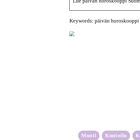
Lue päivän horoskooppi Suomi2
Keywords: päivän horoskooppi
Muoti
Kuntoilu
K