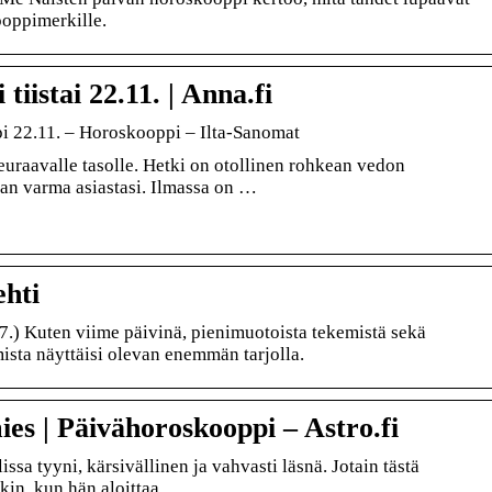
ooppimerkille.
tiistai 22.11. | Anna.fi
i 22.11. – Horoskooppi – Ilta-Sanomat
euraavalle tasolle. Hetki on otollinen rohkean vedon
ivan varma asiastasi. Ilmassa on …
ehti
.) Kuten viime päivinä, pienimuotoista tekemistä sekä
mista näyttäisi olevan enemmän tarjolla.
es | Päivähoroskooppi – Astro.fi
sa tyyni, kärsivällinen ja vahvasti läsnä. Jotain tästä
nkin, kun hän aloittaa …