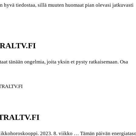
on hyvä tiedostaa, sillä muuten huomaat pian olevasi jatkuvasti
STRALTV.FI
at tänään ongelmia, joita yksin et pysty ratkaisemaan. Osa
STRALTV.FI
ASTRALTV.FI
ikkohoroskooppi. 2023. 8. viikko … Tämän päivän energiataso