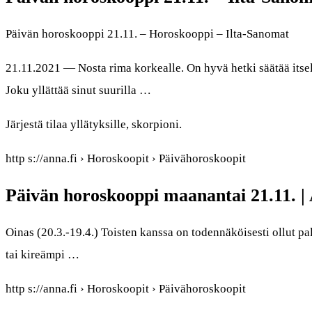
Päivän horoskooppi 21.11. – Horoskooppi – Ilta-Sanomat
21.11.2021 — Nosta rima korkealle. On hyvä hetki säätää itsell
Joku yllättää sinut suurilla …
Järjestä tilaa yllätyksille, skorpioni.
http s://anna.fi › Horoskoopit › Päivähoroskoopit
Päivän horoskooppi maanantai 21.11. | 
Oinas (20.3.-19.4.) Toisten kanssa on todennäköisesti ollut pa
tai kireämpi …
http s://anna.fi › Horoskoopit › Päivähoroskoopit