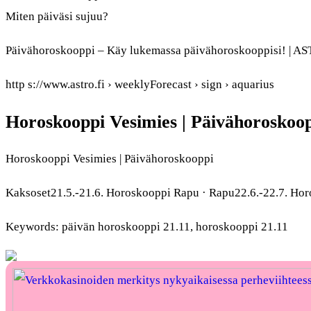
Miten päiväsi sujuu?
Päivähoroskooppi – Käy lukemassa päivähoroskooppisi! | A
http s://www.astro.fi › weeklyForecast › sign › aquarius
Horoskooppi Vesimies | Päivähoroskoopp
Horoskooppi Vesimies | Päivähoroskooppi
Kaksoset21.5.-21.6. Horoskooppi Rapu · Rapu22.6.-22.7. Horo
Keywords: päivän horoskooppi 21.11, horoskooppi 21.11