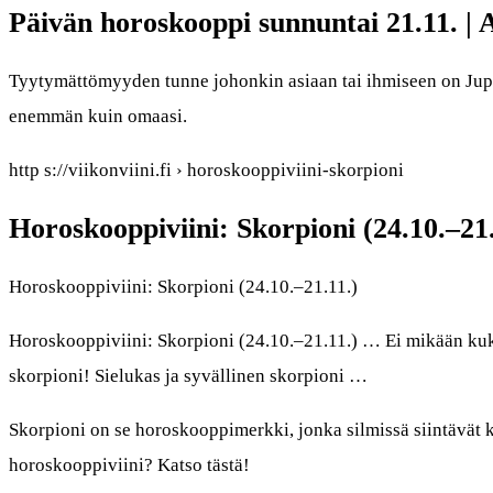
Päivän horoskooppi sunnuntai 21.11. | 
Tyytymättömyyden tunne johonkin asiaan tai ihmiseen on Jupit
enemmän kuin omaasi.
http s://viikonviini.fi › horoskooppiviini-skorpioni
Horoskooppiviini: Skorpioni (24.10.–21.
Horoskooppiviini: Skorpioni (24.10.–21.11.)
Horoskooppiviini: Skorpioni (24.10.–21.11.) … Ei mikään ku
skorpioni! Sielukas ja syvällinen skorpioni …
Skorpioni on se horoskooppimerkki, jonka silmissä siintävät
horoskooppiviini? Katso tästä!