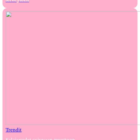
Trendit
Salaisuudet sujuvaan muuttoon