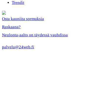
Trendit
Osta kauniita sormuksia
Raskaana?
Neulonta-aalto on täydessä vauhdissa
palvelu@24web.fi