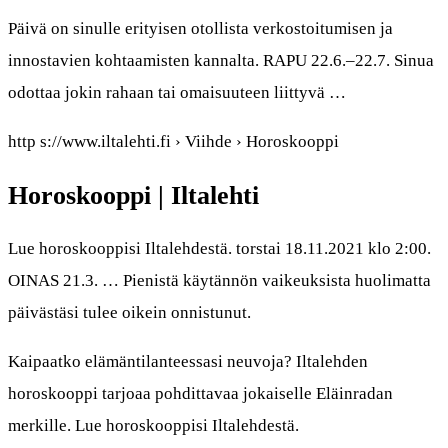
Päivä on sinulle erityisen otollista verkostoitumisen ja
innostavien kohtaamisten kannalta. RAPU 22.6.–22.7. Sinua
odottaa jokin rahaan tai omaisuuteen liittyvä …
http s://www.iltalehti.fi › Viihde › Horoskooppi
Horoskooppi | Iltalehti
Lue horoskooppisi Iltalehdestä. torstai 18.11.2021 klo 2:00.
OINAS 21.3. … Pienistä käytännön vaikeuksista huolimatta
päivästäsi tulee oikein onnistunut.
Kaipaatko elämäntilanteessasi neuvoja? Iltalehden
horoskooppi tarjoaa pohdittavaa jokaiselle Eläinradan
merkille. Lue horoskooppisi Iltalehdestä.