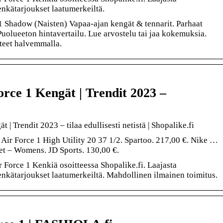
enkätarjoukset laatumerkeiltä.
 1 Shadow (Naisten) Vapaa-ajan kengät & tennarit. Parhaat
uolueeton hintavertailu. Lue arvostelu tai jaa kokemuksia.
teet halvemmalla.
orce 1 Kengät | Trendit 2023 –
 | Trendit 2023 – tilaa edullisesti netistä | Shopalike.fi
 Air Force 1 High Utility 20 37 1/2. Spartoo. 217,00 €. Nike …
et – Womens. JD Sports. 130,00 €.
ir Force 1 Kenkiä osoitteessa Shopalike.fi. Laajasta
enkätarjoukset laatumerkeiltä. Mahdollinen ilmainen toimitus.