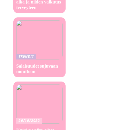
aika ja niiden vaikutus
terveyteen
TRENDIT
Salaisuudet sujuvaan
muuttoon
26/10/2022