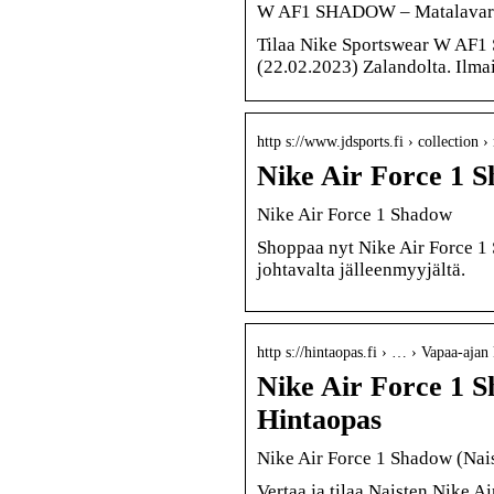
W AF1 SHADOW – Matalavartise
Tilaa Nike Sportswear W AF1 
(22.02.2023) Zalandolta. Ilmai
http s://www.jdsports.fi › collection 
Nike Air Force 1 
Nike Air Force 1 Shadow
Shoppaa nyt Nike Air Force 1 
johtavalta jälleenmyyjältä.
http s://hintaopas.fi › … › Vapaa-ajan
Nike Air Force 1 S
Hintaopas
Nike Air Force 1 Shadow (Naist
Vertaa ja tilaa Naisten Nike A