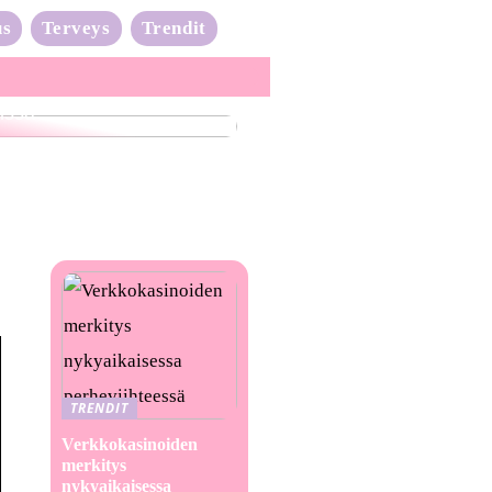
us
Terveys
Trendit
nta-aalto on täydessä
issa
TRENDIT
Verkkokasinoiden
merkitys
nykyaikaisessa