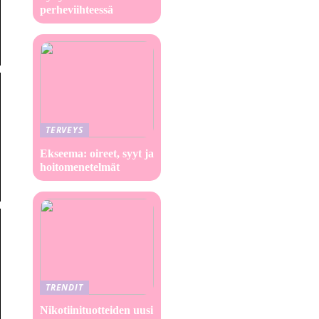
perheviihteessä
TERVEYS
Ekseema: oireet, syyt ja
hoitomenetelmät
TRENDIT
Nikotiinituotteiden uusi