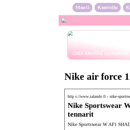
Muoti
Kuntoilu
K
Osta kauniita sormuksia
Nike air force 
http s://www.zalando.fi › nike-sport
Nike Sportswear 
tennarit
Nike Sportswear W AF1 SHADOW