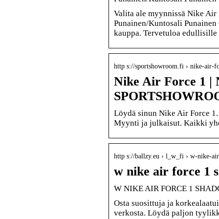
Valita ale myynnissä Nike Ai
Punainen/Kuntosali Punainen 
kauppa. Tervetuloa edullisille
http s://sportshowroom.fi › nike-air-f
Nike Air Force 1 | 
SPORTSHOWRO
Löydä sinun Nike Air Force 1. 
Myynti ja julkaisut. Kaikki yh
http s://ballzy.eu › l_w_fi › w-nike-
w nike air force 1 
W NIKE AIR FORCE 1 SHADOW
Osta suosittuja ja korkeala
verkosta. Löydä paljon tyylik