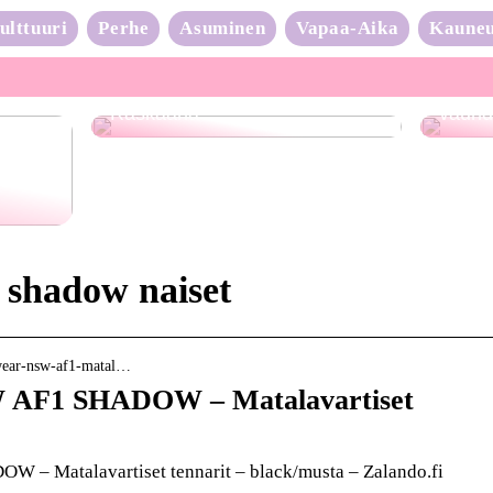
ulttuuri
Perhe
Asuminen
Vapaa-Aika
Kaune
Neulo
Raskaana?
vauhd
1 shadow naiset
swear-nsw-af1-matal…
W AF1 SHADOW – Matalavartiset
 – Matalavartiset tennarit – black/musta – Zalando.fi