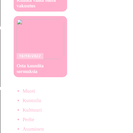
Kuinka valita oikea
vakuutus
16/10/2022
Osta kauniita
sormuksia
Muoti
Kuntoilu
Kulttuuri
Perhe
Asuminen