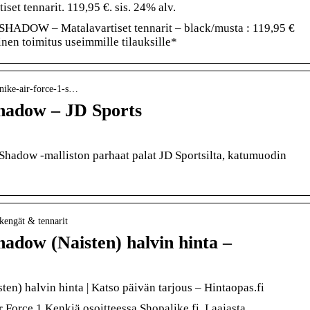
t tennarit. 119,95 €. sis. 24% alv.
SHADOW – Matalavartiset tennarit – black/musta : 119,95 €
nen toimitus useimmille tilauksille*
› nike-air-force-1-s…
Shadow – JD Sports
Shadow -malliston parhaat palat JD Sportsilta, katumuodin
 kengät & tennarit
hadow (Naisten) halvin hinta –
en) halvin hinta | Katso päivän tarjous – Hintaopas.fi
ir Force 1 Kenkiä osoitteessa Shopalike.fi. Laajasta