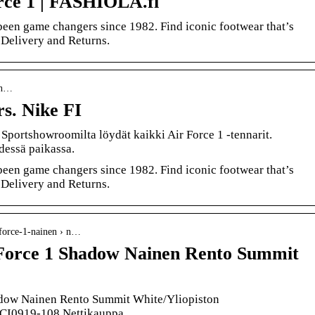
rce 1 | FASHIOLA.fi
 been game changers since 1982. Find iconic footwear that’s
e Delivery and Returns.
-sh…
rs. Nike FI
Sportshowroomilta löydät kaikki Air Force 1 -tennarit.
dessä paikassa.
 been game changers since 1982. Find iconic footwear that’s
e Delivery and Returns.
-force-1-nainen › n…
 Force 1 Shadow Nainen Rento Summit
adow Nainen Rento Summit White/Yliopiston
 CI0919-108 Nettikauppa