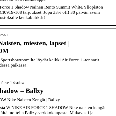
r Force 1 Shadow Nainen Rento Summit White/Yliopiston
CI0919-108 tarjoukset. Jopa 33% off! 30 päivän avoin
 ostoksille kenkabutik.fi!
orce-1
Naisten, miesten, lapset |
OM
Sportshowroomilta löydät kaikki Air Force 1 -tennarit.
dessä paikassa.
air-force-1-shadow-…
shadow – Ballzy
 Nike Naisten Kengät | Ballzy
atuisia W NIKE AIR FORCE 1 SHADOW Nike naisten kengät
käitä tuotteita Ballzy-verkkokaupasta. Mukavasti ja