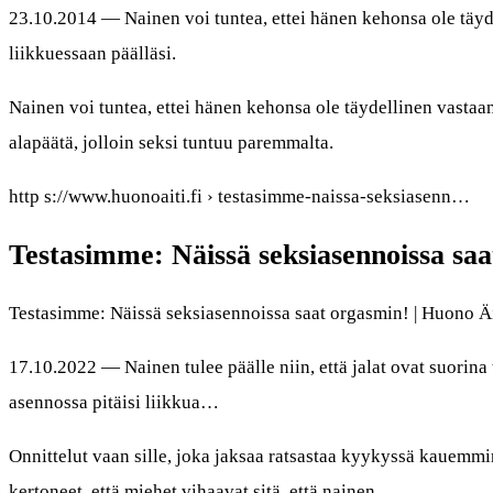
23.10.2014 — Nainen voi tuntea, ettei hänen kehonsa ole täyde
liikkuessaan päälläsi.
Nainen voi tuntea, ettei hänen kehonsa ole täydellinen vastaa
alapäätä, jolloin seksi tuntuu paremmalta.
http s://www.huonoaiti.fi › testasimme-naissa-seksiasenn…
Testasimme: Näissä seksiasennoissa sa
Testasimme: Näissä seksiasennoissa saat orgasmin! | Huono Äi
17.10.2022 — Nainen tulee päälle niin, että jalat ovat suorina
asennossa pitäisi liikkua…
Onnittelut vaan sille, joka jaksaa ratsastaa kyykyssä kauemmi
kertoneet, että miehet vihaavat sitä, että nainen…