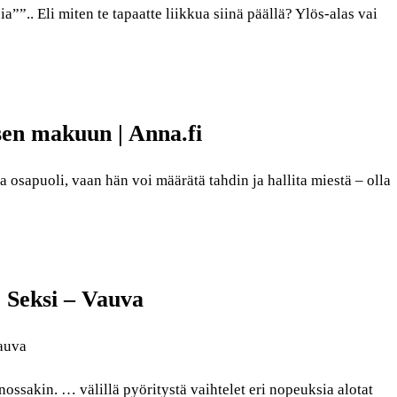
””.. Eli miten te tapaatte liikkua siinä päällä? Ylös-alas vai
sen makuun | Anna.fi
a osapuoli, vaan hän voi määrätä tahdin ja hallita miestä – olla
| Seksi – Vauva
Vauva
ssakin. … välillä pyöritystä vaihtelet eri nopeuksia alotat