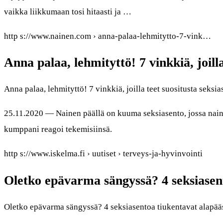
vaikka liikkumaan tosi hitaasti ja …
http s://www.nainen.com › anna-palaa-lehmitytto-7-vink…
Anna palaa, lehmityttö! 7 vinkkiä, joill
Anna palaa, lehmityttö! 7 vinkkiä, joilla teet suositusta seks
25.11.2020 — Nainen päällä on kuuma seksiasento, jossa nainen
kumppani reagoi tekemisiinsä.
http s://www.iskelma.fi › uutiset › terveys-ja-hyvinvointi
Oletko epävarma sängyssä? 4 seksiasen
Oletko epävarma sängyssä? 4 seksiasentoa tiukentavat alapää