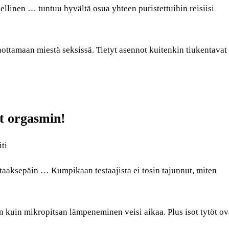
llinen … tuntuu hyvältä osua yhteen puristettuihin reisiisi
nottamaan miestä seksissä. Tietyt asennot kuitenkin tiukentavat
at orgasmin!
ti
 taaksepäin … Kumpikaan testaajista ei tosin tajunnut, miten
n kuin mikropitsan lämpeneminen veisi aikaa. Plus isot tytöt ov