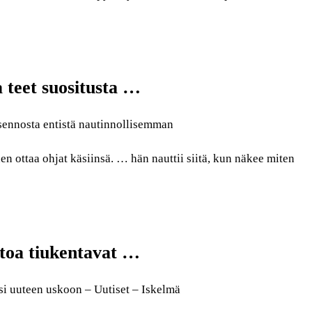
a teet suositusta …
iasennosta entistä nautinnollisemman
 ottaa ohjat käsiinsä. … hän nauttii siitä, kun näkee miten
toa tiukentavat …
si uuteen uskoon – Uutiset – Iskelmä