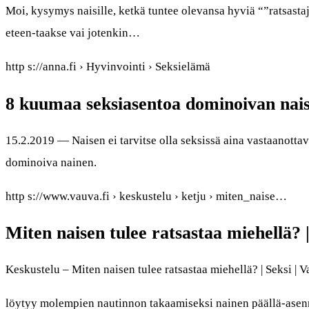
Moi, kysymys naisille, ketkä tuntee olevansa hyviä “”ratsastajia
eteen-taakse vai jotenkin…
http s://anna.fi › Hyvinvointi › Seksielämä
8 kuumaa seksiasentoa dominoivan nai
15.2.2019 — Naisen ei tarvitse olla seksissä aina vastaanottav
dominoiva nainen.
http s://www.vauva.fi › keskustelu › ketju › miten_naise…
Miten naisen tulee ratsastaa miehellä? 
Keskustelu – Miten naisen tulee ratsastaa miehellä? | Seksi | 
löytyy molempien nautinnon takaamiseksi nainen päällä-asenno