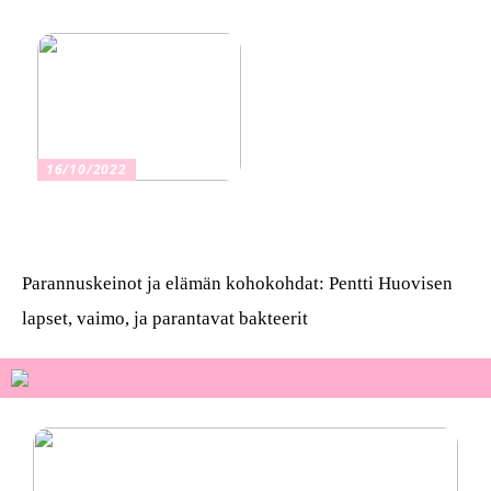
vakuutus
16/10/2022
Osta kauniita sormuksia
Parannuskeinot ja elämän kohokohdat: Pentti Huovisen
lapset, vaimo, ja parantavat bakteerit