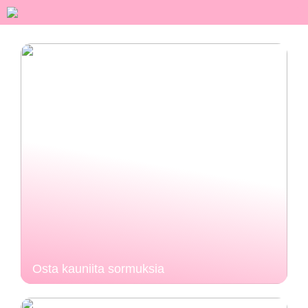
Osta kauniita sormuksia