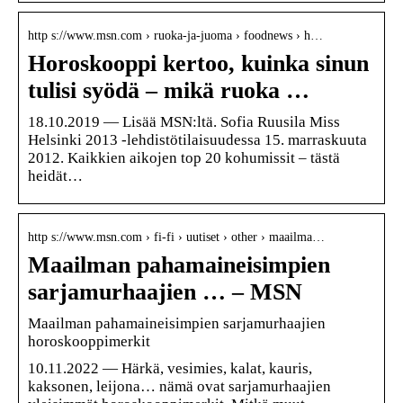
http s://www.msn.com › ruoka-ja-juoma › foodnews › h…
Horoskooppi kertoo, kuinka sinun
tulisi syödä – mikä ruoka …
18.10.2019 — Lisää MSN:ltä. Sofia Ruusila Miss
Helsinki 2013 -lehdistötilaisuudessa 15. marraskuuta
2012. Kaikkien aikojen top 20 kohumissit – tästä
heidät…
http s://www.msn.com › fi-fi › uutiset › other › maailma…
Maailman pahamaineisimpien
sarjamurhaajien … – MSN
Maailman pahamaineisimpien sarjamurhaajien
horoskooppimerkit
10.11.2022 — Härkä, vesimies, kalat, kauris,
kaksonen, leijona… nämä ovat sarjamurhaajien