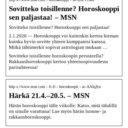
Sovitteko toisillenne? Horoskooppi
sen paljastaa! – MSN
Sovitteko toisillenne? Horoskooppi sen paljastaa!
2.1.2020 — Horoskooppi voi kuitenkin kertoa hieman
kuinka hyvin sovitte yhteen kumppanisi kanssa.
Mitkä tähtimerkit sopivat astrologian mukaan …
Sovitteko toisillenne horoskoopin perusteella?
Rakkaushoroskooppi kertoo yhteensopivuudesta
parisuhteessa!
http s://www.msn.com › fi-fi › horoskoopit › ar-AAlqJyn
Härkä 21.4.–20.5. – MSN
Härän horoskooppi tälle viikolle: Katso, mitä tähdillä
on sinulle varattuna! Lue myös härän luonne- ja
rakkaushoroskooppi.