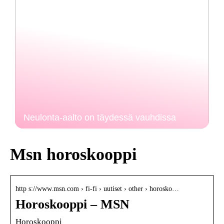
Neulonta-aalto on täydessä vauhdissa
Msn horoskooppi
http s://www.msn.com › fi-fi › uutiset › other › horosko…
Horoskooppi – MSN
Horoskooppi