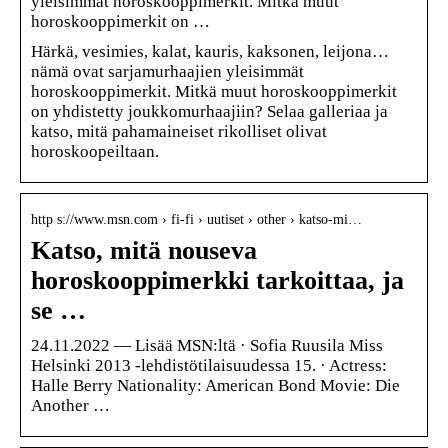
yleisimmät horoskooppimerkit. Mitkä muut
horoskooppimerkit on …
Härkä, vesimies, kalat, kauris, kaksonen, leijona…
nämä ovat sarjamurhaajien yleisimmät
horoskooppimerkit. Mitkä muut horoskooppimerkit
on yhdistetty joukkomurhaajiin? Selaa galleriaa ja
katso, mitä pahamaineiset rikolliset olivat
horoskoopeiltaan.
http s://www.msn.com › fi-fi › uutiset › other › katso-mi…
Katso, mitä nouseva
horoskooppimerkki tarkoittaa, ja
se …
24.11.2022 — Lisää MSN:ltä · Sofia Ruusila Miss
Helsinki 2013 -lehdistötilaisuudessa 15. · Actress:
Halle Berry Nationality: American Bond Movie: Die
Another …