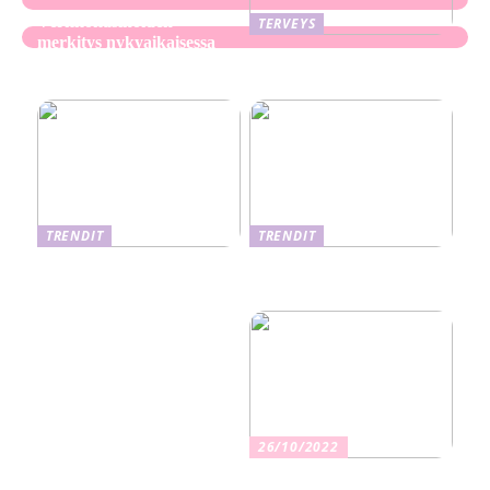
Verkkokasinoiden
TERVEYS
merkitys nykyaikaisessa
Ekseema: oireet, syyt ja
perheviihteessä
hoitomenetelmät
TRENDIT
TRENDIT
Nikotiinituotteiden uusi
Salaisuudet sujuvaan
aika ja niiden vaikutus
muuttoon
terveyteen
26/10/2022
Kuinka valita oikea