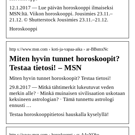
12.1.2017 — Lue päivän horoskooppi ilmaiseksi
MSN:ltä. Viikon horoskooppi. Jousimies 23.11.–
21.12. © Shutterstock Jousimies 23.11.–21.12.
Horoskooppi
http s://www.msn.com › koti-ja-vapaa-aika › ar-BBsmxNc
Miten hyvin tunnet horoskoopit?
Testaa tietosi! – MSN
Miten hyvin tunnet horoskoopit? Testaa tietosi!
29.8.2017 — Mitkä tähtimerkit lukeutuvat veden
merkin alle? · Minkä muinaisen sivilisaation uskotaan
keksineen astrologian? · Tämä tunnettu astrologi
ennusti …
Testaa horoskooppitietosi hauskalla kyselyllä!
http s://www.msn.com › horoskooppi › ss-AAcYOku