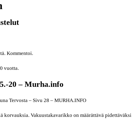
m
stelut
stä. Kommentoi.
0 vuotta.
.5.-20 – Murha.info
mattuna Tervosta – Sivu 28 – MURHA.INFO
siä korvauksia. Vakuustakavarikko on määrättävä pidettäväksi