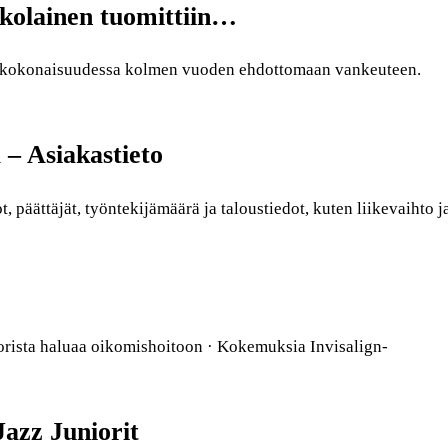
kolainen tuomittiin…
kokokonaisuudessa kolmen vuoden ehdottomaan vankeuteen.
 – Asiakastieto
päättäjät, työntekijämäärä ja taloustiedot, kuten liikevaihto j
rista haluaa oikomishoitoon · Kokemuksia Invisalign-
Jazz Juniorit