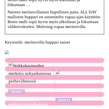
liikuntaan …
Naisten merinovillainen hupullinen paita. ALL DAY
malliston huppari on suunniteltu vapaa-ajan käyttöön.
Rento malli sopii hyvin myös ulkoiluun ja liikuntaan
välikerrokseksi. Mulesing-vapaa merinovilla.
Keywords: merinovilla huppari naiset
TRENDIT
Verkkokasinoiden
TERVEYS
merkitys nykyaikaisessa
Ekseema: oireet, syyt ja
perheviihteessä