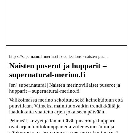
http s://supernatural-merino.fi › collections › naisten-pus…
Naisten puserot ja hupparit –
supernatural-merino.fi
[sn] super.natural | Naisten merinovillaiset puserot ja
hupparit – supernatural-merino.fi
Valikoimassa merino sekoittuu sekä keinokuituun että
puuvillaan. Viimeksi mainitut ovatkin trendikkäitä ja
laadukkaita vaatteita arjen jokaiseen päivään.
Pehmeät, kevyet ja lämmittävät puserot ja hupparit
ovat arjen luottokumppaneita viileneviin säihin ja
välikerrastoksi. Valikoimassa merino sekoittuu sekä