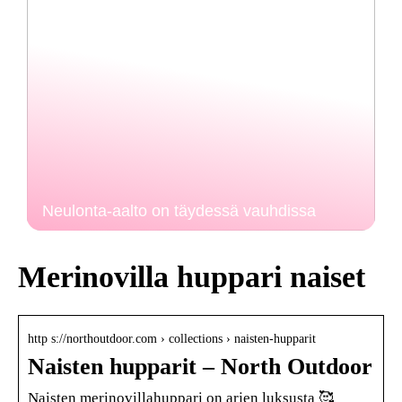
Neulonta-aalto on täydessä vauhdissa
Merinovilla huppari naiset
http s://northoutdoor.com › collections › naisten-hupparit
Naisten hupparit – North Outdoor
Naisten merinovillahuppari on arjen luksusta 🥰