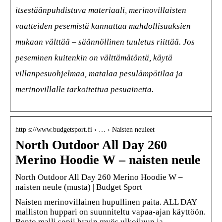
itsestäänpuhdistuva materiaali, merinovillaisten
vaatteiden pesemistä kannattaa mahdollisuuksien
mukaan välttää – säännöllinen tuuletus riittää. Jos
peseminen kuitenkin on välttämätöntä, käytä
villanpesuohjelmaa, matalaa pesulämpötilaa ja
merinovillalle tarkoitettua pesuainetta.
http s://www.budgetsport.fi › … › Naisten neuleet
North Outdoor All Day 260
Merino Hoodie W – naisten neule
North Outdoor All Day 260 Merino Hoodie W –
naisten neule (musta) | Budget Sport
Naisten merinovillainen hupullinen paita. ALL DAY
malliston huppari on suunniteltu vapaa-ajan käyttöön.
Rento malli sopii hyvin myös ulkoiluun ja