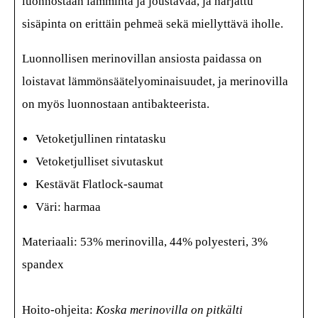
luonnostaan lämmintä ja joustavaa, ja harjattu
sisäpinta on erittäin pehmeä sekä miellyttävä iholle.
Luonnollisen merinovillan ansiosta paidassa on
loistavat lämmönsäätelyominaisuudet, ja merinovilla
on myös luonnostaan antibakteerista.
Vetoketjullinen rintatasku
Vetoketjulliset sivutaskut
Kestävät Flatlock-saumat
Väri: harmaa
Materiaali:
53% merinovilla, 44% polyesteri, 3%
spandex
Hoito-ohjeita:
Koska merinovilla on pitkälti