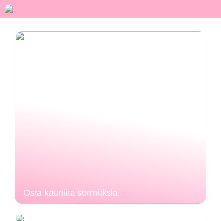
Osta kauniita sormuksia