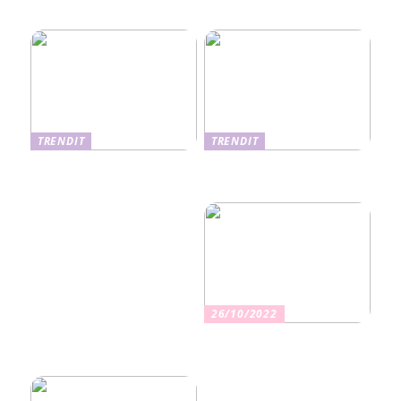
hoitomenetelmät
TRENDIT
TRENDIT
Nikotiinituotteiden uusi
Salaisuudet sujuvaan
aika ja niiden vaikutus
muuttoon
terveyteen
26/10/2022
Kuinka valita oikea
vakuutus