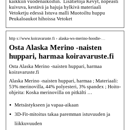
kaikkiin vuodenaikoihin. Lisätietoja Kevyt, nopeasti
kuivuva, kestävä ja hajuja hylkivä materiaali
Vetoketju edessä Istuva malli Muotoiltu huppu
Peukaloaukot hihoissa Vetoket
http s://www.koiravaruste.fi › alaska-ws-merino-hoodie-…
Osta Alaska Merino -naisten
huppari, harmaa koiravaruste.fi
Osta Alaska Merino -naisten huppari, harmaa
koiravaruste.fi
Alaska Merino -naisten huppari, harmaa ; Materiaali:
53% merinovilla, 44% polyesteri, 3% spandex ; Hoito-
ohjeita: Koska merinovilla on pitkälti …
Metsästykseen ja vapaa-aikaan
3D-Fit-mitoitus takaa paremman istuvuuden ja
liikkuvuuden