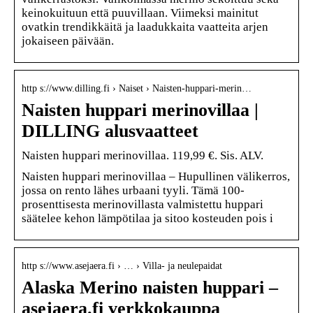
keinokuituun että puuvillaan. Viimeksi mainitut
ovatkin trendikkäitä ja laadukkaita vaatteita arjen
jokaiseen päivään.
http s://www.dilling.fi › Naiset › Naisten-huppari-merin…
Naisten huppari merinovillaa |
DILLING alusvaatteet
Naisten huppari merinovillaa. 119,99 €. Sis. ALV.
Naisten huppari merinovillaa – Hupullinen välikerros,
jossa on rento lähes urbaani tyyli. Tämä 100-
prosenttisesta merinovillasta valmistettu huppari
säätelee kehon lämpötilaa ja sitoo kosteuden pois i
http s://www.asejaera.fi › … › Villa- ja neulepaidat
Alaska Merino naisten huppari –
asejaera.fi verkkokauppa