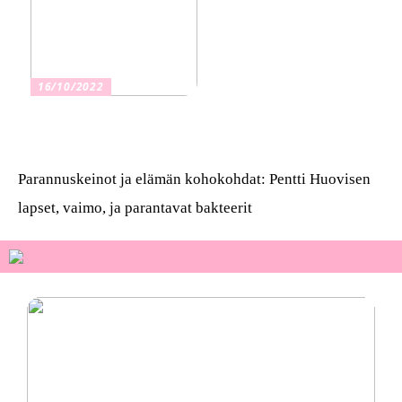
16/10/2022
Osta kauniita sormuksia
Parannuskeinot ja elämän kohokohdat: Pentti Huovisen
lapset, vaimo, ja parantavat bakteerit