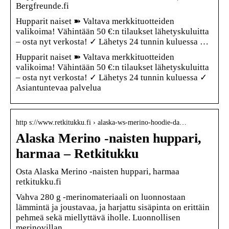
Bergfreunde.fi
Hupparit naiset ➽ Valtava merkkituotteiden
valikoima! Vähintään 50 €:n tilaukset lähetyskuluitta
– osta nyt verkosta! ✓ Lähetys 24 tunnin kuluessa …
Hupparit naiset ➽ Valtava merkkituotteiden
valikoima! Vähintään 50 €:n tilaukset lähetyskuluitta
– osta nyt verkosta! ✓ Lähetys 24 tunnin kuluessa ✓
Asiantuntevaa palvelua
http s://www.retkitukku.fi › alaska-ws-merino-hoodie-da…
Alaska Merino -naisten huppari,
harmaa – Retkitukku
Osta Alaska Merino -naisten huppari, harmaa
retkitukku.fi
Vahva 280 g -merinomateriaali on luonnostaan
lämmintä ja joustavaa, ja harjattu sisäpinta on erittäin
pehmeä sekä miellyttävä iholle. Luonnollisen
merinovillan …