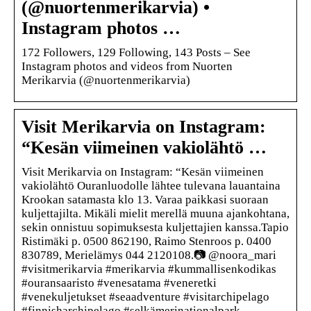
(@nuortenmerikarvia) •
Instagram photos …
172 Followers, 129 Following, 143 Posts – See
Instagram photos and videos from Nuorten
Merikarvia (@nuortenmerikarvia)
Visit Merikarvia on Instagram:
“Kesän viimeinen vakiolähtö …
Visit Merikarvia on Instagram: “Kesän viimeinen
vakiolähtö Ouranluodolle lähtee tulevana lauantaina
Krookan satamasta klo 13. Varaa paikkasi suoraan
kuljettajilta. Mikäli mielit merellä muuna ajankohtana,
sekin onnistuu sopimuksesta kuljettajien kanssa.Tapio
Ristimäki p. 0500 862190, Raimo Stenroos p. 0400
830789, Merielämys 044 2120108.📷 @noora_mari
#visitmerikarvia #merikarvia #kummallisenkodikas
#ouransaaristo #venesatama #veneretki
#venekuljetukset #seaadventure #visitarchipelago
#finnisharchipelago #selkämerinationalpark