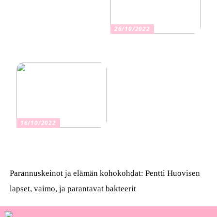
26/10/2022
Kuinka valita oikea
vakuutus
16/10/2022
Osta kauniita sormuksia
Parannuskeinot ja elämän kohokohdat: Pentti Huovisen
lapset, vaimo, ja parantavat bakteerit