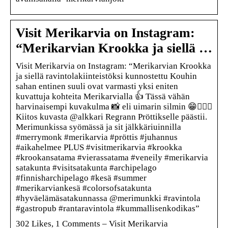
Visit Merikarvia on Instagram:
“Merikarvian Krookka ja siellä …
Visit Merikarvia on Instagram: “Merikarvian Krookka
ja siellä ravintolakiinteistöksi kunnostettu Kouhin
sahan entinen suuli ovat varmasti yksi eniten
kuvattuja kohteita Merikarvialla 👍 Tässä vähän
harvinaisempi kuvakulma 📸 eli uimarin silmin 😁🏊🏻‍♂️
Kiitos kuvasta @alkkari Regrann Pröttikselle päästii.
Merimunkissa syömässä ja sit jälkkäriuinnilla
#merrymonk #merikarvia #pröttis #juhannus
#aikahelmee PLUS #visitmerikarvia #krookka
#krookansatama #vierassatama #veneily #merikarvia
satakunta #visitsatakunta #archipelago
#finnisharchipelago #kesä #summer
#merikarviankesä #colorsofsatakunta
#hyväelämäsatakunnassa @merimunkki #ravintola
#gastropub #rantaravintola #kummallisenkodikas”
302 Likes, 1 Comments – Visit Merikarvia