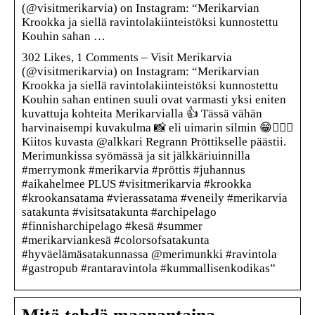
(@visitmerikarvia) on Instagram: “Merikarvian
Krookka ja siellä ravintolakiinteistöksi kunnostettu
Kouhin sahan …
302 Likes, 1 Comments – Visit Merikarvia
(@visitmerikarvia) on Instagram: “Merikarvian
Krookka ja siellä ravintolakiinteistöksi kunnostettu
Kouhin sahan entinen suuli ovat varmasti yksi eniten
kuvattuja kohteita Merikarvialla 👍 Tässä vähän
harvinaisempi kuvakulma 📸 eli uimarin silmin 😁🏊🏻‍♂️
Kiitos kuvasta @alkkari Regrann Pröttikselle päästii.
Merimunkissa syömässä ja sit jälkkäriuinnilla
#merrymonk #merikarvia #pröttis #juhannus
#aikahelmee PLUS #visitmerikarvia #krookka
#krookansatama #vierassatama #veneily #merikarvia
satakunta #visitsatakunta #archipelago
#finnisharchipelago #kesä #summer
#merikarviankesä #colorsofsatakunta
#hyväelämäsatakunnassa @merimunkki #ravintola
#gastropub #rantaravintola #kummallisenkodikas”