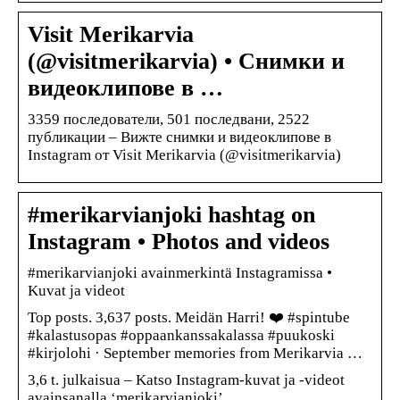
Visit Merikarvia
(@visitmerikarvia) • Снимки и
видеоклипове в …
3359 последователи, 501 последвани, 2522
публикации – Вижте снимки и видеоклипове в
Instagram от Visit Merikarvia (@visitmerikarvia)
#merikarvianjoki hashtag on
Instagram • Photos and videos
#merikarvianjoki avainmerkintä Instagramissa •
Kuvat ja videot
Top posts. 3,637 posts. Meidän Harri! ❤️ #spintube
#kalastusopas #oppaankanssakalassa #puukoski
#kirjolohi · September memories from Merikarvia …
3,6 t. julkaisua – Katso Instagram-kuvat ja -videot
avainsanalla ‘merikarvianjoki’