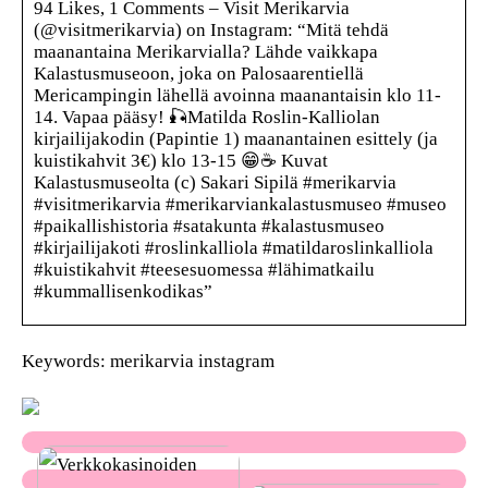
94 Likes, 1 Comments – Visit Merikarvia
(@visitmerikarvia) on Instagram: “Mitä tehdä
maanantaina Merikarvialla? Lähde vaikkapa
Kalastusmuseoon, joka on Palosaarentiellä
Mericampingin lähellä avoinna maanantaisin klo 11-
14. Vapaa pääsy! 🎣Matilda Roslin-Kalliolan
kirjailijakodin (Papintie 1) maanantainen esittely (ja
kuistikahvit 3€) klo 13-15 😁☕️ Kuvat
Kalastusmuseolta (c) Sakari Sipilä #merikarvia
#visitmerikarvia #merikarviankalastusmuseo #museo
#paikallishistoria #satakunta #kalastusmuseo
#kirjailijakoti #roslinkalliola #matildaroslinkalliola
#kuistikahvit #teesesuomessa #lähimatkailu
#kummallisenkodikas”
Keywords: merikarvia instagram