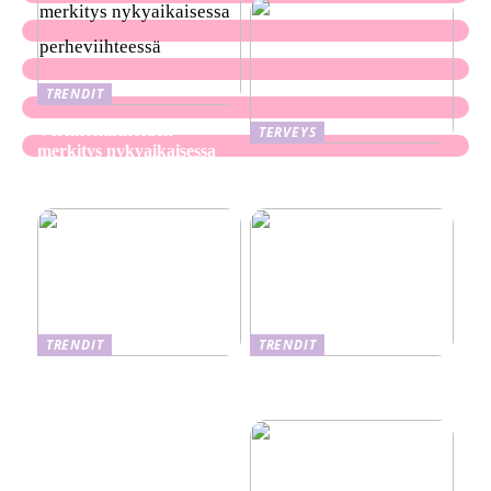
TRENDIT
Verkkokasinoiden
TERVEYS
merkitys nykyaikaisessa
Ekseema: oireet, syyt ja
perheviihteessä
hoitomenetelmät
TRENDIT
TRENDIT
Nikotiinituotteiden uusi
Salaisuudet sujuvaan
aika ja niiden vaikutus
muuttoon
terveyteen