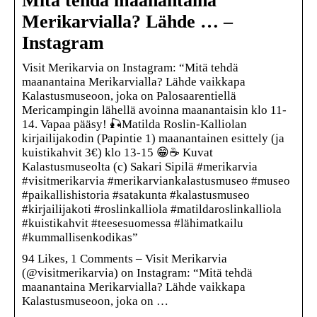
Mitä tehdä maanantaina
Merikarvialla? Lähde … –
Instagram
Visit Merikarvia on Instagram: “Mitä tehdä
maanantaina Merikarvialla? Lähde vaikkapa
Kalastusmuseoon, joka on Palosaarentiellä
Mericampingin lähellä avoinna maanantaisin klo 11-
14. Vapaa pääsy! 🎣Matilda Roslin-Kalliolan
kirjailijakodin (Papintie 1) maanantainen esittely (ja
kuistikahvit 3€) klo 13-15 😁☕️ Kuvat
Kalastusmuseolta (c) Sakari Sipilä #merikarvia
#visitmerikarvia #merikarviankalastusmuseo #museo
#paikallishistoria #satakunta #kalastusmuseo
#kirjailijakoti #roslinkalliola #matildaroslinkalliola
#kuistikahvit #teesesuomessa #lähimatkailu
#kummallisenkodikas”
94 Likes, 1 Comments – Visit Merikarvia
(@visitmerikarvia) on Instagram: “Mitä tehdä
maanantaina Merikarvialla? Lähde vaikkapa
Kalastusmuseoon, joka on …