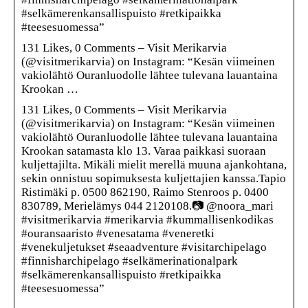
#selkämerenkansallispuisto #retkipaikka
#teesesuomessa”
131 Likes, 0 Comments – Visit Merikarvia
(@visitmerikarvia) on Instagram: “Kesän viimeinen
vakiolähtö Ouranluodolle lähtee tulevana lauantaina
Krookan …
131 Likes, 0 Comments – Visit Merikarvia
(@visitmerikarvia) on Instagram: “Kesän viimeinen
vakiolähtö Ouranluodolle lähtee tulevana lauantaina
Krookan satamasta klo 13. Varaa paikkasi suoraan
kuljettajilta. Mikäli mielit merellä muuna ajankohtana,
sekin onnistuu sopimuksesta kuljettajien kanssa.Tapio
Ristimäki p. 0500 862190, Raimo Stenroos p. 0400
830789, Merielämys 044 2120108.📷 @noora_mari
#visitmerikarvia #merikarvia #kummallisenkodikas
#ouransaaristo #venesatama #veneretki
#venekuljetukset #seaadventure #visitarchipelago
#finnisharchipelago #selkämerinationalpark
#selkämerenkansallispuisto #retkipaikka
#teesesuomessa”