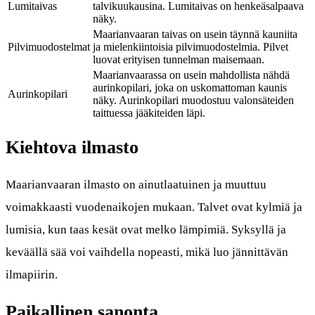
Lumitaivas
talvikuukausina. Lumitaivas on henkeäsalpaava
näky.
Maarianvaaran taivas on usein täynnä kauniita
Pilvimuodostelmat
ja mielenkiintoisia pilvimuodostelmia. Pilvet
luovat erityisen tunnelman maisemaan.
Maarianvaarassa on usein mahdollista nähdä
aurinkopilari, joka on uskomattoman kaunis
Aurinkopilari
näky. Aurinkopilari muodostuu valonsäteiden
taittuessa jääkiteiden läpi.
Kiehtova ilmasto
Maarianvaaran ilmasto on ainutlaatuinen ja muuttuu
voimakkaasti vuodenaikojen mukaan. Talvet ovat kylmiä ja
lumisia, kun taas kesät ovat melko lämpimiä. Syksyllä ja
keväällä sää voi vaihdella nopeasti, mikä luo jännittävän
ilmapiirin.
Paikallinen sanonta