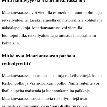
Mitä nähtävyyksiä Maarianvaarassa on?
Maarianvaarassa voi vierailla esimerkiksi luontopoluilla ja
retkeilyalueilla. Lisäksi alueella on historiallisia kohteita ja
näköalapaikkoja. Maarianvaarassa voi vierailla
luontopoluilla, retkeilyalueilla ja tutustua historiallisiin
kohteisiin.
Mitkä ovat Maarianvaaran parhaat
retkeilyreitit?
Maarianvaarassa on useita suosittuja retkeilyreittejä, kuten
Karhunpolku ja Vaara-Kulkurin polku. Näiltä reiteiltä voi
ihailla upeita maisemia ja luonnonkauniita paikkoja.
Maarianvaarassa suositeltavia retkeilyreittejä ovat
esimerkiksi Karhunpolku ja Vaara-Kulkurin polku.