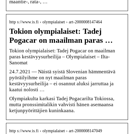
maantie-, rata-, …
http s://www.is.fi › olympialaiset › art-2000008147464
Tokion olympialaiset: Tadej
Pogacar on maailman paras …
Tokion olympialaiset: Tadej Pogacar on maailman
paras kestävyysurheilija – Olympialaiset – Ilta-
Sanomat
24.7.2021 — Näistä syistä Slovenian hämmentävä
pyöräilyihme on nyt maailman paras
kestävyysurheilija – ei osannut aluksi jarruttaa ja
kaatui nolosti …
Olympiakulta karkasi Tadej Pogacarilta Tokiossa,
mutta pronssimitalikin vahvisti hänen asemaansa
ketjunpyörittäjien kuninkaana.
http s://www.is.fi › olympialaiset › art-2000008147049