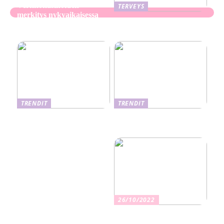
Verkkokasinoiden
TERVEYS
merkitys nykyaikaisessa
Ekseema: oireet, syyt ja
perheviihteessä
hoitomenetelmät
TRENDIT
TRENDIT
Nikotiinituotteiden uusi
Salaisuudet sujuvaan
aika ja niiden vaikutus
muuttoon
terveyteen
26/10/2022
Kuinka valita oikea