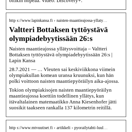
ottikin hopeaa. Video: Discovery+.
http s://www.lapinkansa.fi › naisten-maantieajossa-yllaty…
Valtteri Bottaksen tyttöystävä
olympiadebyytissään 26:s
Naisten maantieajossa yllätysvoittaja – Valtteri
Bottaksen tyttöystävä olympiadebyytissään 26:s |
Lapin Kansa
28.7.2021 — … Vleuten sai keskiviikkona viimein
olympiakullan komean uransa kruunuksi, kun hän
polki voittoon naisten maantiepyöräilyn aika-ajossa.
Tokion olympiakisojen naisten maantiepyöräilyn
maantieajossa koettiin todellinen yllätys, kun
itävaltalainen matemaatikko Anna Kiesenhofer jätti
suosikit taakseen rankalla 137 kilometrin reitillä.
http s://www.mtvuutiset.fi › artikkeli › pyorailytahti-luul…