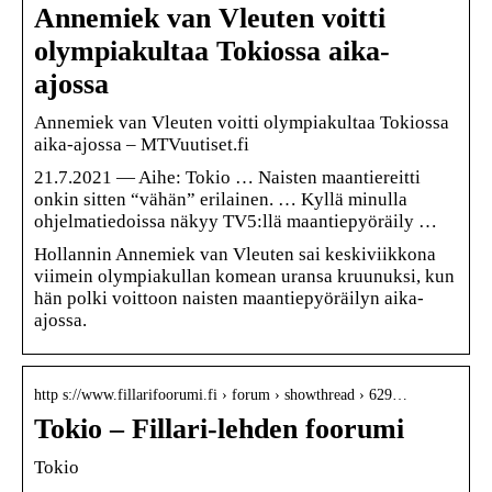
Annemiek van Vleuten voitti
olympiakultaa Tokiossa aika-
ajossa
Annemiek van Vleuten voitti olympiakultaa Tokiossa
aika-ajossa – MTVuutiset.fi
21.7.2021 — Aihe: Tokio … Naisten maantiereitti
onkin sitten “vähän” erilainen. … Kyllä minulla
ohjelmatiedoissa näkyy TV5:llä maantiepyöräily …
Hollannin Annemiek van Vleuten sai keskiviikkona
viimein olympiakullan komean uransa kruunuksi, kun
hän polki voittoon naisten maantiepyöräilyn aika-
ajossa.
http s://www.fillarifoorumi.fi › forum › showthread › 629…
Tokio – Fillari-lehden foorumi
Tokio