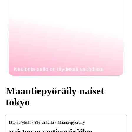
Neulonta-aalto on täydessä vauhdissa
Maantiepyöräily naiset
tokyo
http s://yle.fi › Yle Urheilu › Maantiepyöräily
naisten maantiepyöräilyn