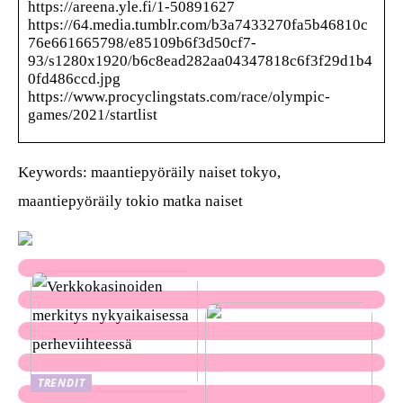
https://areena.yle.fi/1-50891627
https://64.media.tumblr.com/b3a7433270fa5b46810c
76e661665798/e85109b6f3d50cf7-
93/s1280x1920/b6c8ead282aa04347818c6f3f29d1b4
0fd486ccd.jpg
https://www.procyclingstats.com/race/olympic-
games/2021/startlist
Keywords: maantiepyöräily naiset tokyo,
maantiepyöräily tokio matka naiset
TRENDIT