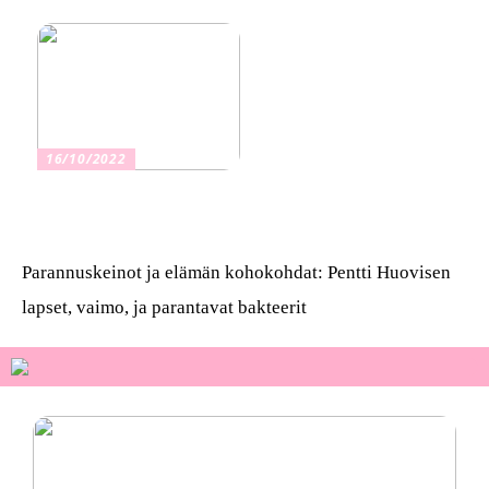
vakuutus
16/10/2022
Osta kauniita sormuksia
Parannuskeinot ja elämän kohokohdat: Pentti Huovisen
lapset, vaimo, ja parantavat bakteerit