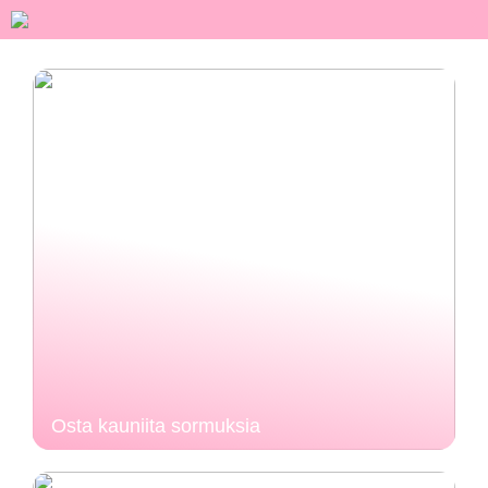
Osta kauniita sormuksia