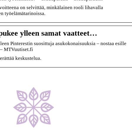
itteena on selvittää, minkälainen rooli lihavalla
en työelämätarinoissa.
pukee ylleen samat vaatteet…
een Pinterestin suosittuja asukokonaisuuksia – nostaa esille
– MTVuutiset.fi
erättää keskustelua.