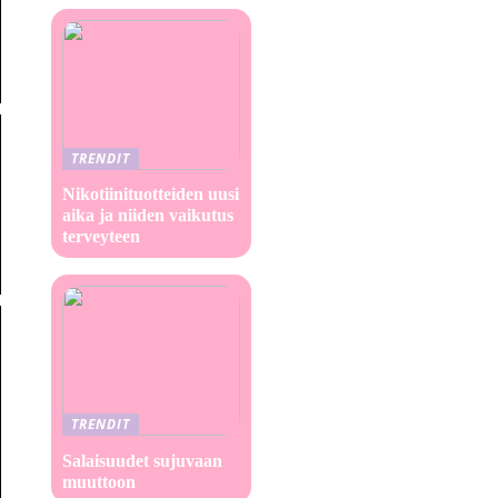
TRENDIT
Nikotiinituotteiden uusi
aika ja niiden vaikutus
terveyteen
TRENDIT
Salaisuudet sujuvaan
muuttoon