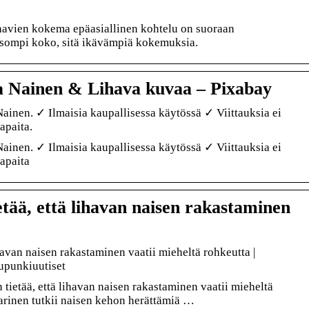
ihavien kokema epäasiallinen kohtelu on suoraan
 isompi koko, sitä ikävämpiä kokemuksia.
a Nainen & Lihava kuvaa – Pixabay
ainen. ✓ Ilmaisia kaupallisessa käytössä ✓ Viittauksia ei
apaita.
ainen. ✓ Ilmaisia kaupallisessa käytössä ✓ Viittauksia ei
apaita
etää, että lihavan naisen rakastaminen
ihavan naisen rakastaminen vaatii mieheltä rohkeutta |
upunkiuutiset
tietää, että lihavan naisen rakastaminen vaatii mieheltä
aarinen tutkii naisen kehon herättämiä …