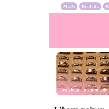
Muoti
Kuntoilu
K
Osta kauniita sormuksia