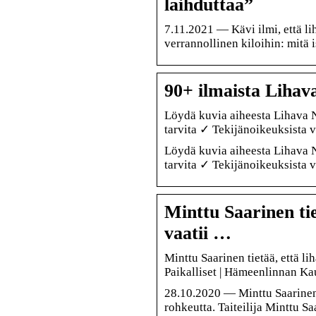
laihduttaa”
7.11.2021 — Kävi ilmi, että l
verrannollinen kiloihin: mitä
90+ ilmaista Lihav
Löydä kuvia aiheesta Lihava N
tarvita ✓ Tekijänoikeuksista v
Löydä kuvia aiheesta Lihava N
tarvita ✓ Tekijänoikeuksista v
Minttu Saarinen ti
vaatii …
Minttu Saarinen tietää, että l
Paikalliset | Hämeenlinnan Ka
28.10.2020 — Minttu Saarinen 
rohkeutta. Taiteilija Minttu S