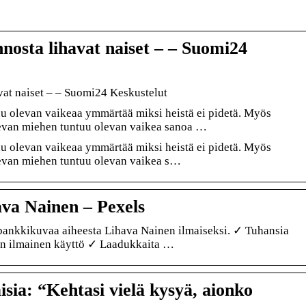
nnosta lihavat naiset – – Suomi24
avat naiset – – Suomi24 Keskustelut
tuu olevan vaikeaa ymmärtää miksi heistä ei pidetä. Myös
elevan miehen tuntuu olevan vaikea sanoa …
tuu olevan vaikeaa ymmärtää miksi heistä ei pidetä. Myös
elevan miehen tuntuu olevan vaikea s…
va Nainen – Pexels
pankkikuvaa aiheesta Lihava Nainen ilmaiseksi. ✓ Tuhansia
sin ilmainen käyttö ✓ Laadukkaita …
sia: “Kehtasi vielä kysyä, aionko