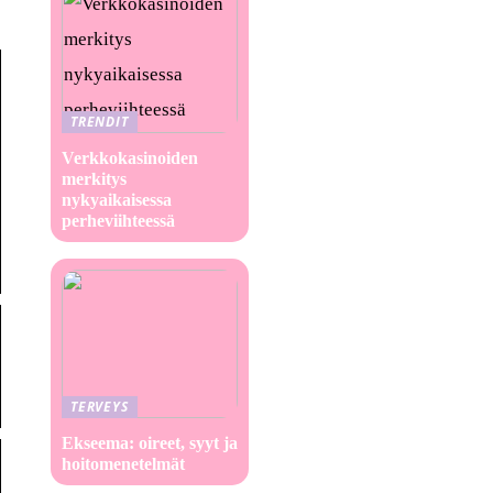
TRENDIT
Verkkokasinoiden
merkitys
nykyaikaisessa
perheviihteessä
TERVEYS
Ekseema: oireet, syyt ja
hoitomenetelmät