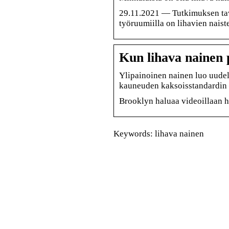
29.11.2021 — Tutkimuksen tavo
työruumiilla on lihavien naist
Kun lihava nainen 
Ylipainoinen nainen luo uudell
kauneuden kaksoisstandardin 
Brooklyn haluaa videoillaan h
Keywords: lihava nainen