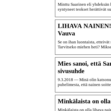
Minttu Saarinen eli yhdeksän
syntyneet teokset herättivät su
LIHAVA NAINEN! Mi
Vauva
Se on ihan luontaista, etteivä
Tarvitseko miehen heti? Mikset 
Mies sanoi, että Sar
sivusuhde
9.3.2018 — Minä olin katsonu
puhelimesta, että nainen soitte
Minkälaista on oll
Minkälaista on olla lihava n