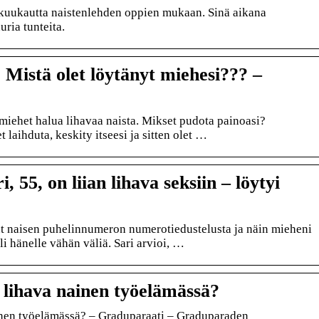
 kuukautta naistenlehden oppien mukaan. Sinä aikana
uria tunteita.
stä olet löytänyt miehesi??? –
t miehet halua lihavaa naista. Mikset pudota painoasi?
laihduta, keskity itseesi ja sitten olet …
i, 55, on liian lihava seksiin – löytyi
t naisen puhelinnumeron numerotiedustelusta ja näin mieheni
li hänelle vähän väliä. Sari arvioi, …
a lihava nainen työelämässä?
ainen työelämässä? – Graduparaati – Graduparaden