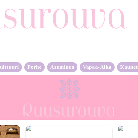
ulttuuri
Perhe
Asuminen
Vapaa-Aika
Kaune