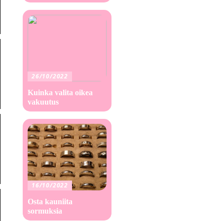
26/10/2022
Kuinka valita oikea
vakuutus
16/10/2022
Osta kauniita
sormuksia