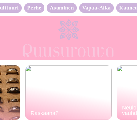
ulttuuri
Perhe
Asuminen
Vapaa-Aika
Kaune
Neulo
Raskaana?
vauhd