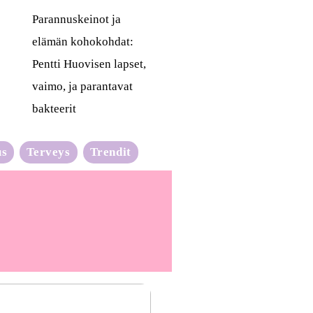
Parannuskeinot ja
elämän kohokohdat:
Pentti Huovisen lapset,
vaimo, ja parantavat
bakteerit
us
Terveys
Trendit