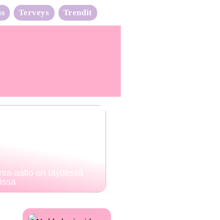
us
Terveys
Trendit
nta-aalto on täydessä
issa