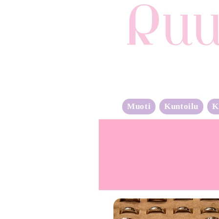
Muoti
Kuntoilu
K