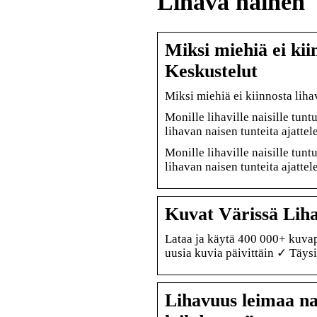
Lihava nainen
Miksi miehiä ei kii
Keskustelut
Miksi miehiä ei kiinnosta lih
Monille lihaville naisille tun
lihavan naisen tunteita ajatt
Monille lihaville naisille tun
lihavan naisen tunteita ajatt
Kuvat Värissä Liha
Lataa ja käytä 400 000+ kuva
uusia kuvia päivittäin ✓ Täy
Lihavuus leimaa nai