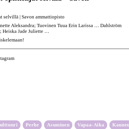
at selvillä | Savon ammattiopisto
ette Aleksandra; Tuovinen Tuua Erin Larissa … Dahlström
; Heiska Jade Juliette …
piskelemaan!
stagram
ulttuuri
Perhe
Asuminen
Vapaa-Aika
Kaune