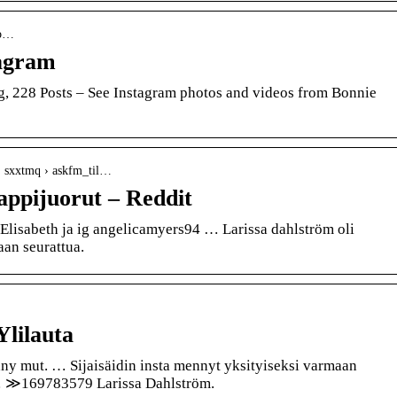
bo…
tagram
g, 228 Posts – See Instagram photos and videos from Bonnie
› sxxtmq › askfm_til…
nappijuorut – Reddit
Elisabeth ja ig angelicamyers94 … Larissa dahlström oli
naan seurattua.
Ylilauta
äny mut. … Sijaisäidin insta mennyt yksityiseksi varmaan
 … ≫169783579 Larissa Dahlström.