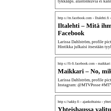
tykkääps. alastonkuvia ei kann
http s://m.facebook.com › Iltalehti.fi 
Iltalehti – Mitä ih
Facebook
Larissa Dahlström, profile pi
Hintikka julkaisi itsestään ty
http s://fi-fi.facebook.com › maikkari 
Maikkari – No, mikä
Larissa Dahlström, profile pi
Instagram: @MTVPosse #MTV
http s://sakky.fi › ajankohtaista › yht
Yhteishaussa valitut