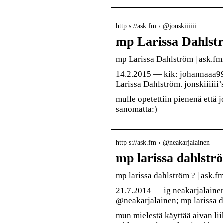
http s://ask.fm › @jonskiiiiii
mp Larissa Dahlst
mp Larissa Dahlström | ask.fmh
14.2.2015 — kik: johannaaa99
Larissa Dahlström. jonskiiiiii’
mulle opetettiin pienenä että 
sanomatta:)
http s://ask.fm › @neakarjalainen
mp larissa dahlst
mp larissa dahlström ? | ask.f
21.7.2014 — ig neakarjalainen
@neakarjalainen; mp larissa d
mun mielestä käyttää aivan li