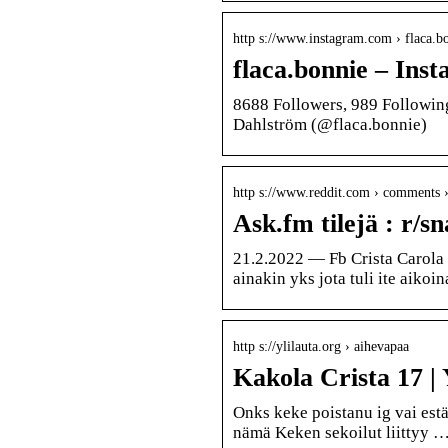
http s://www.instagram.com › flaca.
flaca.bonnie – Ins
8688 Followers, 989 Followin
Dahlström (@flaca.bonnie)
http s://www.reddit.com › comments 
Ask.fm tilejä : r/s
21.2.2022 — Fb Crista Carola 
ainakin yks jota tuli ite aikoi
http s://ylilauta.org › aihevapaa
Kakola Crista 17 | 
Onks keke poistanu ig vai est
nämä Keken sekoilut liittyy