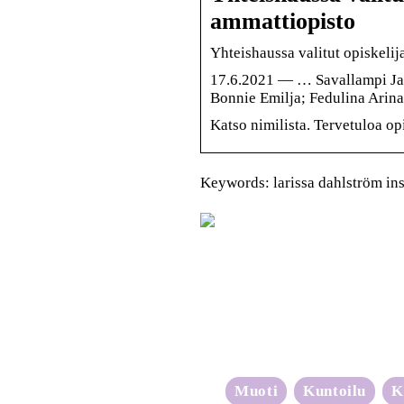
ammattiopisto
Yhteishaussa valitut opiskelij
17.6.2021 — … Savallampi Jan
Bonnie Emilja; Fedulina Arina
Katso nimilista. Tervetuloa o
Keywords: larissa dahlström in
Muoti
Kuntoilu
K