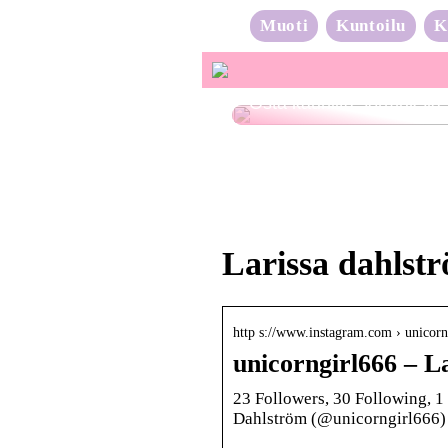
Muoti
Kuntoilu
K
Osta kauniita sormuksia
Larissa dahlst
http s://www.instagram.com › unico
unicorngirl666 – L
23 Followers, 30 Following, 1
Dahlström (@unicorngirl666)