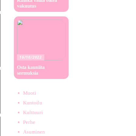
Kuinka valita oikea
vakuutus
16/10/2022
Osta kauniita
sormuksia
Muoti
Kuntoilu
Kulttuuri
Perhe
Asuminen