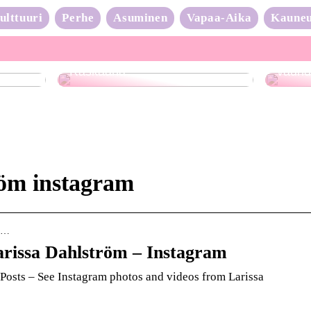
ulttuuri
Perhe
Asuminen
Vapaa-Aika
Kaune
Neulo
Raskaana?
vauhd
röm instagram
rn…
arissa Dahlström – Instagram
 Posts – See Instagram photos and videos from Larissa