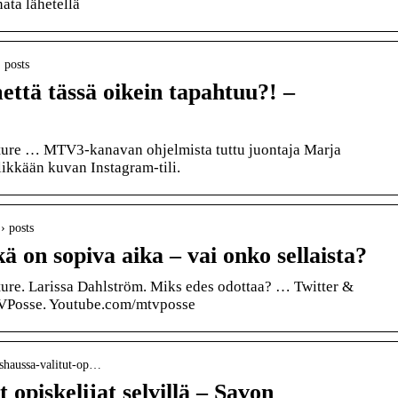
ata lähetellä
› posts
mettä tässä oikein tapahtuu?! –
cture … MTV3-kanavan ohjelmista tuttu juontaja Marja
ylikkään kuvan Instagram-tili.
› posts
 on sopiva aika – vai onko sellaista?
cture. Larissa Dahlström. Miks edes odottaa? … Twitter &
Posse. Youtube.com/mtvposse
eishaussa-valitut-op…
 opiskelijat selvillä – Savon