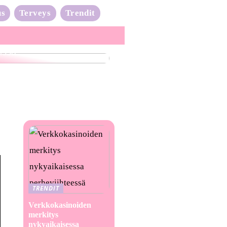
us
Terveys
Trendit
nta-aalto on täydessä
issa
TRENDIT
Verkkokasinoiden
merkitys
nykyaikaisessa