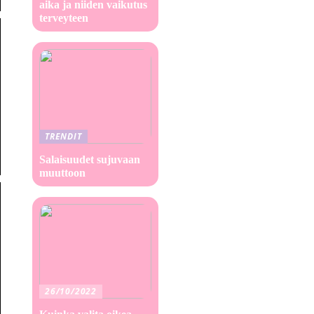
aika ja niiden vaikutus
terveyteen
TRENDIT
Salaisuudet sujuvaan
muuttoon
26/10/2022