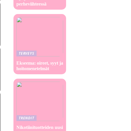
perheviihteessä
TERVEYS
Ekseema: oireet, syyt ja
hoitomenetelmät
TRENDIT
Nikotiinituotteiden uusi