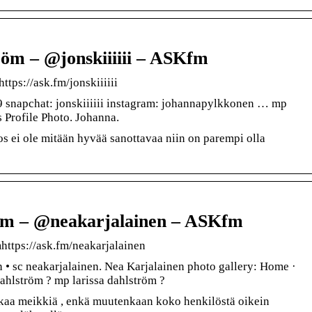
röm – @jonskiiiiii – ASKfm
ttps://ask.fm/jonskiiiiii
 snapchat: jonskiiiiii instagram: johannapylkkonen … mp
s Profile Photo. Johanna.
jos ei ole mitään hyvää sanottavaa niin on parempi olla
röm – @neakarjalainen – ASKfm
mhttps://ask.fm/neakarjalainen
 • sc neakarjalainen. Nea Karjalainen photo gallery: Home ·
ahlström ? mp larissa dahlström ?
ikaa meikkiä , enkä muutenkaan koko henkilöstä oikein