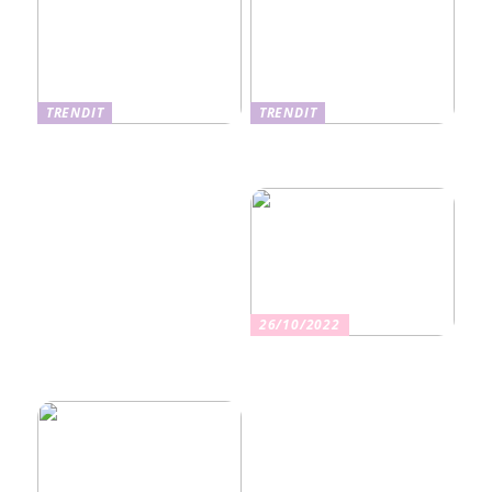
TRENDIT
TRENDIT
Nikotiinituotteiden uusi
Salaisuudet sujuvaan
aika ja niiden vaikutus
muuttoon
terveyteen
26/10/2022
Kuinka valita oikea
vakuutus