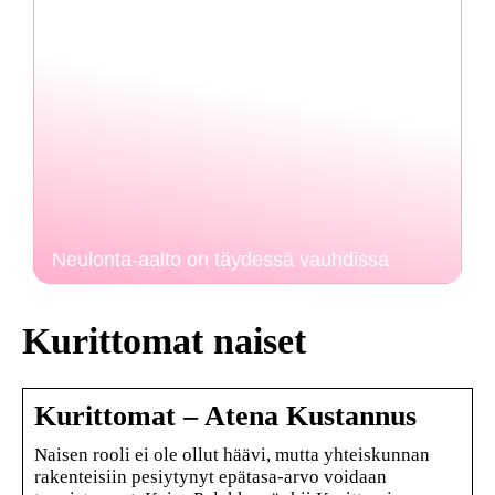
Neulonta-aalto on täydessä vauhdissa
Kurittomat naiset
Kurittomat – Atena Kustannus
Naisen rooli ei ole ollut häävi, mutta yhteiskunnan
rakenteisiin pesiytynyt epätasa-arvo voidaan