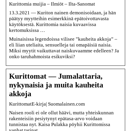
Kurittomia muijia – Ilmiöt – Ilta-Sanomat
13.3.2021 — Kuriton nainen demonisoidaan, ja hän
päätyy myytteihin esimerkkinä epätoivottavasta
käytöksestä. Kurittomia naisia kuvaavissa
kertomuksissa …
Muinaisissa legendoissa vilisee ”kauheita akkoja” –
eli liian uteliaita, sensuelleja tai omapäisiä naisia.
Miksi myytit vaikuttavat naiskuvaamme edelleen? Ja
onko taruhahmoista esikuviksi?
Kurittomat — Jumalattaria,
nykynaisia ja muita kauheita
akkoja
KurittomatE-kirja| Suomalainen.com
Naisen rooli ei ole ollut häävi, mutta yhteiskunnan
rakenteisiin pesiytynyt epätasa-arvo voidaan
tunnistaa nyt. Kaisa Pulakka pöyhii Kurittomissa
vanhat tarinat …