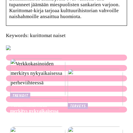
tupanneet jäämään miespuolisten sankarien varjoon.
Kurittomat-kirja tarjoaa kulttuurihistorian vahvoille
naishahmoille ansaittua huomiota.
Keywords: kurittomat naiset
TRENDIT
Verkkokasinoiden
TERVEYS
merkitys nykyaikaisessa
Ekseema: oireet, syyt ja
perheviihteessä
hoitomenetelmät