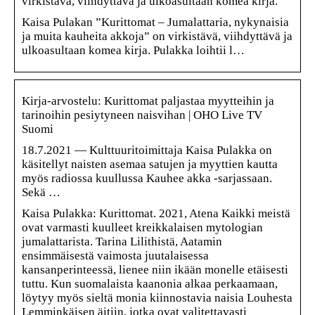
virkistävä, viihdyttävä ja ulkoasultaan komea kirja.
Kaisa Pulakan ”Kurittomat – Jumalattaria, nykynaisia
ja muita kauheita akkoja” on virkistävä, viihdyttävä ja
ulkoasultaan komea kirja. Pulakka loihtii l…
Kirja-arvostelu: Kurittomat paljastaa myytteihin ja
tarinoihin pesiytyneen naisvihan | OHO Live TV
Suomi
18.7.2021 — Kulttuuritoimittaja Kaisa Pulakka on
käsitellyt naisten asemaa satujen ja myyttien kautta
myös radiossa kuullussa Kauhee akka -sarjassaan.
Sekä …
Kaisa Pulakka: Kurittomat. 2021, Atena Kaikki meistä
ovat varmasti kuulleet kreikkalaisen mytologian
jumalattarista. Tarina Lilithistä, Aatamin
ensimmäisestä vaimosta juutalaisessa
kansanperinteessä, lienee niin ikään monelle etäisesti
tuttu. Kun suomalaista kaanonia alkaa perkaamaan,
löytyy myös sieltä monia kiinnostavia naisia Louhesta
Lemminkäisen äitiin, jotka ovat valitettavasti