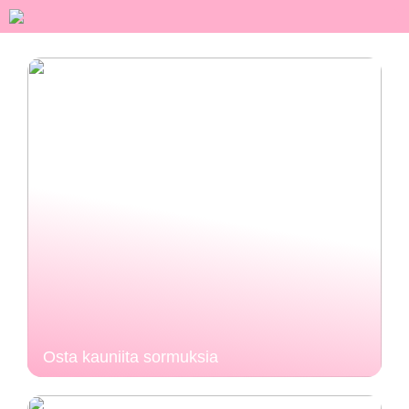
Osta kauniita sormuksia