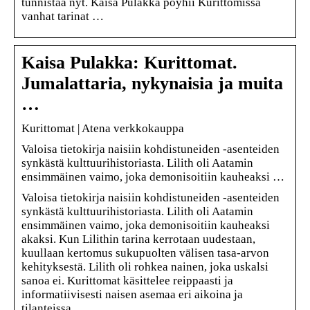
tunnistaa nyt. Kaisa Pulakka pöyhii Kurittomissa
vanhat tarinat …
Kaisa Pulakka: Kurittomat.
Jumalattaria, nykynaisia ja muita
…
Kurittomat | Atena verkkokauppa
Valoisa tietokirja naisiin kohdistuneiden -asenteiden
synkästä kulttuurihistoriasta. Lilith oli Aatamin
ensimmäinen vaimo, joka demonisoitiin kauheaksi …
Valoisa tietokirja naisiin kohdistuneiden -asenteiden
synkästä kulttuurihistoriasta. Lilith oli Aatamin
ensimmäinen vaimo, joka demonisoitiin kauheaksi
akaksi. Kun Lilithin tarina kerrotaan uudestaan,
kuullaan kertomus sukupuolten välisen tasa-arvon
kehityksestä. Lilith oli rohkea nainen, joka uskalsi
sanoa ei. Kurittomat käsittelee reippaasti ja
informatiivisesti naisen asemaa eri aikoina ja
tilanteissa.