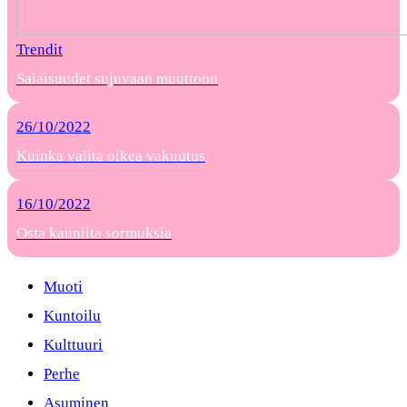
Trendit
Salaisuudet sujuvaan muuttoon
26/10/2022
Kuinka valita oikea vakuutus
16/10/2022
Osta kauniita sormuksia
Muoti
Kuntoilu
Kulttuuri
Perhe
Asuminen