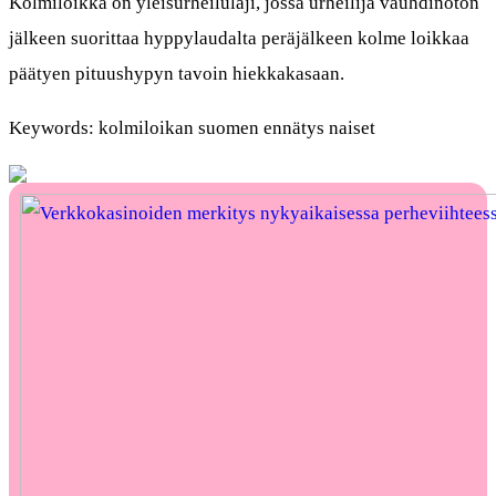
Kolmiloikka on yleisurheilulaji, jossa urheilija vauhdinoton
jälkeen suorittaa hyppylaudalta peräjälkeen kolme loikkaa
päätyen pituushypyn tavoin hiekkakasaan.
Keywords: kolmiloikan suomen ennätys naiset