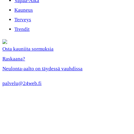
Vapaa-Aika
Kauneus
Terveys
Trendit
Osta kauniita sormuksia
Raskaana?
Neulonta-aalto on täydessä vauhdissa
palvelu@24web.fi