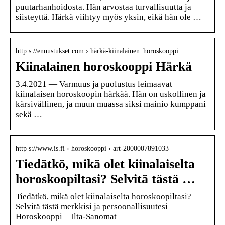
puutarhanhoidosta. Hän arvostaa turvallisuutta ja
siisteyttä. Härkä viihtyy myös yksin, eikä hän ole …
http s://ennustukset.com › härkä-kiinalainen_horoskooppi
Kiinalainen horoskooppi Härkä
3.4.2021 — Varmuus ja puolustus leimaavat
kiinalaisen horoskoopin härkää. Hän on uskollinen ja
kärsivällinen, ja muun muassa siksi mainio kumppani
sekä …
http s://www.is.fi › horoskooppi › art-2000007891033
Tiedätkö, mikä olet kiinalaiselta
horoskoopiltasi? Selvitä tästä …
Tiedätkö, mikä olet kiinalaiselta horoskoopiltasi?
Selvitä tästä merkkisi ja persoonallisuutesi –
Horoskooppi – Ilta-Sanomat