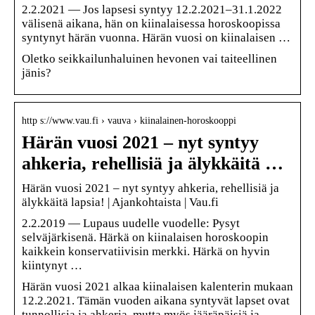
2.2.2021 — Jos lapsesi syntyy 12.2.2021–31.1.2022
välisenä aikana, hän on kiinalaisessa horoskoopissa
syntynyt härän vuonna. Härän vuosi on kiinalaisen …
Oletko seikkailunhaluinen hevonen vai taiteellinen
jänis?
http s://www.vau.fi › vauva › kiinalainen-horoskooppi
Härän vuosi 2021 – nyt syntyy
ahkeria, rehellisiä ja älykkäitä …
Härän vuosi 2021 – nyt syntyy ahkeria, rehellisiä ja
älykkäitä lapsia! | Ajankohtaista | Vau.fi
2.2.2019 — Lupaus uudelle vuodelle: Pysyt
selväjärkisenä. Härkä on kiinalaisen horoskoopin
kaikkein konservatiivisin merkki. Härkä on hyvin
kiintynyt …
Härän vuosi 2021 alkaa kiinalaisen kalenterin mukaan
12.2.2021. Tämän vuoden aikana syntyvät lapset ovat
tunnollisia ja ahkeria, mutta myös jääräpäisiä ja