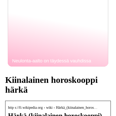
Neulonta-aalto on täydessä vauhdissa
Kiinalainen horoskooppi
härkä
http s://fi.wikipedia.org › wiki › Härkä_(kiinalainen_horos…
Härkä (kiinalainen horoskooppi) –