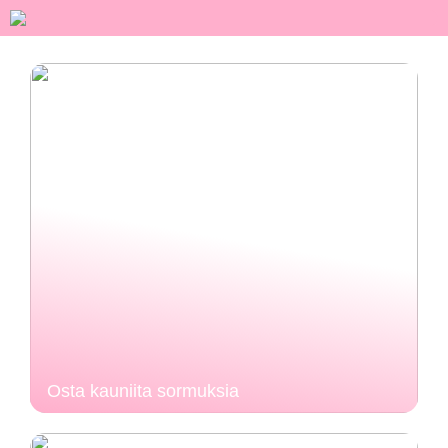
Osta kauniita sormuksia