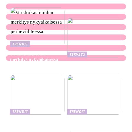
TRENDIT
Verkkokasinoiden
TERVEYS
merkitys nykyaikaisessa
Ekseema: oireet, syyt ja
perheviihteessä
hoitomenetelmät
TRENDIT
TRENDIT
Nikotiinituotteiden uusi
Salaisuudet sujuvaan
aika ja niiden vaikutus
muuttoon