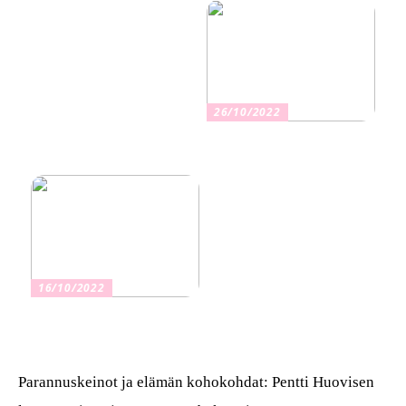
terveyteen
26/10/2022
Kuinka valita oikea
vakuutus
16/10/2022
Osta kauniita sormuksia
Parannuskeinot ja elämän kohokohdat: Pentti Huovisen