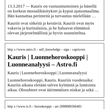
13.3.2017 — Kauris on vastuuntuntoinen ja hänellä
on korkeat moraalikäsitykset ja kypsä ajatusmaailma.
Hän kannattaa perinteitä ja turvautuu mielellään …
Kauriit ovat sitkeitä ja kestäviä. Kauriit ovat myös
vakavia ja kurinalaisia, ja he haluavat elämänsä
olevan järjestelmällistä ja hyvin suunniteltua.
http s://www.astro.fi › self_knowledge › sign › capricorn
Kauris | Luonnehoroskooppi |
Luonneanalyysi – Astro.fi
Kauris | Luonnehoroskooppi | Luonneanalyysi
Luonnehoroskooppi, Kauris. Kauriin vuodenaika:
Kauriin aikana eletään talven kylmintä ja lumisinta
aikaa. Olosuhteet ovat äärimmäisen niukat ja sekä …
http s://www.is.fi › horoskooppi › art-2000006566401