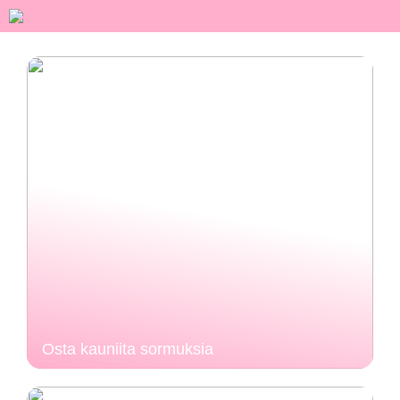
Osta kauniita sormuksia