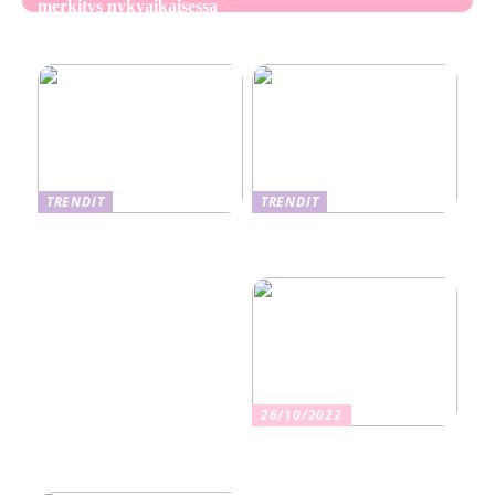
merkitys nykyaikaisessa
Ekseema: oireet, syyt ja
perheviihteessä
hoitomenetelmät
TRENDIT
TRENDIT
Nikotiinituotteiden uusi
Salaisuudet sujuvaan
aika ja niiden vaikutus
muuttoon
terveyteen
26/10/2022
Kuinka valita oikea
vakuutus