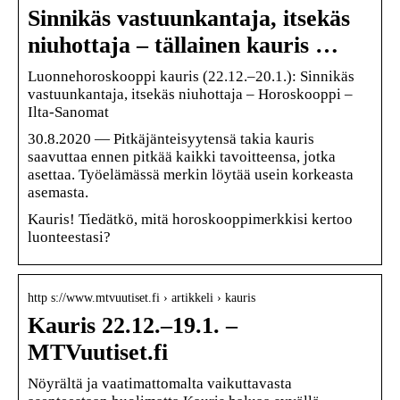
Sinnikäs vastuunkantaja, itsekäs
niuhottaja – tällainen kauris …
Luonnehoroskooppi kauris (22.12.–20.1.): Sinnikäs
vastuunkantaja, itsekäs niuhottaja – Horoskooppi –
Ilta-Sanomat
30.8.2020 — Pitkäjänteisyytensä takia kauris
saavuttaa ennen pitkää kaikki tavoitteensa, jotka
asettaa. Työelämässä merkin löytää usein korkeasta
asemasta.
Kauris! Tiedätkö, mitä horoskooppimerkkisi kertoo
luonteestasi?
http s://www.mtvuutiset.fi › artikkeli › kauris
Kauris 22.12.–19.1. –
MTVuutiset.fi
Nöyrältä ja vaatimattomalta vaikuttavasta