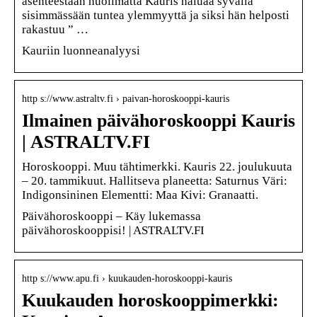
asenteestaan huolimatta Kauris haluaa syvällä
sisimmässään tuntea ylemmyyttä ja siksi hän helposti
rakastuu ” …
Kauriin luonneanalyysi
http s://www.astraltv.fi › paivan-horoskooppi-kauris
Ilmainen päivähoroskooppi Kauris
| ASTRALTV.FI
Horoskooppi. Muu tähtimerkki. Kauris 22. joulukuuta
– 20. tammikuut. Hallitseva planeetta: Saturnus Väri:
Indigonsininen Elementti: Maa Kivi: Granaatti.
Päivähoroskooppi – Käy lukemassa
päivähoroskooppisi! | ASTRALTV.FI
http s://www.apu.fi › kuukauden-horoskooppi-kauris
Kuukauden horoskooppimerkki: