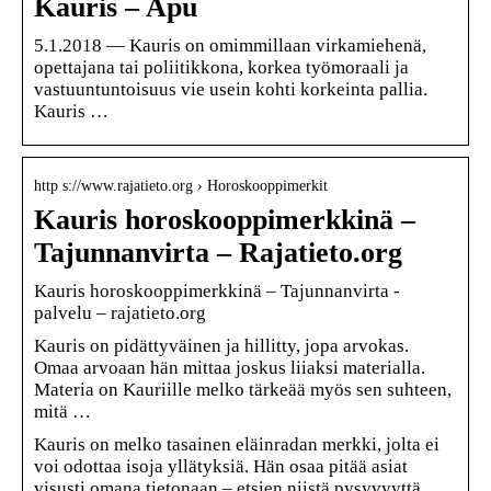
Kauris – Apu
5.1.2018 — Kauris on omimmillaan virkamiehenä,
opettajana tai poliitikkona, korkea työmoraali ja
vastuuntuntoisuus vie usein kohti korkeinta pallia.
Kauris …
http s://www.rajatieto.org › Horoskooppimerkit
Kauris horoskooppimerkkinä –
Tajunnanvirta – Rajatieto.org
Kauris horoskooppimerkkinä – Tajunnanvirta -
palvelu – rajatieto.org
Kauris on pidättyväinen ja hillitty, jopa arvokas.
Omaa arvoaan hän mittaa joskus liiaksi materialla.
Materia on Kauriille melko tärkeää myös sen suhteen,
mitä …
Kauris on melko tasainen eläinradan merkki, jolta ei
voi odottaa isoja yllätyksiä. Hän osaa pitää asiat
visusti omana tietonaan – etsien niistä pysyvyyttä.