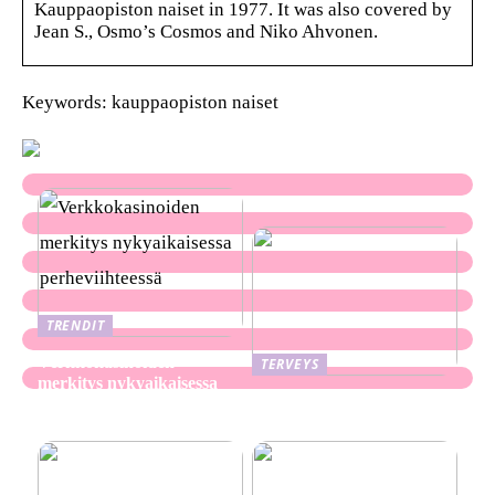
Kauppaopiston naiset in 1977. It was also covered by
Jean S., Osmo’s Cosmos and Niko Ahvonen.
Keywords: kauppaopiston naiset
TRENDIT
Verkkokasinoiden
TERVEYS
merkitys nykyaikaisessa
Ekseema: oireet, syyt ja
perheviihteessä
hoitomenetelmät