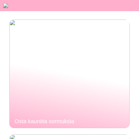
Osta kauniita sormuksia