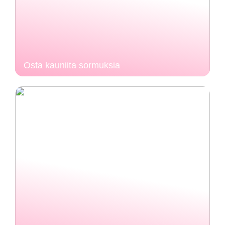
Osta kauniita sormuksia