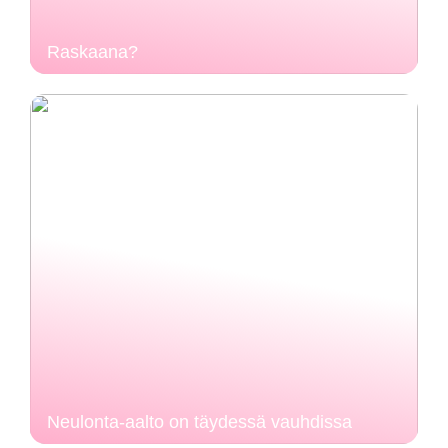
Raskaana?
Neulonta-aalto on täydessä vauhdissa