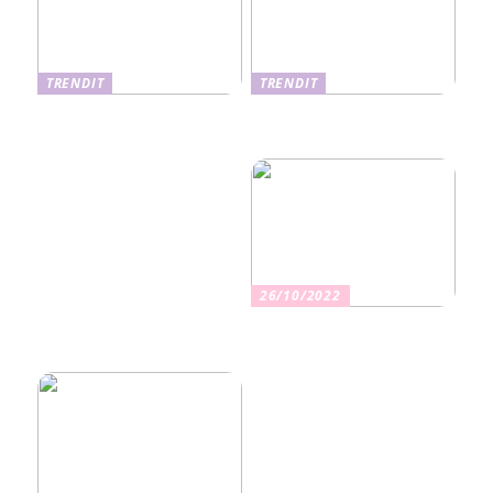
TRENDIT
TRENDIT
Nikotiinituotteiden uusi
Salaisuudet sujuvaan
aika ja niiden vaikutus
muuttoon
terveyteen
26/10/2022
Kuinka valita oikea
vakuutus