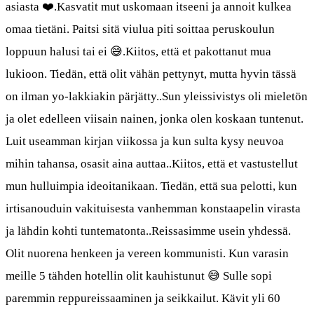
asiasta ❤️.Kasvatit mut uskomaan itseeni ja annoit kulkea
omaa tietäni. Paitsi sitä viulua piti soittaa peruskoulun
loppuun halusi tai ei 😅.Kiitos, että et pakottanut mua
lukioon. Tiedän, että olit vähän pettynyt, mutta hyvin tässä
on ilman yo-lakkiakin pärjätty..Sun yleissivistys oli mieletön
ja olet edelleen viisain nainen, jonka olen koskaan tuntenut.
Luit useamman kirjan viikossa ja kun sulta kysy neuvoa
mihin tahansa, osasit aina auttaa..Kiitos, että et vastustellut
mun hulluimpia ideoitanikaan. Tiedän, että sua pelotti, kun
irtisanouduin vakituisesta vanhemman konstaapelin virasta
ja lähdin kohti tuntematonta..Reissasimme usein yhdessä.
Olit nuorena henkeen ja vereen kommunisti. Kun varasin
meille 5 tähden hotellin olit kauhistunut 😅 Sulle sopi
paremmin reppureissaaminen ja seikkailut. Kävit yli 60