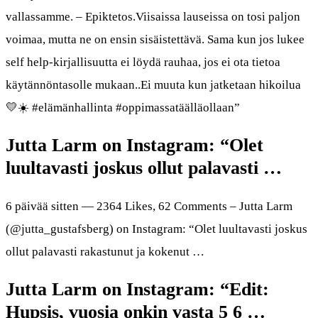
vallassamme. – Epiktetos.Viisaissa lauseissa on tosi paljon
voimaa, mutta ne on ensin sisäistettävä. Sama kun jos lukee
self help-kirjallisuutta ei löydä rauhaa, jos ei ota tietoa
käytännöntasolle mukaan..Ei muuta kun jatketaan hikoilua
💛☀️ #elämänhallinta #oppimassatäälläollaan”
Jutta Larm on Instagram: “Olet
luultavasti joskus ollut palavasti …
6 päivää sitten — 2364 Likes, 62 Comments – Jutta Larm
(@jutta_gustafsberg) on Instagram: “Olet luultavasti joskus
ollut palavasti rakastunut ja kokenut …
Jutta Larm on Instagram: “Edit:
Hupsis, vuosia onkin vasta 5 6 …