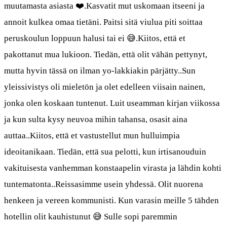
muutamasta asiasta ❤️.Kasvatit mut uskomaan itseeni ja
annoit kulkea omaa tietäni. Paitsi sitä viulua piti soittaa
peruskoulun loppuun halusi tai ei 😅.Kiitos, että et
pakottanut mua lukioon. Tiedän, että olit vähän pettynyt,
mutta hyvin tässä on ilman yo-lakkiakin pärjätty..Sun
yleissivistys oli mieletön ja olet edelleen viisain nainen,
jonka olen koskaan tuntenut. Luit useamman kirjan viikossa
ja kun sulta kysy neuvoa mihin tahansa, osasit aina
auttaa..Kiitos, että et vastustellut mun hulluimpia
ideoitanikaan. Tiedän, että sua pelotti, kun irtisanouduin
vakituisesta vanhemman konstaapelin virasta ja lähdin kohti
tuntematonta..Reissasimme usein yhdessä. Olit nuorena
henkeen ja vereen kommunisti. Kun varasin meille 5 tähden
hotellin olit kauhistunut 😅 Sulle sopi paremmin