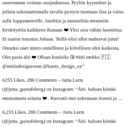
suuremman voiman suojauksessa. Pyyhin kyyneleet ja
jollain uskomattomalla tavalla pystyin tuomaan iloa ja valoa
sulle loppumetreille. Juteltiin ja muisteltiin menneitä.
Keskityttiin kaikkeen ihanaan ❤️.Yksi asia vähän harmittaa.
Et saanut tutustua Juhaan. Teillä olisi ollut mahtavat jutut!
Onneksi näet miten onnellinen ja kiitollinen olen kaikesta.
Olet paras äiti ❤️ Ollaan kuulolla 😘 #äiti mekko 🇫🇮
@mieladesignroom @kanto_design_oy”
6255 Likes, 286 Comments – Jutta Larm
(@jutta_gustafsberg) on Instagram: “Äiti- haluan kiittää
muutamasta asiasta ❤️ . Kasvatit mut uskomaan itseeni ja …
6,255 Likes, 286 Comments – Jutta Larm
(@jutta_gustafsberg) on Instagram: “Äiti- haluan kiittää