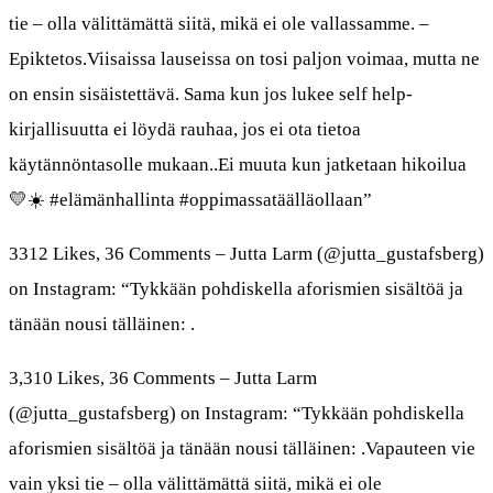
tie – olla välittämättä siitä, mikä ei ole vallassamme. –
Epiktetos.Viisaissa lauseissa on tosi paljon voimaa, mutta ne
on ensin sisäistettävä. Sama kun jos lukee self help-
kirjallisuutta ei löydä rauhaa, jos ei ota tietoa
käytännöntasolle mukaan..Ei muuta kun jatketaan hikoilua
💛☀️ #elämänhallinta #oppimassatäälläollaan”
3312 Likes, 36 Comments – Jutta Larm (@jutta_gustafsberg)
on Instagram: “Tykkään pohdiskella aforismien sisältöä ja
tänään nousi tälläinen: .
3,310 Likes, 36 Comments – Jutta Larm
(@jutta_gustafsberg) on Instagram: “Tykkään pohdiskella
aforismien sisältöä ja tänään nousi tälläinen: .Vapauteen vie
vain yksi tie – olla välittämättä siitä, mikä ei ole