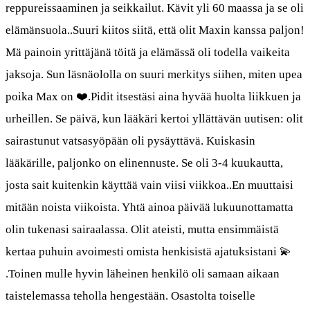
reppureissaaminen ja seikkailut. Kävit yli 60 maassa ja se oli
elämänsuola..Suuri kiitos siitä, että olit Maxin kanssa paljon!
Mä painoin yrittäjänä töitä ja elämässä oli todella vaikeita
jaksoja. Sun läsnäololla on suuri merkitys siihen, miten upea
poika Max on ❤️.Pidit itsestäsi aina hyvää huolta liikkuen ja
urheillen. Se päivä, kun lääkäri kertoi yllättävän uutisen: olit
sairastunut vatsasyöpään oli pysäyttävä. Kuiskasin
lääkärille, paljonko on elinennuste. Se oli 3-4 kuukautta,
josta sait kuitenkin käyttää vain viisi viikkoa..En muuttaisi
mitään noista viikoista. Yhtä ainoa päivää lukuunottamatta
olin tukenasi sairaalassa. Olit ateisti, mutta ensimmäistä
kertaa puhuin avoimesti omista henkisistä ajatuksistani 💫
.Toinen mulle hyvin läheinen henkilö oli samaan aikaan
taistelemassa teholla hengestään. Osastolta toiselle