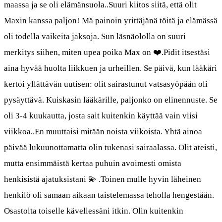
maassa ja se oli elämänsuola..Suuri kiitos siitä, että olit
Maxin kanssa paljon! Mä painoin yrittäjänä töitä ja elämässä
oli todella vaikeita jaksoja. Sun läsnäololla on suuri
merkitys siihen, miten upea poika Max on ❤️.Pidit itsestäsi
aina hyvää huolta liikkuen ja urheillen. Se päivä, kun lääkäri
kertoi yllättävän uutisen: olit sairastunut vatsasyöpään oli
pysäyttävä. Kuiskasin lääkärille, paljonko on elinennuste. Se
oli 3-4 kuukautta, josta sait kuitenkin käyttää vain viisi
viikkoa..En muuttaisi mitään noista viikoista. Yhtä ainoa
päivää lukuunottamatta olin tukenasi sairaalassa. Olit ateisti,
mutta ensimmäistä kertaa puhuin avoimesti omista
henkisistä ajatuksistani 💫 .Toinen mulle hyvin läheinen
henkilö oli samaan aikaan taistelemassa teholla hengestään.
Osastolta toiselle kävellessäni itkin. Olin kuitenkin