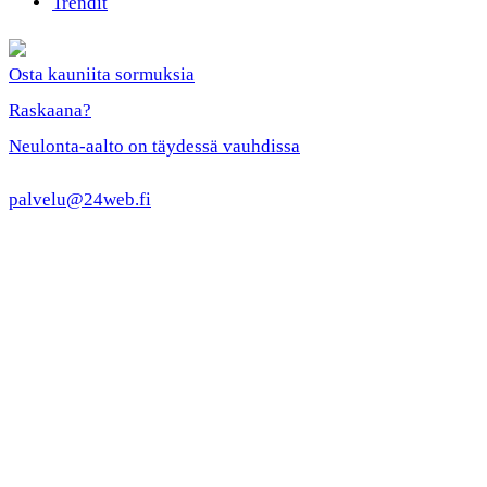
Trendit
Osta kauniita sormuksia
Raskaana?
Neulonta-aalto on täydessä vauhdissa
palvelu@24web.fi