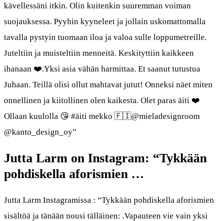
kävellessäni itkin. Olin kuitenkin suuremman voiman
suojauksessa. Pyyhin kyyneleet ja jollain uskomattomalla
tavalla pystyin tuomaan iloa ja valoa sulle loppumetreille.
Juteltiin ja muisteltiin menneitä. Keskityttiin kaikkeen
ihanaan ❤️.Yksi asia vähän harmittaa. Et saanut tutustua
Juhaan. Teillä olisi ollut mahtavat jutut! Onneksi näet miten
onnellinen ja kiitollinen olen kaikesta. Olet paras äiti ❤️
Ollaan kuulolla 😘 #äiti mekko 🇫🇮@mieladesignroom
@kanto_design_oy”
Jutta Larm on Instagram: “Tykkään
pohdiskella aforismien …
Jutta Larm Instagramissa : “Tykkään pohdiskella aforismien
sisältöä ja tänään nousi tälläinen: .Vapauteen vie vain yksi