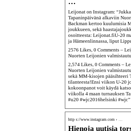
…
Leijonat on Instagram: “Jukka
Tapaninpäivänä alkaviin Nuor
Backman kertoo kuulumisia MM
joukkueen, sekä haastajajouk
osoitteesta: Leijonat.fiU-20 
ja Hämeenlinnassa, liput Lip
2576 Likes, 0 Comments – Leij
Nuorten Leijonien valmistau
2,574 Likes, 0 Comments – Lei
Nuorten Leijonien valmistaut
sekä MM-kisojen pääsihteeri
tilanteesta!Ensi viikon U-20 
kokoonpanot voit käydä katso
viikolla 4 maan turnauksen Ta
#u20 #wjc2016helsinki #wjc”
http s://www.instagram.com › …
Hienoja uutisia to