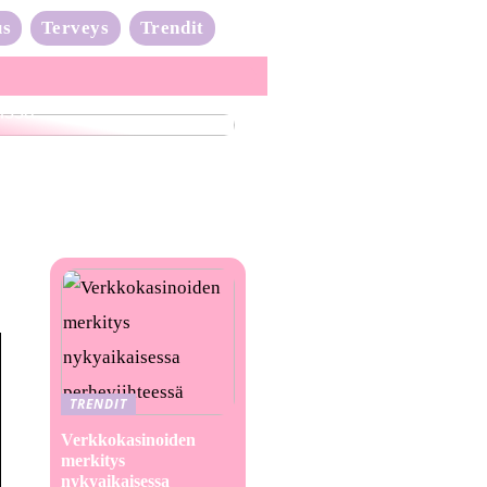
us
Terveys
Trendit
nta-aalto on täydessä
issa
TRENDIT
Verkkokasinoiden
merkitys
nykyaikaisessa