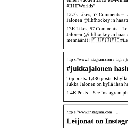
ennen vuoden 2019 MM-finaa
#IIHFWorlds”
12.7k Likes, 57 Comments – L
Jalonen @iihfhockey :n haast
13K Likes, 57 Comments – Lei
Jalonen @iihfhockey :n haast
mennään!!! 🇫🇮🇫🇮🇫🇮#Le
http s://www.instagram.com › tags › 
#jukkajalonen hash
Top posts. 1,436 posts. Khyllä
Jukka Jalonen on kyllä ihan h
1.4K Posts – See Instagram ph
http s://www.instagram.com › …
Leijonat on Instag