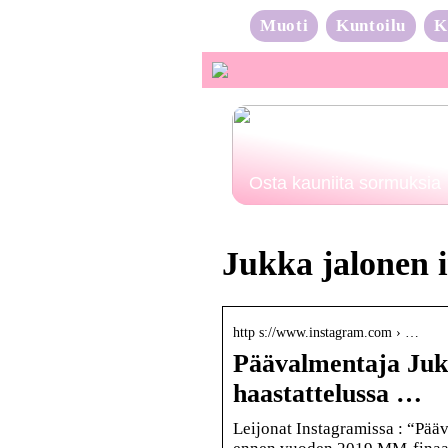
Muoti
Kuntoilu
K
Osta kauniita sormuksia
Jukka jalonen 
http s://www.instagram.com › …
Päävalmentaja Juk
haastattelussa …
Leijonat Instagramissa : “Pää