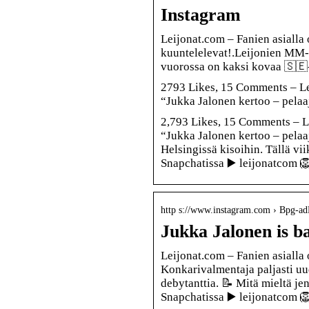
Instagram
Leijonat.com – Fanien asialla
kuuntelelevat!.Leijonien MM-r
vuorossa on kaksi kovaa 🇸🇪-
2793 Likes, 15 Comments – Le
“Jukka Jalonen kertoo – pelaa
2,793 Likes, 15 Comments – L
“Jukka Jalonen kertoo – pela
Helsingissä kisoihin. Tällä vi
Snapchatissa ▶️ leijonatcom 
http s://www.instagram.com › Bpg-a
Jukka Jalonen is b
Leijonat.com – Fanien asialla
Konkarivalmentaja paljasti u
debytanttia. 📝 Mitä mieltä je
Snapchatissa ▶️ leijonatcom 