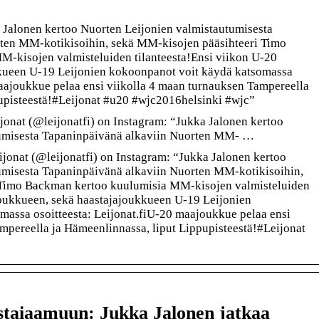
 Jalonen kertoo Nuorten Leijonien valmistautumisesta
ten MM-kotikisoihin, sekä MM-kisojen pääsihteeri Timo
-kisojen valmisteluiden tilanteesta!Ensi viikon U-20
kueen U-19 Leijonien kokoonpanot voit käydä katsomassa
maajoukkue pelaa ensi viikolla 4 maan turnauksen Tampereella
pupisteestä!#Leijonat #u20 #wjc2016helsinki #wjc”
onat (@leijonatfi) on Instagram: “Jukka Jalonen kertoo
tumisesta Tapaninpäivänä alkaviin Nuorten MM- …
jonat (@leijonatfi) on Instagram: “Jukka Jalonen kertoo
umisesta Tapaninpäivänä alkaviin Nuorten MM-kotikisoihin,
 Timo Backman kertoo kuulumisia MM-kisojen valmisteluiden
joukkueen, sekä haastajajoukkueen U-19 Leijonien
massa osoitteesta: Leijonat.fiU-20 maajoukkue pelaa ensi
mpereella ja Hämeenlinnassa, liput Lippupisteestä!#Leijonat
rstaiaamuun: Jukka Jalonen jatkaa