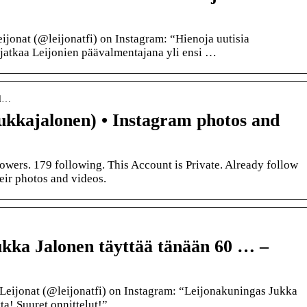
jonat (@leijonatfi) on Instagram: “Hienoja uutisia
jatkaa Leijonien päävalmentajana yli ensi …
al…
ukkajalonen) • Instagram photos and
lowers. 179 following. This Account is Private. Already follow
eir photos and videos.
kka Jalonen täyttää tänään 60 … –
Leijonat (@leijonatfi) on Instagram: “Leijonakuningas Jukka
ta! Suuret onnittelut!”