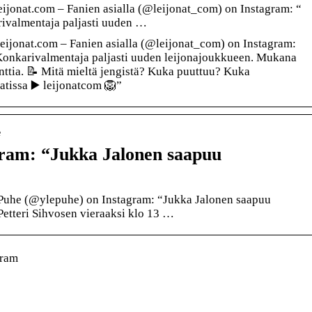
ijonat.com – Fanien asialla (@leijonat_com) on Instagram: “
rivalmentaja paljasti uuden …
eijonat.com – Fanien asialla (@leijonat_com) on Instagram:
Konkarivalmentaja paljasti uuden leijonajoukkueen. Mukana
nttia. 📝 Mitä mieltä jengistä? Kuka puuttuu? Kuka
atissa ▶️ leijonatcom 🦁”
e
gram: “Jukka Jalonen saapuu
Puhe (@ylepuhe) on Instagram: “Jukka Jalonen saapuu
tteri Sihvosen vieraaksi klo 13 …
gram