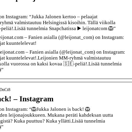
 on Instagram: “Jukka Jalonen kertoo – pelaajat
yhmä valmistautuu Helsingissä kisoihin. Tällä viikolla
peliä!.Lisää tunnelmia Snapchatissa ▶️ leijonatcom 🦁”
ijonat.com – Fanien asialla (@leijonat_com) on Instagram:
jat kuuntelelevat!
eijonat.com – Fanien asialla (@leijonat_com) on Instagram:
ajat kuuntelelevat!.Leijonien MM-ryhmä valmistautuu
ikolla vuorossa on kaksi kovaa 🇸🇪-peliä!.Lisää tunnelmia
”
dDnCt8
ack! – Instagram
 on Instagram: “🦁Jukka Jalonen is back! 🦁
uden leijonajoukkueen. Mukana peräti kahdeksan uutta
ngistä? Kuka puuttuu? Kuka yllätti.Lisää tunnelmia
”