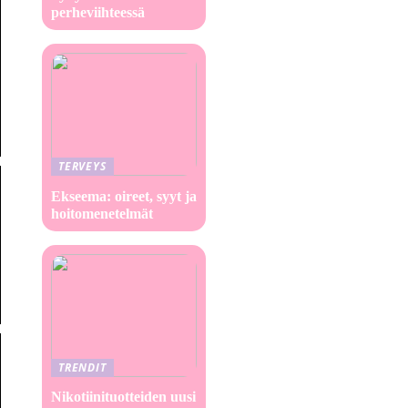
perheviihteessä
TERVEYS
Ekseema: oireet, syyt ja
hoitomenetelmät
TRENDIT
Nikotiinituotteiden uusi