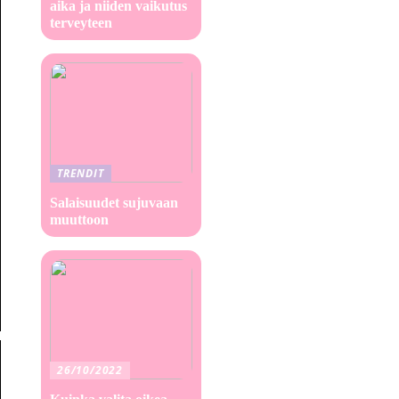
aika ja niiden vaikutus
terveyteen
TRENDIT
Salaisuudet sujuvaan
muuttoon
26/10/2022