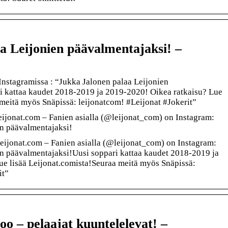
a Leijonien päävalmentajaksi! –
 Instagramissa : “Jukka Jalonen palaa Leijonien
i kattaa kaudet 2018-2019 ja 2019-2020! Oikea ratkaisu? Lue
 meitä myös Snäpissä: leijonatcom! #Leijonat #Jokerit”
ijonat.com – Fanien asialla (@leijonat_com) on Instagram:
en päävalmentajaksi!
eijonat.com – Fanien asialla (@leijonat_com) on Instagram:
n päävalmentajaksi!Uusi soppari kattaa kaudet 2018-2019 ja
e lisää Leijonat.comista!Seuraa meitä myös Snäpissä:
it”
oo – pelaajat kuuntelelevat! –