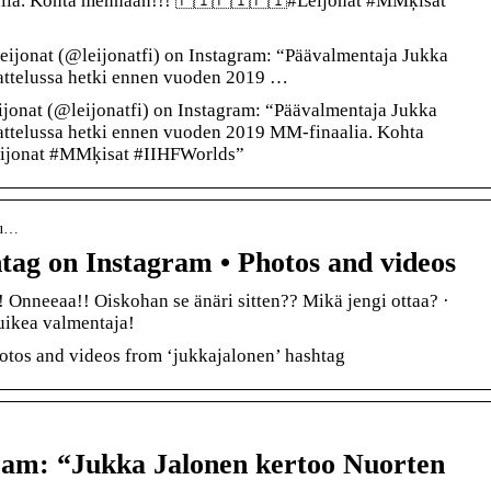
lia. Kohta mennään!!! 🇫🇮🇫🇮🇫🇮#Leijonat #MMķisat
eijonat (@leijonatfi) on Instagram: “Päävalmentaja Jukka
attelussa hetki ennen vuoden 2019 …
jonat (@leijonatfi) on Instagram: “Päävalmentaja Jukka
attelussa hetki ennen vuoden 2019 MM-finaalia. Kohta
ijonat #MMķisat #IIHFWorlds”
ju…
tag on Instagram • Photos and videos
! Onneeaa!! Oiskohan se änäri sitten?? Mikä jengi ottaa? ·
uikea valmentaja!
otos and videos from ‘jukkajalonen’ hashtag
ram: “Jukka Jalonen kertoo Nuorten