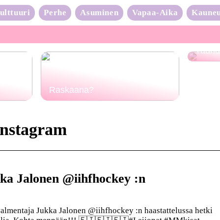
ulttuuri
Perhe
Asuminen
Vapaa-Aika
Kaune
Neulo
vauhd
Raskaana?
instagram
ka Jalonen @iihfhockey :n
valmentaja Jukka Jalonen @iihfhockey :n haastattelussa hetki