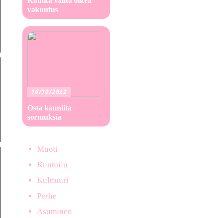
Kuinka valita oikea
vakuutus
16/10/2022
Osta kauniita
sormuksia
Muoti
Kuntoilu
Kulttuuri
Perhe
Asuminen