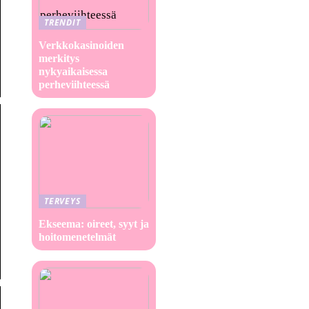
TRENDIT
Verkkokasinoiden
merkitys
nykyaikaisessa
perheviihteessä
TERVEYS
Ekseema: oireet, syyt ja
hoitomenetelmät