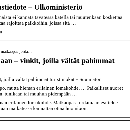
stiedote – Ulkoministeriö
aista ei kannata tavatessa kätellä tai muutenkaan koskettaa.
a rajoittaa paikkoihin, joissa sitä …
lu
 › matkaopas-jorda…
an – vinkit, joilla vältät pahimmat
, joilla vältät pahimmat turistimokat – Suunnaton
po, mutta hieman erilainen lomakohde. … Paikalliset nuoret
iin, tunikaan tai muuhun pidempään …
man erilainen lomakohde. Matkaopas Jordaniaan esittelee
niaan matkatessa kannattaa ottaa huomioon.