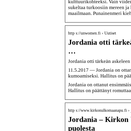
kulttuurikohteeksi. Vain viide
sukeltaa turkoosiin mereen ja 
maailmaan. Punainenmeri kieh
http s://unwomen.fi › Uutiset
Jordania otti tärke
…
Jordania otti tärkeän askelee
11.5.2017 — Jordania on ottan
kumoamiseksi. Hallitus on pä
Jordania on ottanut ensimmäis
Hallitus on päättänyt romutta
http s://www.kirkonulkomaanapu.fi › 
Jordania – Kirkon
puolesta