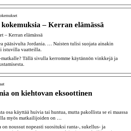
-kokemukset
a kokemuksia – Kerran elämässä
et – Kerran elämässä
a pääsivulta Jordania. … Naisten tulisi suojata ainakin
 istuvilla vaatteilla.
-matkalle? Tällä sivulla kerromme käytännön vinkkejä ja
stamisesta.
aat
ia on kiehtovan eksoottinen
sta osa käyttää huivia tai huntua, mutta pakollista se ei maassa
ella myös matkailijoiden on …
a on noussut nopeasti suosituksi ranta-, sukellus- ja