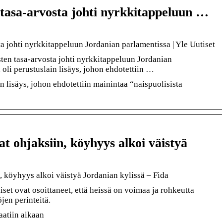
 tasa-arvosta johti nyrkkitappeluun …
a johti nyrkkitappeluun Jordanian parlamentissa | Yle Uutiset
en tasa-arvosta johti nyrkkitappeluun Jordanian
 oli perustuslain lisäys, johon ehdotettiin …
in lisäys, johon ehdotettiin mainintaa “naispuolisista
at ohjaksiin, köyhyys alkoi väistyä
n, köyhyys alkoi väistyä Jordanian kylissä – Fida
set ovat osoittaneet, että heissä on voimaa ja rohkeutta
jen perinteitä.
aatiin aikaan