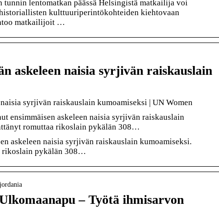
n tunnin lentomatkan päässä Helsingistä matkailija voi
historiallisten kulttuuriperintökohteiden kiehtovaan
too matkailijoit …
än askeleen naisia syrjivän raiskauslain
n naisia syrjivän raiskauslain kumoamiseksi | UN Women
ut ensimmäisen askeleen naisia syrjivän raiskauslain
ättänyt romuttaa rikoslain pykälän 308…
en askeleen naisia syrjivän raiskauslain kumoamiseksi.
a rikoslain pykälän 308…
jordania
 Ulkomaanapu – Työtä ihmisarvon