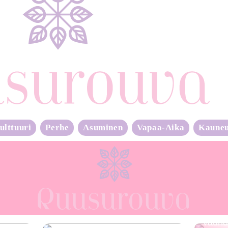
ulttuuri
Perhe
Asuminen
Vapaa-Aika
Kaune
Neulo
vauhd