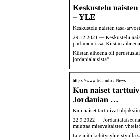
Keskustelu naisten
– YLE
Keskustelu naisten tasa-arvost
29.12.2021 — Keskustelu naist
parlamentissa. Kiistan aiheena
Kiistan aiheena oli perustusla
jordanialaisista”.
http s://www.fida.info › News
Kun naiset tarttuiv
Jordanian …
Kun naiset tarttuivat ohjaksii
22.9.2022 — Jordanialaiset nai
muuttaa miesvaltaisten yhteisö
Lue mitä kehitysyhteistyöllä s