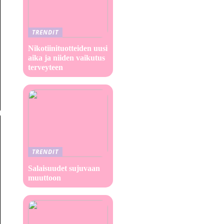
TRENDIT
Nikotiinituotteiden uusi
aika ja niiden vaikutus
terveyteen
TRENDIT
Salaisuudet sujuvaan
muuttoon