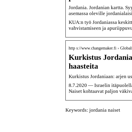
Jordania. Jordanian kartta. Sy
asemassa oleville jordanialaisil
KUA:n työ Jordaniassa keskitt
vahvistamiseen ja apuriippuv
http s://www.changemaker.fi › Globalis
Kurkistus Jordania
haasteita
Kurkistus Jordaniaan: arjen 
8.7.2020 — Israelin itäpuolel
Naiset kohtaavat paljon väkiv
Keywords: jordania naiset