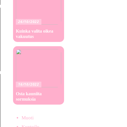
26/10/2022
Kuinka valita oikea
vakuutus
16/10/2022
Osta kauniita
sormuksia
Muoti
Kuntoilu