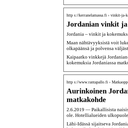
http s://kerranelamassa.fi › vinkit-ja
Jordanian vinkit j
Jordania – vinkit ja kokemuks
Maan nähtävyyksistä voit luke
olkapäänsä ja polvensa väljästi
Kaipaatko vinkkejä Jordanian
kokemuksia Jordaniassa matku
http s://www.rantapallo.fi › Matkaopp
Aurinkoinen Jordan
matkakohde
2.6.2019 — Paikallisista naisi
ole. Hotellialueiden ulkopuol
Lähi-Idässä sijaitseva Jordani