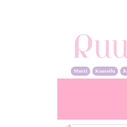
Muoti
Kuntoilu
K