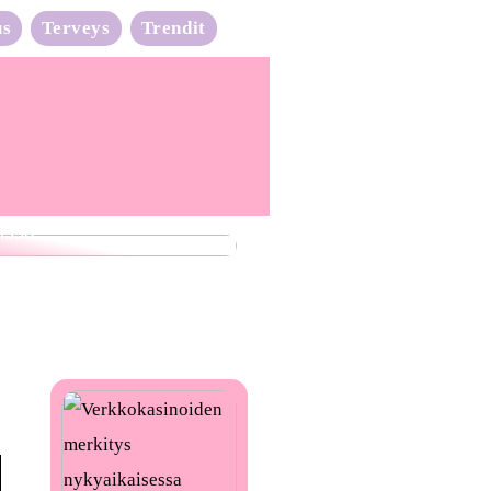
us
Terveys
Trendit
nta-aalto on täydessä
issa