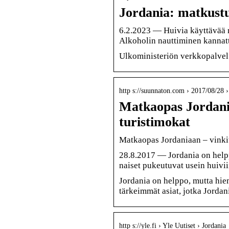
Jordania: matkustu
6.2.2023 — Huivia käyttävää n
Alkoholin nauttiminen kannatta
Ulkoministeriön verkkopalve
http s://suunnaton.com › 2017/08/28
Matkaopas Jordania
turistimokat
Matkaopas Jordaniaan – vinkit
28.8.2017 — Jordania on help
naiset pukeutuvat usein huiv
Jordania on helppo, mutta hie
tärkeimmät asiat, jotka Jorda
http s://yle.fi › Yle Uutiset › Jordania