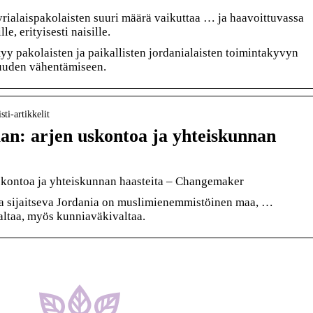
yrialaispakolaisten suuri määrä vaikuttaa … ja haavoittuvassa
le, erityisesti naisille.
yy pakolaisten ja paikallisten jordanialaisten toimintakyvyn
uuden vähentämiseen.
ti-artikkelit
an: arjen uskontoa ja yhteiskunnan
uskontoa ja yhteiskunnan haasteita – Changemaker
la sijaitseva Jordania on muslimienemmistöinen maa, …
altaa, myös kunniaväkivaltaa.