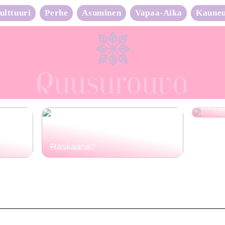
ulttuuri
Perhe
Asuminen
Vapaa-Aika
Kaune
Neulo
vauhd
Raskaana?