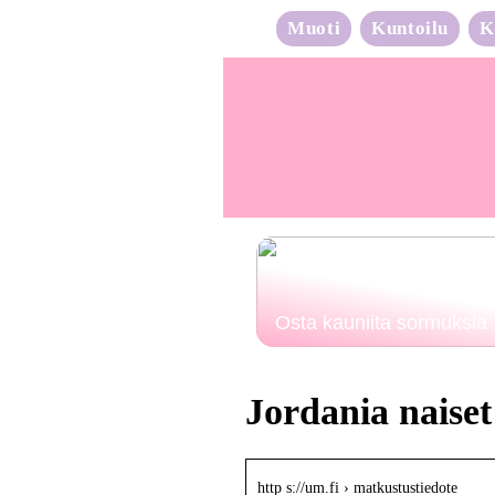
Muoti
Kuntoilu
K
Osta kauniita sormuksia
Jordania naiset
http s://um.fi › matkustustiedote