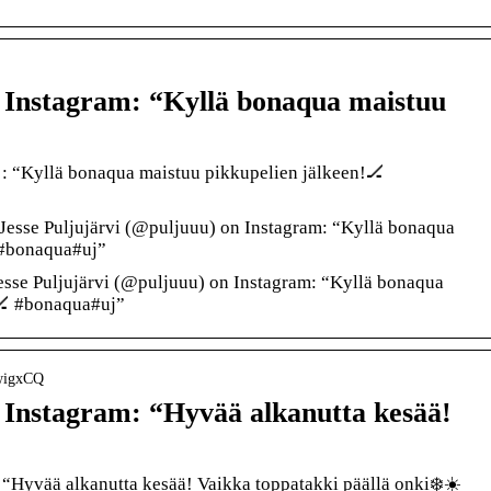
n Instagram: “Kyllä bonaqua maistuu
a : “Kyllä bonaqua maistuu pikkupelien jälkeen!🏒
Jesse Puljujärvi (@puljuuu) on Instagram: “Kyllä bonaqua
 #bonaqua#uj”
sse Puljujärvi (@puljuuu) on Instagram: “Kyllä bonaqua
🏒 #bonaqua#uj”
BwigxCQ
n Instagram: “Hyvää alkanutta kesää!
: “Hyvää alkanutta kesää! Vaikka toppatakki päällä onki❄️☀️