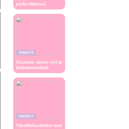
perheviihteessä
TERVEYS
Ekseema: oireet, syyt ja
hoitomenetelmät
TRENDIT
Nikotiinituotteiden uusi