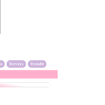
us
Terveys
Trendit
nta-aalto on täydessä
issa