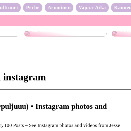
ulttuuri
Perhe
Asuminen
Vapaa-Aika
Kaune
Neulo
Raskaana?
vauhd
i instagram
@puljuuu) • Instagram photos and
, 100 Posts – See Instagram photos and videos from Jesse