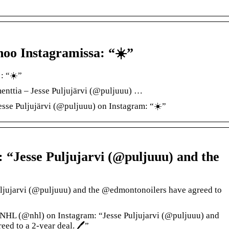
anoo Instagramissa: “☀️”
 : “☀️”
enttia – Jesse Puljujärvi (@puljuuu) …
sse Puljujärvi (@puljuuu) on Instagram: “☀️”
“Jesse Puljujarvi (@puljuuu) and the
uljujarvi (@puljuuu) and the @edmontonoilers have agreed to
NHL (@nhl) on Instagram: “Jesse Puljujarvi (@puljuuu) and
ed to a 2-year deal. 🖊️”