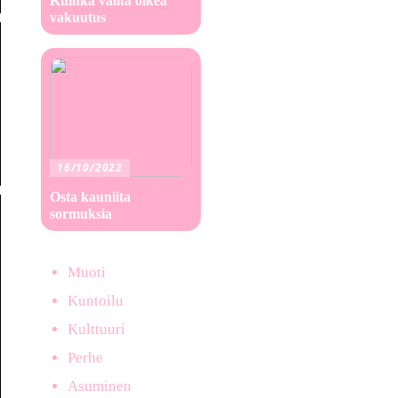
Kuinka valita oikea
vakuutus
16/10/2022
Osta kauniita
sormuksia
Muoti
Kuntoilu
Kulttuuri
Perhe
Asuminen