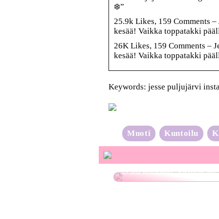
❄️”
25.9k Likes, 159 Comments – 
kesää! Vaikka toppatakki pääl
26K Likes, 159 Comments – Je
kesää! Vaikka toppatakki pääl
Keywords: jesse puljujärvi inst
Muoti
Kuntoilu
K
Osta kauniita sormuksia