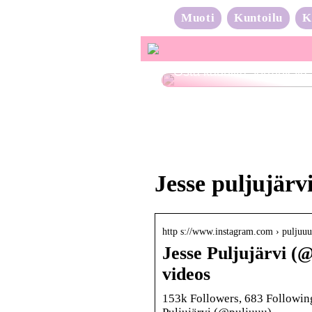
Muoti
Kuntoilu
K
Osta kauniita sormuksia
Jesse puljujärv
http s://www.instagram.com › puljuuu
Jesse Puljujärvi (
videos
153k Followers, 683 Following