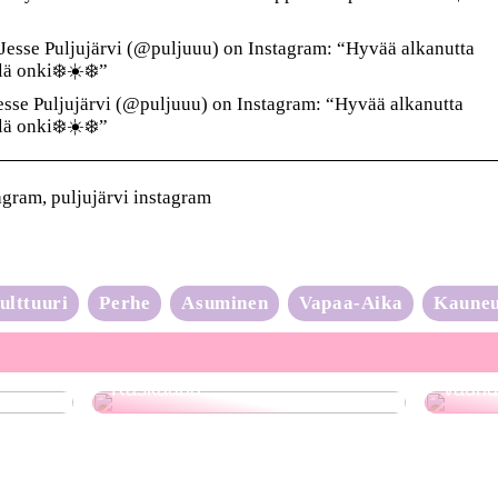
Jesse Puljujärvi (@puljuuu) on Instagram: “Hyvää alkanutta
lä onki❄️☀️❄️”
sse Puljujärvi (@puljuuu) on Instagram: “Hyvää alkanutta
lä onki❄️☀️❄️”
agram, puljujärvi instagram
ulttuuri
Perhe
Asuminen
Vapaa-Aika
Kaune
Neulo
Raskaana?
vauhd