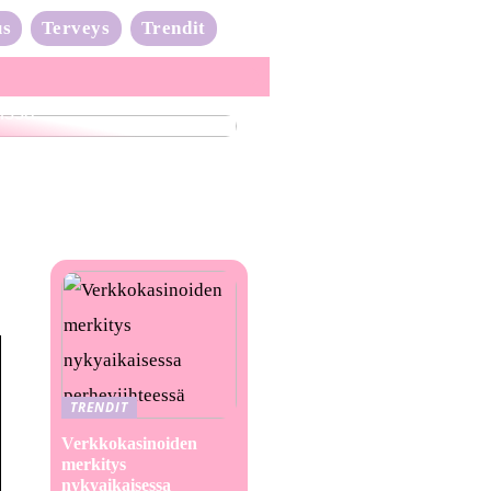
us
Terveys
Trendit
nta-aalto on täydessä
issa
TRENDIT
Verkkokasinoiden
merkitys
nykyaikaisessa