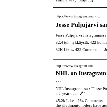
Puljujärvi (@puljuuu)
http s://www.instagram.com › …
Jesse Puljujärvi s
Jesse Puljujärvi Instagramissa
32,4 tuh. tykkäystä, 422 komm
32K Likes, 422 Comments – Je
http s://www.instagram.com › …
NHL on Instagram: 
…
NHL Instagramissa : “Jesse P
a 2-year deal. 🖊️”
45.2k Likes, 264 Comments – 
the @edmontonoilers have agre