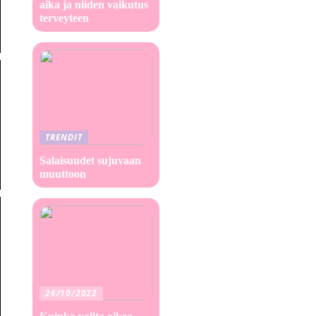
aika ja niiden vaikutus
terveyteen
TRENDIT
Salaisuudet sujuvaan
muuttoon
26/10/2022