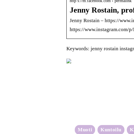
http s://m.facebook.com › permalink
Jenny Rostain, pro
Jenny Rostain – https://www
https://www.instagram.com/p
Keywords: jenny rostain instag
Muoti
Kuntoilu
K