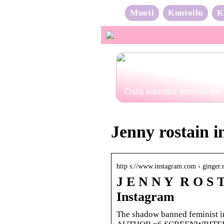
Muoti
Kuntoilu
K
Osta kauniita sormuksia
Jenny rostain 
http s://www.instagram.com › ginger
J E N N Y ‍ R O S 
Instagram
The shadow banned feminist in