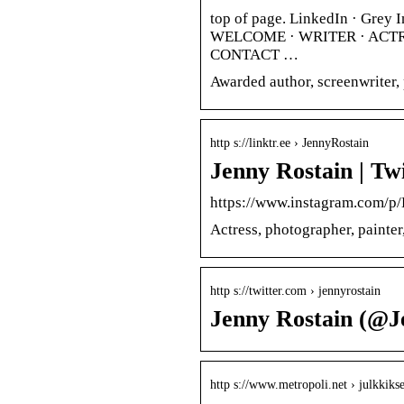
top of page. LinkedIn · Grey
WELCOME · WRITER · ACTR
CONTACT …
Awarded author, screenwriter, 
http s://linktr.ee › JennyRostain
Jenny Rostain | Tw
https://www.instagram.com/p
Actress, photographer, painte
http s://twitter.com › jennyrostain
Jenny Rostain (@Je
http s://www.metropoli.net › julkkiks