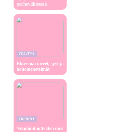
perheviihteessä
TERVEYS
Ekseema: oireet, syyt ja
hoitomenetelmät
TRENDIT
Nikotiinituotteiden uusi