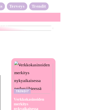
us
Terveys
Trendit
nta-aalto on täydessä
issa
TRENDIT
Verkkokasinoiden
merkitys
nykyaikaisessa