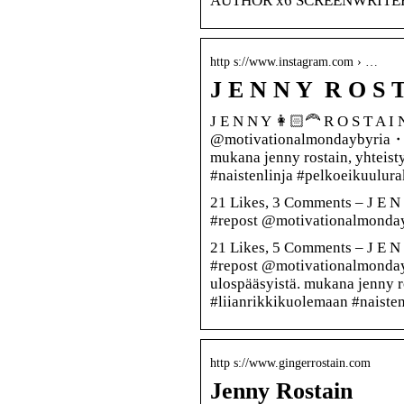
AUTHOR x6 SCREENWRITER [ʌ
http s://www.instagram.com › …
J E N N Y ‍ R O S 
J E N N Y 👩🏻‍🦰 R O S T A I 
@motivationalmondaybyria・・
mukana jenny rostain, yhteist
#naistenlinja #pelkoeikuulura
21 Likes, 3 Comments – J E N N
#repost @motivationalmond
21 Likes, 5 Comments – J E N 
#repost @motivationalmonda
ulospääsyistä. mukana jenny ro
#liianrikkikuolemaan #naiste
http s://www.gingerrostain.com
Jenny Rostain