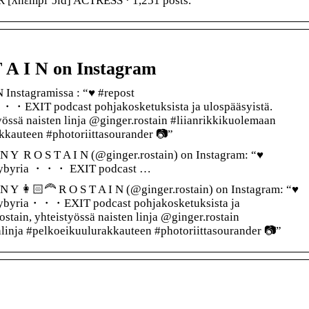
nɛmplˈɔ‍ɪd] ACTRESS · 1,251 posts.
T A I N on Instagram
N Instagramissa : “♥️ #repost
・EXIT podcast pohjakosketuksista ja ulospääsyistä.
yössä naisten linja @ginger.rostain #liianrikkikuolemaan
kkauteen #photoriittasourander 📷”
 Y ‍ R O S T A I N (@ginger.rostain) on Instagram: “♥️
aybyria ・・・ EXIT podcast …
N Y 👩🏻‍🦰 R O S T A I N (@ginger.rostain) on Instagram: “♥️
ybyria・・・EXIT podcast pohjakosketuksista ja
stain, yhteistyössä naisten linja @ginger.rostain
nlinja #pelkoeikuulurakkauteen #photoriittasourander 📷”