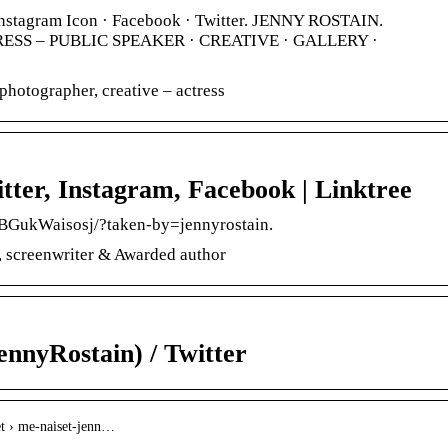
 Instagram Icon · Facebook · Twitter. JENNY ROSTAIN.
ESS – PUBLIC SPEAKER · CREATIVE · GALLERY ·
photographer, creative – actress
itter, Instagram, Facebook | Linktree
/BGukWaisosj/?taken-by=jennyrostain.
r, screenwriter & Awarded author
nnyRostain) / Twitter
et › me-naiset-jenn…