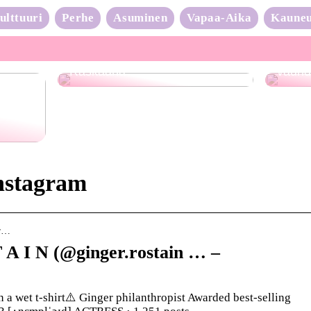
ulttuuri
Perhe
Asuminen
Vapaa-Aika
Kaune
Neulo
Raskaana?
vauhd
instagram
.r…
T A I N (@ginger.rostain … –
 a wet t-shirt⚠️ Ginger philanthropist Awarded best-selling