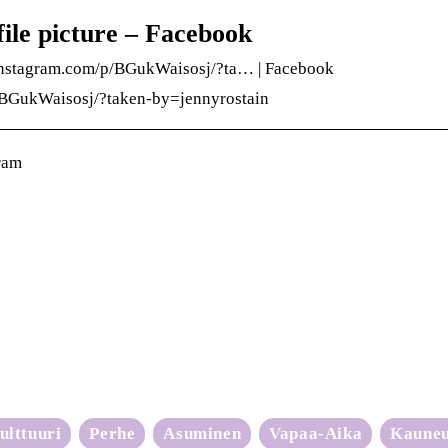
file picture – Facebook
.instagram.com/p/BGukWaisosj/?ta… | Facebook
/BGukWaisosj/?taken-by=jennyrostain
ram
ulttuuri
Perhe
Asuminen
Vapaa-Aika
Kaune