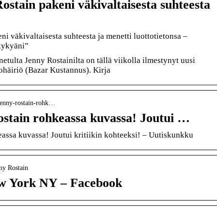
ostain pakeni väkivaltaisesta suhteesta
i väkivaltaisesta suhteesta ja menetti luottotietonsa –
kykyäni”
nnetulta Jenny Rostainilta on tällä viikolla ilmestynyt uusi
ohäiriö (Bazar Kustannus). Kirja
-jenny-rostain-rohk…
ostain rohkeassa kuvassa! Joutui …
eassa kuvassa! Joutui kritiikin kohteeksi! – Uutiskunkku
ny Rostain
ew York NY – Facebook