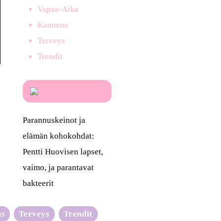
Vapaa-Aika
Kauneus
Terveys
Trendit
Parannuskeinot ja
elämän kohokohdat:
Pentti Huovisen lapset,
vaimo, ja parantavat
bakteerit
us
Terveys
Trendit