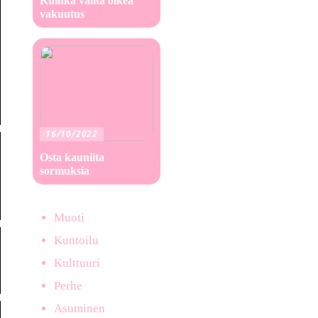
Kuinka valita oikea
vakuutus
16/10/2022
Osta kauniita
sormuksia
Muoti
Kuntoilu
Kulttuuri
Perhe
Asuminen