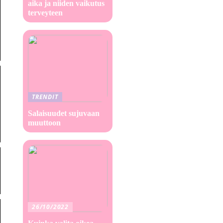
aika ja niiden vaikutus
terveyteen
TRENDIT
Salaisuudet sujuvaan
muuttoon
26/10/2022