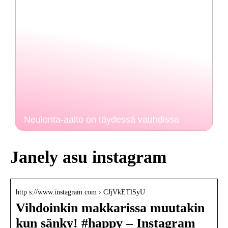
Neulonta-aalto on täydessä vauhdissa
Janely asu instagram
http s://www.instagram.com › CJjVkETlSyU
Vihdoinkin makkarissa muutakin
kun sänky! #happy – Instagram