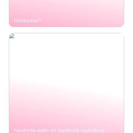
Raskaana?
Neulonta-aalto on täydessä vauhdissa