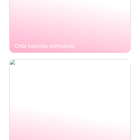
Osta kauniita sormuksia