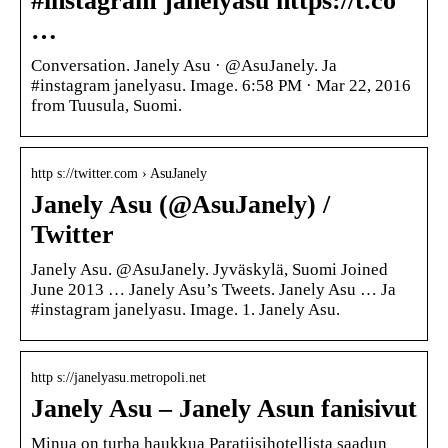
#instagram janelyasu https://t.co
…
Conversation. Janely Asu · @AsuJanely. Ja
#instagram janelyasu. Image. 6:58 PM · Mar 22, 2016
from Tuusula, Suomi.
http s://twitter.com › AsuJanely
Janely Asu (@AsuJanely) /
Twitter
Janely Asu. @AsuJanely. Jyväskylä, Suomi Joined
June 2013 … Janely Asu’s Tweets. Janely Asu … Ja
#instagram janelyasu. Image. 1. Janely Asu.
http s://janelyasu.metropoli.net
Janely Asu – Janely Asun fanisivut
Minua on turha haukkua Paratiisihotellista saadun