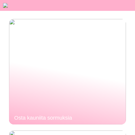
Osta kauniita sormuksia