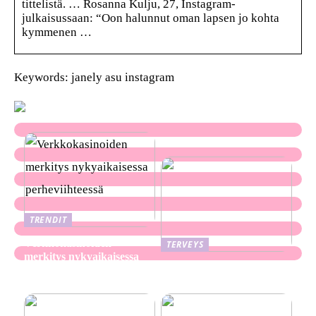
tittelistä. … Rosanna Kulju, 27, Instagram-
julkaisussaan: “Oon halunnut oman lapsen jo kohta
kymmenen …
Keywords: janely asu instagram
TRENDIT
Verkkokasinoiden
TERVEYS
merkitys nykyaikaisessa
Ekseema: oireet, syyt ja
perheviihteessä
hoitomenetelmät