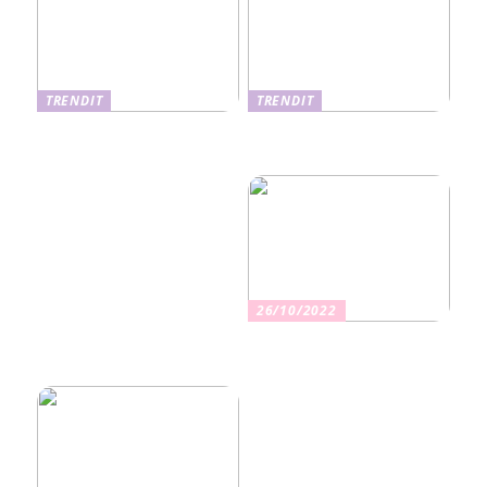
TRENDIT
TRENDIT
Nikotiinituotteiden uusi
Salaisuudet sujuvaan
aika ja niiden vaikutus
muuttoon
terveyteen
26/10/2022
Kuinka valita oikea
vakuutus